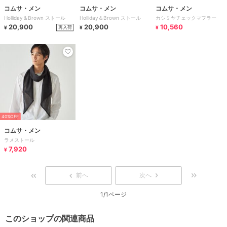
コムサ・メン
コムサ・メン
コムサ・メン
Holliday＆Brown ストール
Holliday＆Brown ストール
カシミヤチェックマフラー
20,900
20,900
10,560
再入荷
¥
¥
¥
40%OFF
コムサ・メン
ラメストール
7,920
¥
前へ
次へ
1/1ページ
このショップの関連商品