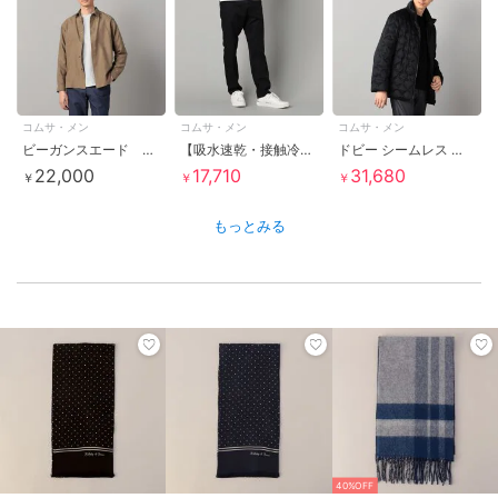
コムサ・メン
コムサ・メン
コムサ・メン
ビーガンスエード レギュラーカラーシャツ
【吸水速乾・接触冷感】石川織りCOOL MOTIONコットンドビーストレッチ スリムパンツ
ドビー シームレス ダウンブルゾン
22,000
17,710
31,680
￥
￥
￥
もっとみる
40%OFF