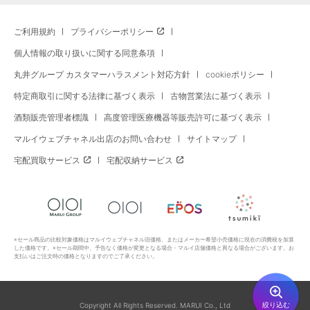
ご利用規約
プライバシーポリシー
個人情報の取り扱いに関する同意条項
丸井グループ カスタマーハラスメント対応方針
cookieポリシー
特定商取引に関する法律に基づく表示
古物営業法に基づく表示
酒類販売管理者標識
高度管理医療機器等販売許可に基づく表示
マルイウェブチャネル出店のお問い合わせ
サイトマップ
宅配買取サービス
宅配収納サービス
※セール商品の比較対象価格はマルイウェブチャネル旧価格、またはメーカー希望小売価格に現在の消費税を加算
した価格です。※セール期間中、予告なく価格が変更となる場合・マルイ店舗価格と異なる場合がございます。お
支払いはご注文時の価格となりますのでご了承ください。
絞り込む
Copyright All Rights Reserved. MARUI Co., Ltd