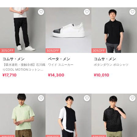
30%OFF
50%OFF
30%OFF
コムサ・メン
ベータ・メン
コムサ・メン
【吸水速乾・接触冷感】石川織
ワイド スニーカー
ボタンダウン ポロシャツ
りCOOL MOTIONコットンド
ビーストレッチ スリムパンツ
¥17,710
¥14,300
¥10,010