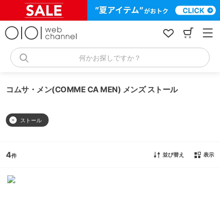
コ
ン
テ
ン
ツ
へ
何かお探しですか？
ス
キ
ッ
コムサ・メン(COMME CA MEN) メンズ ストール
プ
ストール
4
並び替え
表示