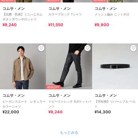
40%OFF
30%OFF
50%OFF
コムサ・メン
コムサ・メン
コムサ・メン
【抗菌・防臭】ミニハニカム
カラーブロック Tシャツ
メッシュ編み ニットポロ
ボタンダウンポロシャツ
¥9,240
¥11,550
¥9,900
40%OFF
コムサ・メン
コムサ・メン
コムサ・メン
ビーガンスエード レギュラー
ドビーストレッチ 5ポケットパ
【市松柄】リバーシブル ベル
カラーシャツ
ンツ
ト
¥22,000
¥9,240
¥14,300
もっとみる