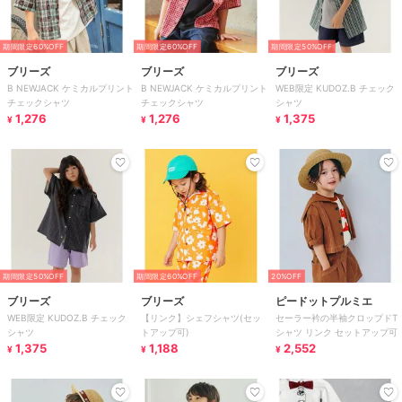
期間限定60%OFF
期間限定60%OFF
期間限定50%OFF
ブリーズ
ブリーズ
ブリーズ
B NEWJACK ケミカルプリント
B NEWJACK ケミカルプリント
WEB限定 KUDOZ.B チェック
チェックシャツ
チェックシャツ
シャツ
1,276
1,276
1,375
¥
¥
¥
期間限定50%OFF
期間限定60%OFF
20%OFF
ブリーズ
ブリーズ
ピードットプルミエ
WEB限定 KUDOZ.B チェック
【リンク】シェフシャツ(セッ
セーラー衿の半袖クロップドT
シャツ
トアップ可)
シャツ リンク セットアップ可
1,375
1,188
2,552
¥
¥
¥