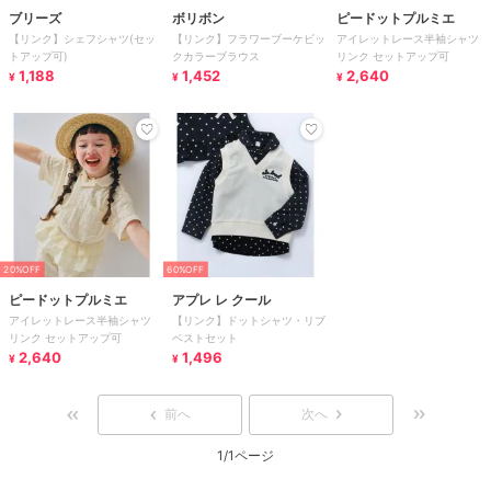
ブリーズ
ボリボン
ピードットプルミエ
【リンク】シェフシャツ(セッ
【リンク】フラワーブーケビッ
アイレットレース半袖シャツ
トアップ可)
クカラーブラウス
リンク セットアップ可
1,188
1,452
2,640
¥
¥
¥
20%OFF
60%OFF
ピードットプルミエ
アプレ レ クール
アイレットレース半袖シャツ
【リンク】ドットシャツ・リブ
リンク セットアップ可
ベストセット
2,640
1,496
¥
¥
前へ
次へ
1/1ページ