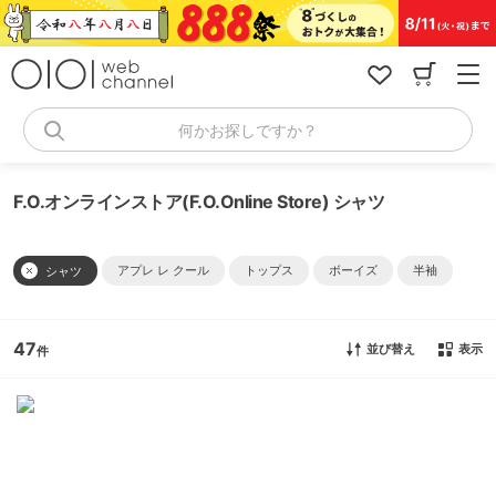
コ
ン
テ
ン
ツ
へ
何かお探しですか？
ス
キ
ッ
F.O.オンラインストア(F.O.Online Store) シャツ
プ
アプレ レ クール
トップス
ボーイズ
半袖
シャツ
47
並び替え
表示