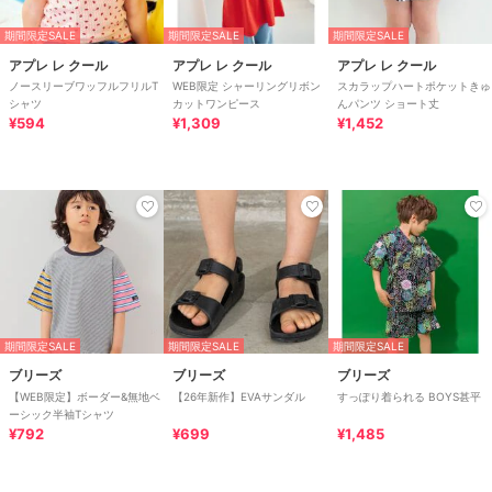
期間限定SALE
期間限定SALE
期間限定SALE
アプレ レ クール
アプレ レ クール
アプレ レ クール
ノースリーブワッフルフリルT
WEB限定 シャーリングリボン
スカラップハートポケットきゅ
シャツ
カットワンピース
んパンツ ショート丈
¥594
¥1,309
¥1,452
期間限定SALE
期間限定SALE
期間限定SALE
ブリーズ
ブリーズ
ブリーズ
【WEB限定】ボーダー&無地ベ
【26年新作】EVAサンダル
すっぽり着られる BOYS甚平
ーシック半袖Tシャツ
¥792
¥699
¥1,485