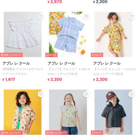
2,970
2,200
¥
¥
期間限定30%OFF
50%OFF
50%OFF
アプレ レ クール
アプレ レ クール
アプレ レ クール
WEB限定 デイリーカラフルテ
【リンク】チェック・トロピカ
【リンク】チェック・トロピカ
ィアードブラウス
ルセットアップ 5分丈
ルセットアップ 5分丈
1,617
2,200
2,200
¥
¥
¥
期間限定60%OFF
期間限定60%OFF
20%OFF