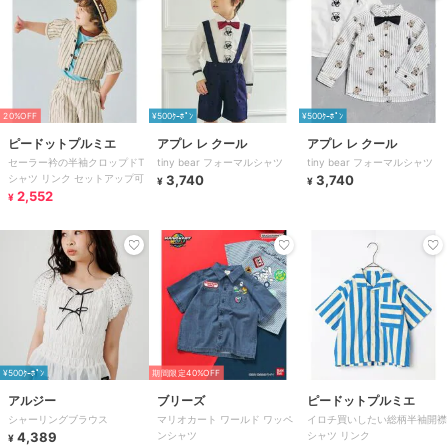
20%OFF
¥500ｸｰﾎﾟﾝ
¥500ｸｰﾎﾟﾝ
ピードットプルミエ
アプレ レ クール
アプレ レ クール
セーラー衿の半袖クロップドT
tiny bear フォーマルシャツ
tiny bear フォーマルシャツ
シャツ リンク セットアップ可
3,740
3,740
¥
¥
2,552
¥
¥500ｸｰﾎﾟﾝ
期間限定40%OFF
アルジー
ブリーズ
ピードットプルミエ
シャーリングブラウス
マリオカート ワールド ワッペ
イロチ買いしたい総柄半袖開襟
4,389
ンシャツ
シャツ リンク
¥