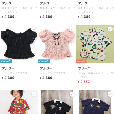
アルジー
アルジー
アルジー
肩あきレイヤード風キラキラチ
肩あきレイヤード風キラキラチ
肩あきレイヤード風キラキラチ
ェックシャツ
ェックシャツ
ェックシャツ
4,389
4,389
4,389
¥
¥
¥
¥500ｸｰﾎﾟﾝ
¥500ｸｰﾎﾟﾝ
20%OFF
アルジー
アルジー
ブリーズ
シャーリングブラウス
シャーリングブラウス
Jimny 総柄シャツ（セットア
4,389
4,389
ップ可）
¥
¥
2,552
¥