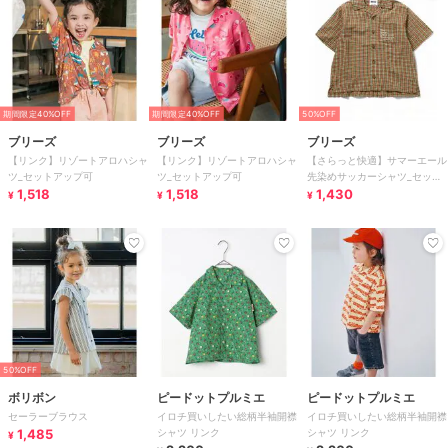
期間限定40%OFF
期間限定40%OFF
50%OFF
ブリーズ
ブリーズ
ブリーズ
【リンク】リゾートアロハシャ
【リンク】リゾートアロハシャ
【さらっと快適】サマーエール
ツ_セットアップ可
ツ_セットアップ可
先染めサッカーシャツ_セット
1,518
1,518
アップ可
1,430
¥
¥
¥
50%OFF
ボリボン
ピードットプルミエ
ピードットプルミエ
セーラーブラウス
イロチ買いしたい総柄半袖開襟
イロチ買いしたい総柄半袖開襟
1,485
シャツ リンク
シャツ リンク
¥