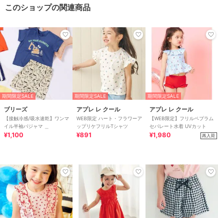
このショップの関連商品
期間限定SALE
期間限定SALE
期間限定SALE
ブリーズ
アプレ レ クール
アプレ レ クール
【接触冷感/吸水速乾】ワンマ
WEB限定 ハート・フラワーア
【WEB限定】フリルペプラム
イル半袖パジャマ ＿
ップリケフリルTシャツ
セパレート水着 UVカット
¥1,100
¥891
¥1,980
再入荷