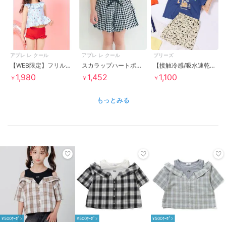
アプレ レ クール
アプレ レ クール
ブリーズ
【WEB限定】フリルペプラムセパレート水着 UVカット
スカラップハートポケットきゅんパンツ ショート丈
【接触冷感/吸水速乾】ワンマイル半袖パジャマ ＿
1,980
1,452
1,100
￥
￥
￥
もっとみる
¥500ｸｰﾎﾟﾝ
¥500ｸｰﾎﾟﾝ
¥500ｸｰﾎﾟﾝ