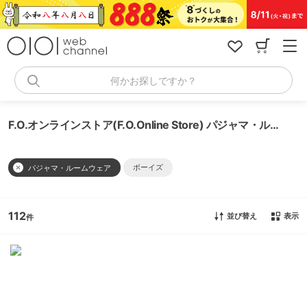
コ
ン
テ
ン
ツ
へ
何かお探しですか？
ス
キ
ッ
F.O.オンラインストア(F.O.Online Store) パジャマ・ルームウェア
プ
ボーイズ
パジャマ・ルームウェア
112
並び替え
表示