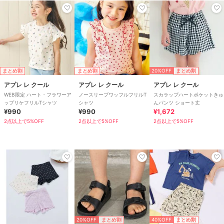
20%OFF
まとめ割
まとめ割
まとめ割
アプレ レ クール
アプレ レ クール
アプレ レ クール
WEB限定 ハート・フラワーア
ノースリーブワッフルフリルT
スカラップハートポケットきゅ
ップリケフリルTシャツ
シャツ
んパンツ ショート丈
¥990
¥990
¥1,672
2点以上で5%OFF
2点以上で5%OFF
2点以上で5%OFF
20%OFF
40%OFF
まとめ割
まとめ割