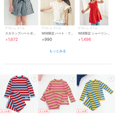
アプレ レ クール
アプレ レ クール
アプレ レ クール
スカラップハートポケットきゅんパンツ ショート丈
WEB限定 ハート・フラワーアップリケフリルTシャツ
WEB限定 シャーリングリボンカットワンピース
1,672
990
1,496
￥
￥
￥
もっとみる
まとめ割
まとめ割
まとめ割