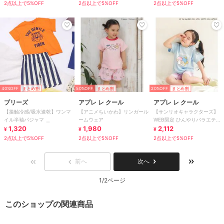
2点以上で5%OFF
2点以上で5%OFF
2点以上で5%OFF
40%OFF
まとめ割
50%OFF
まとめ割
20%OFF
まとめ割
ブリーズ
アプレ レ クール
アプレ レ クール
【接触冷感/吸水速乾】ワンマ
【アニメちいかわ】リンガール
【サンリオキャラクターズ】
イル半袖パジャマ ＿
ームウェア
WEB限定 ひんやりバラエティ
1,320
1,980
パジャマ 接触冷感
2,112
¥
¥
¥
2点以上で5%OFF
2点以上で5%OFF
2点以上で5%OFF
前へ
次へ
1/2ページ
このショップの関連商品