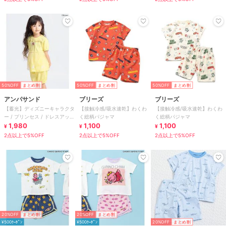
50%OFF
まとめ割
50%OFF
まとめ割
50%OFF
まとめ割
アンパサンド
ブリーズ
ブリーズ
【蓄光】ディズニーキャラクタ
【接触冷感/吸水速乾】わくわ
【接触冷感/吸水速乾】わくわ
ー / プリンセス / ドレスアップ
く総柄パジャマ
く総柄パジャマ
セット
1,980
1,100
1,100
¥
¥
¥
2点以上で5%OFF
2点以上で5%OFF
2点以上で5%OFF
20%OFF
まとめ割
20%OFF
まとめ割
¥500ｸｰﾎﾟﾝ
¥500ｸｰﾎﾟﾝ
20%OFF
まとめ割