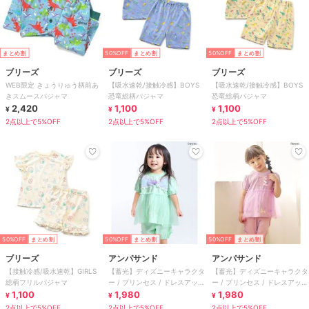
まとめ割
50%OFF
まとめ割
50%OFF
まとめ割
ブリーズ
ブリーズ
ブリーズ
WEB限定 きょうりゅう柄前あ
【吸水速乾/接触冷感】BOYS
【吸水速乾/接触冷感】BOYS
きスムースパジャマ
恐竜総柄パジャマ
恐竜総柄パジャマ
2,420
1,100
1,100
¥
¥
¥
2点以上で5%OFF
2点以上で5%OFF
2点以上で5%OFF
50%OFF
まとめ割
50%OFF
まとめ割
50%OFF
まとめ割
ブリーズ
アンパサンド
アンパサンド
【接触冷感/吸水速乾】GIRLS
【蓄光】ディズニーキャラクタ
【蓄光】ディズニーキャラクタ
総柄フリルパジャマ
ー / プリンセス / ドレスアップ
ー / プリンセス / ドレスアップ
1,100
セット
1,980
セット
1,980
¥
¥
¥
2点以上で5%OFF
2点以上で5%OFF
2点以上で5%OFF