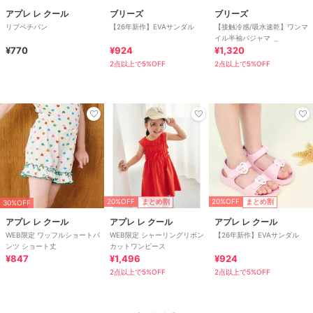
アプレ レ クール
ブリーズ
ブリーズ
リブペチパン
【26年新作】EVAサンダル
【接触冷感/吸水速乾】ワンマ
イル半袖パジャマ ＿
¥770
¥924
¥1,320
2点以上で5%OFF
2点以上で5%OFF
20%OFF
20%OFF
まとめ割
まとめ割
30%OFF
アプレ レ クール
アプレ レ クール
アプレ レ クール
WEB限定 ワッフルショートパ
WEB限定 シャーリングリボン
【26年新作】EVAサンダル
ンツ ショート丈
カットワンピース
¥847
¥1,496
¥924
2点以上で5%OFF
2点以上で5%OFF