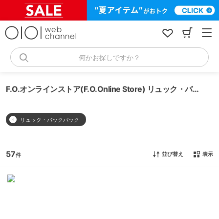
コ
ン
テ
ン
ツ
へ
何かお探しですか？
ス
キ
ッ
F.O.オンラインストア(F.O.Online Store) リュック・バックパック
プ
リュック・バックパック
57
並び替え
表示