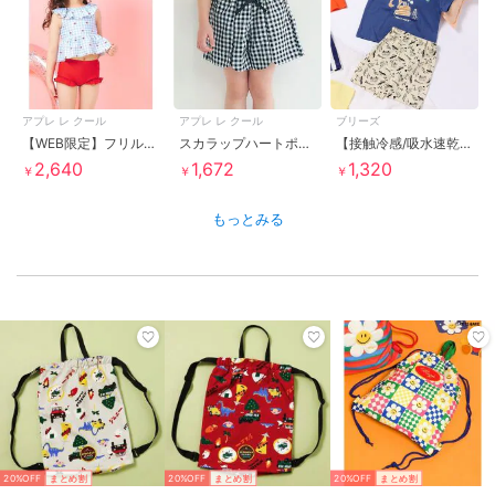
アプレ レ クール
アプレ レ クール
ブリーズ
【WEB限定】フリルペプラムセパレート水着 UVカット
スカラップハートポケットきゅんパンツ ショート丈
【接触冷感/吸水速乾】ワンマイル半袖パジャマ ＿
2,640
1,672
1,320
￥
￥
￥
もっとみる
20%OFF
まとめ割
20%OFF
まとめ割
20%OFF
まとめ割