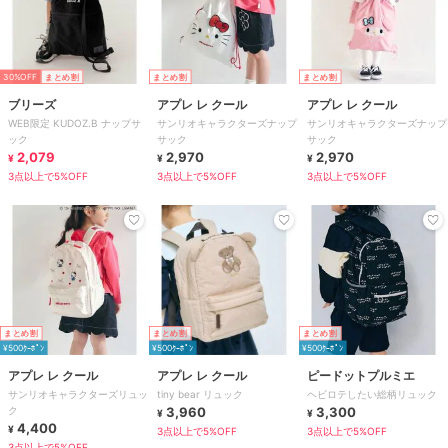
30%OFF
まとめ割
まとめ割
まとめ割
ブリーズ
アプレ レ クール
アプレ レ クール
WEB限定 KUDOZ.B ナップサ
サンリオキャラクターズナップ
サンリオキャラクターズナップ
ック
サック
サック
2,079
2,970
2,970
¥
¥
¥
3点以上で5%OFF
3点以上で5%OFF
3点以上で5%OFF
まとめ割
まとめ割
まとめ割
¥500ｸｰﾎﾟﾝ
¥500ｸｰﾎﾟﾝ
¥500ｸｰﾎﾟﾝ
アプレ レ クール
アプレ レ クール
ピードットプルミエ
サンリオキャラクターズリュッ
tiny bear リュック
ヘビロテしたい総柄リュック
ク
3,960
3,300
¥
¥
4,400
¥
3点以上で5%OFF
3点以上で5%OFF
3点以上で5%OFF