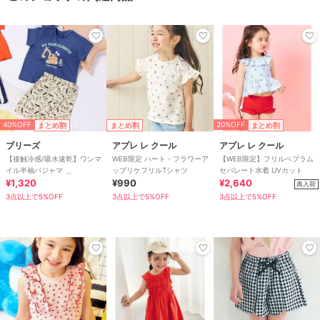
40%OFF
20%OFF
まとめ割
まとめ割
まとめ割
ブリーズ
アプレ レ クール
アプレ レ クール
【接触冷感/吸水速乾】ワンマ
WEB限定 ハート・フラワーア
【WEB限定】フリルペプラム
イル半袖パジャマ ＿
ップリケフリルTシャツ
セパレート水着 UVカット
¥1,320
¥990
¥2,640
再入荷
3点以上で5%OFF
3点以上で5%OFF
3点以上で5%OFF