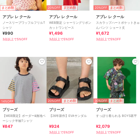
20%OFF
20%OFF
まとめ割
まとめ割
まとめ割
アプレ レ クール
アプレ レ クール
アプレ レ クール
ノースリーブワッフルフリルT
WEB限定 シャーリングリボン
スカラップハートポケットきゅ
シャツ
カットワンピース
んパンツ ショート丈
¥990
¥1,496
¥1,672
3点以上で5%OFF
3点以上で5%OFF
3点以上で5%OFF
20%OFF
30%OFF
まとめ割
まとめ割
14%OFF
ブリーズ
ブリーズ
ブリーズ
【WEB限定】ボーダー&無地ベ
【26年新作】EVAサンダル
すっぽり着られる BOYS甚平
ーシック半袖Tシャツ
¥847
¥924
¥2,079
3点以上で5%OFF
3点以上で5%OFF