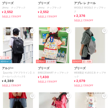
ブリーズ
ブリーズ
アプレ レ クール
Jimny ナップサック
Jimny ナップサック
WIGGLE WIGGLE ナップサッ
2,552
2,552
ク
¥
¥
2,376
¥
3点以上で5%OFF
3点以上で5%OFF
3点以上で5%OFF
まとめ割
¥500ｸｰﾎﾟﾝ
50%OFF
まとめ割
30%OFF
まとめ割
アルジー
ブリーズ
ブリーズ
【puchily プチプラライン】ス
BREEZEMART ナップサック
WEB限定 KUDOZ.B ナップサ
クールバックパックS
1,430
ック
¥
4,389
2,079
¥
¥
3点以上で5%OFF
3点以上で5%OFF
3点以上で5%OFF