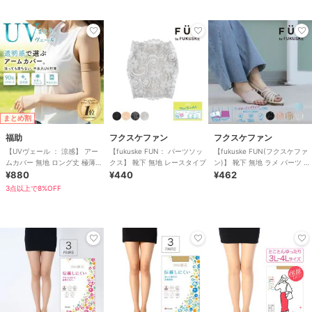
まとめ割
福助
フクスケファン
フクスケファン
【UVヴェール ： 涼感】 アー
【fukuske FUN： パーツソッ
【fukuske FUN(フクスケファ
ムカバー 無地 ロング丈 極薄ス
クス】 靴下 無地 レースタイプ
ン)】 靴下 無地 ラメ パーツ メ
トッキング素材 涼感 伝線しに
¥880
¥440
ロー 靴擦れ防止(31
¥462
くい
3点以上で8%OFF