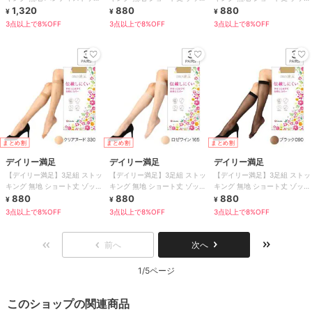
ング ゾッキ ノンラン設計 ネー
1,320
ノンラン設計 抗菌防臭 つま先
880
ノンラン設計 抗菌防臭 つま先
880
¥
¥
¥
ム付き
補強
補強
3点以上で8%OFF
3点以上で8%OFF
3点以上で8%OFF
まとめ割
まとめ割
まとめ割
デイリー満足
デイリー満足
デイリー満足
【デイリー満足】3足組 ストッ
【デイリー満足】3足組 ストッ
【デイリー満足】3足組 ストッ
キング 無地 ショート丈 ゾッキ
キング 無地 ショート丈 ゾッキ
キング 無地 ショート丈 ゾッキ
ノンラン設計 抗菌防臭 つま先
880
ノンラン設計 抗菌防臭 つま先
880
ノンラン設計 抗菌防臭 つま先
880
¥
¥
¥
補強
補強
補強
3点以上で8%OFF
3点以上で8%OFF
3点以上で8%OFF
前へ
次へ
1/5ページ
このショップの関連商品