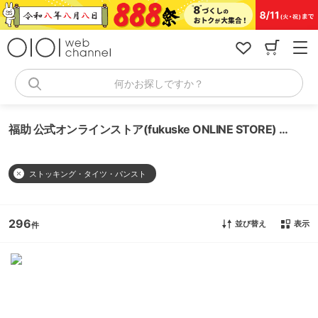
コ
ン
テ
ン
ツ
へ
何かお探しですか？
ス
キ
ッ
福助 公式オンラインストア(fukuske ONLINE STORE) ストッキング・タイツ・パンスト
プ
ストッキング・タイツ・パンスト
296
並び替え
表示