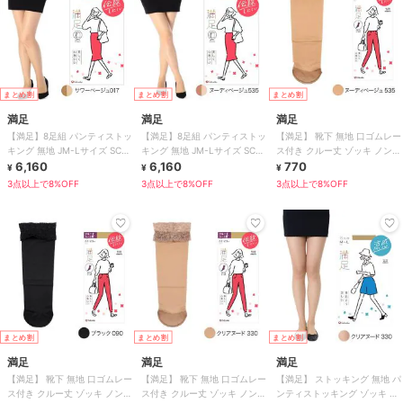
まとめ割
まとめ割
まとめ割
満足
満足
満足
【満足】8足組 パンティストッ
【満足】8足組 パンティストッ
【満足】 靴下 無地 口ゴムレー
キング 無地 JM-Lサイズ SCY
キング 無地 JM-Lサイズ SCY
ス付き クルー丈 ゾッキ ノンラ
ゾッキ ノンラン
6,160
ゾッキ ノンラン
6,160
ン設計 抗菌防臭
770
¥
¥
¥
3点以上で8%OFF
3点以上で8%OFF
3点以上で8%OFF
まとめ割
まとめ割
まとめ割
満足
満足
満足
【満足】 靴下 無地 口ゴムレー
【満足】 靴下 無地 口ゴムレー
【満足】 ストッキング 無地 パ
ス付き クルー丈 ゾッキ ノンラ
ス付き クルー丈 ゾッキ ノンラ
ンティストッキング ゾッキ ノ