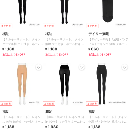
まとめ割
まとめ割
まとめ割
福助
福助
デイリー満足
【ミルキーサポート】 タイツ
【ミルキーサポート】 タイツ
【デイリー満足】3足組 パンテ
ケーブル柄 マチ付き・ネーム
無地 マチ付き・ネーム付き 肌
ィストッキング 無地 クルー丈
付き つま先スルー(柄消し)
1,188
側：シャギー起毛 つま先スル
1,188
つま先補強 抗菌防臭加工 幅広
660
¥
¥
¥
ー
口ゴム
3点以上で8%OFF
3点以上で8%OFF
3点以上で8%OFF
まとめ割
まとめ割
まとめ割
福助
満足
福助
【ミルキーサポート】 レギン
【満足：美温活】 レギンス 無
【ミルキーサポート】 タイツ
ス 無地 10分丈 マチ付き ネー
地 10分丈 マチ付き ネーム付き
杢調 ﾏﾁ・ﾈｰﾑ付き 綿混 つま先ｽ
ム付き 抗菌防臭 肌側シャギー
1,188
そけい部ゆったり仕様 お腹二
1,980
ﾙｰ(966-3041)
1,188
¥
¥
¥