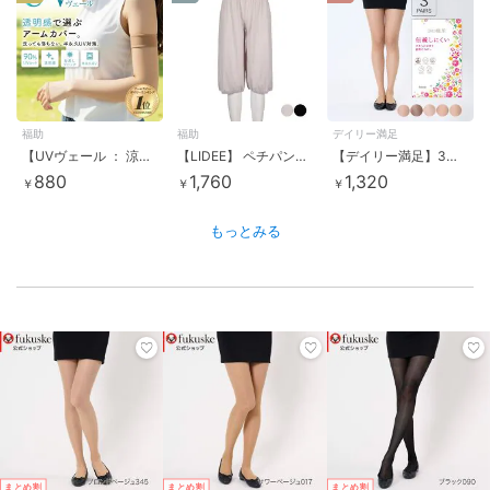
福助
福助
デイリー満足
【UVヴェール ： 涼感】 アームカバー 無地 ロング丈 極薄ストッキング素材 涼感 伝線しにくい
【LIDEE】 ペチパンツ 無地 70cm丈 ストレッチ素材 (LDP0002)
【デイリー満足】3足組 ストッキング 無地 パンティストッキング ゾッキ ノンラン設計 マチ付き
880
1,760
1,320
￥
￥
￥
もっとみる
まとめ割
まとめ割
まとめ割