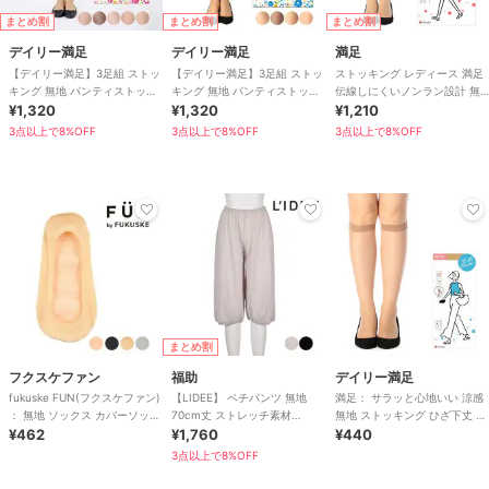
まとめ割
まとめ割
まとめ割
デイリー満足
デイリー満足
満足
【デイリー満足】3足組 ストッ
【デイリー満足】3足組 ストッ
ストッキング レディース 満足
キング 無地 パンティストッキ
キング 無地 パンティストッキ
伝線しにくいノンラン設計 無
ング ゾッキ ノンラン設計 マチ
¥1,320
ング ゾッキ ノンラン設計 ネー
¥1,320
地 3L4L
¥1,210
付き
ム付き
3点以上で8%OFF
3点以上で8%OFF
3点以上で8%OFF
まとめ割
フクスケファン
福助
デイリー満足
fukuske FUN(フクスケファン)
【LIDEE】 ペチパンツ 無地
満足： サラッと心地いい 涼感
： 無地 ソックス カバーソック
70cm丈 ストレッチ素材
無地 ストッキング ひざ下丈 コ
ス 浅履き
¥462
(LDP0002)
¥1,760
ンジュゲート(340-3101)
¥440
3点以上で8%OFF