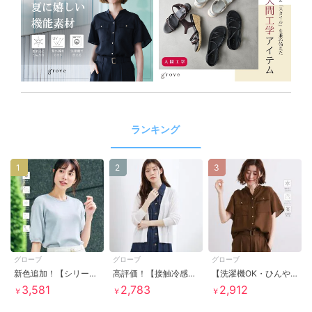
ランキング
1
2
3
グローブ
グローブ
グローブ
新色追加！【シリーズ累計36万枚UVカット・ひんやり・洗濯機OK】やわらかドライタッチ 五分袖ニット
高評価！【接触冷感／UVカットetc】ベーシックショートカーディガン
【洗濯機OK・ひんやりSETUP可】シワになりにくい、フレアスリーブブラウス
3,581
2,783
2,912
￥
￥
￥