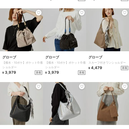
グローブ
グローブ
グローブ
【撥水・10ポケ】ポケット巾着
【撥水・10ポケ】ポケット巾着
スカーフ付きワンショルダー
ショルダー
ショルダー
4,479
新着
¥
3,979
3,979
新着
新着
¥
¥