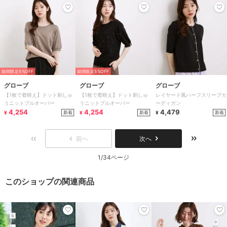
期間限定5%OFF
期間限定5%OFF
グローブ
グローブ
グローブ
【1枚で着映え】ドット刺しゅ
【1枚で着映え】ドット刺しゅ
レイヤード風ハーフスリーブカ
うニットプルオーバー
うニットプルオーバー
ーディガン
4,254
4,254
4,479
新着
新着
新着
¥
¥
¥
前へ
次へ
1/34ページ
このショップの関連商品