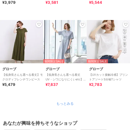
¥3,979
ドルマンニット
¥3,581
¥5,544
期間限定SALE
期間限定SALE
グローブ
グローブ
グローブ
【低身長さんも選べる着丈】モ
【低身長さんも選べる着丈
【UVカット接触冷感】プリン
クロディフレンチワンピース
UV・シワになりにくいetc】涼
トアソート5分袖Tシャツ
¥5,479
やかさも、きちんとも叶うワン
¥7,837
¥2,783
ピース
もっとみる
あなたが興味を持ちそうなショップ