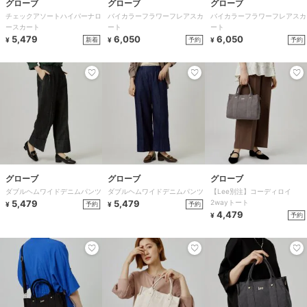
グローブ
グローブ
グローブ
チェックアソートハイパーナロ
バイカラーフラワーフレアスカ
バイカラーフラワーフレアスカ
ースカート
ート
ート
5,479
6,050
6,050
新着
予約
予約
¥
¥
¥
グローブ
グローブ
グローブ
ダブルヘムワイドデニムパンツ
ダブルヘムワイドデニムパンツ
【Lee別注】コーディロイ
5,479
5,479
2wayトート
予約
予約
¥
¥
4,479
予約
¥