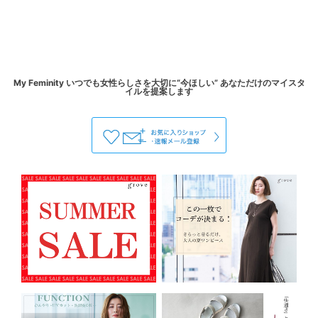
My Feminity いつでも女性らしさを大切に“今ほしい” あなただけのマイスタ