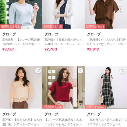
期間限定SALE
期間限定SALE
期間限定SALE
グローブ
グローブ
グローブ
新色追加！【シリーズ累計36
高評価！【接触冷感／UVカッ
【洗濯機OK・ひんやりSETUP
万枚UVカット・ひんやり・洗
トetc】ベーシックショートカ
可】シワになりにくい、フレア
濯機OK】やわらかドライタッ
¥3,581
ーディガン
¥2,783
スリーブブラウス
¥2,912
チ 五分袖ニット
期間限定SALE
期間限定SALE
グローブ
グローブ
グローブ
高評価！【洗える名品】大人の
【シリーズ累計36万枚！名品
【低身長さんも選べる着丈】マ
透け感、シアーカーディガン
ニット】やわらかドライタッチ
ドラスチェックワンピース