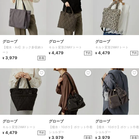
グローブ
グローブ
グローブ
【撥水・A4】タック多収納ト
キルト変形2WAYトート
キルト変形2WAYトート
ート
4,479
4,479
予約
予約
¥
¥
3,979
新着
¥
グローブ
グローブ
グローブ
キルト変形2WAYトート
【撥水・10ポケ】ポケット巾着
【撥水・10ポケ】ポケット巾着
4,479
ショルダー
ショルダー
予約
¥
3,979
3,979
新着
新着
¥
¥