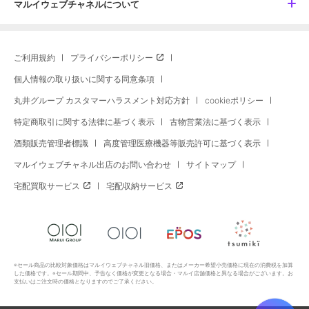
マルイウェブチャネルについて
ご利用規約
プライバシーポリシー
個人情報の取り扱いに関する同意条項
丸井グループ カスタマーハラスメント対応方針
cookieポリシー
特定商取引に関する法律に基づく表示
古物営業法に基づく表示
酒類販売管理者標識
高度管理医療機器等販売許可に基づく表示
マルイウェブチャネル出店のお問い合わせ
サイトマップ
宅配買取サービス
宅配収納サービス
※セール商品の比較対象価格はマルイウェブチャネル旧価格、またはメーカー希望小売価格に現在の消費税を加算
した価格です。※セール期間中、予告なく価格が変更となる場合・マルイ店舗価格と異なる場合がございます。お
支払いはご注文時の価格となりますのでご了承ください。