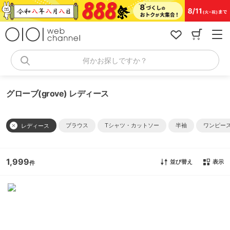
コ
ン
テ
ン
ツ
へ
何かお探しですか？
ス
キ
ッ
グローブ(grove) レディース
プ
ブラウス
Tシャツ・カットソー
半袖
ワンピー
レディース
1,999
並び替え
表示