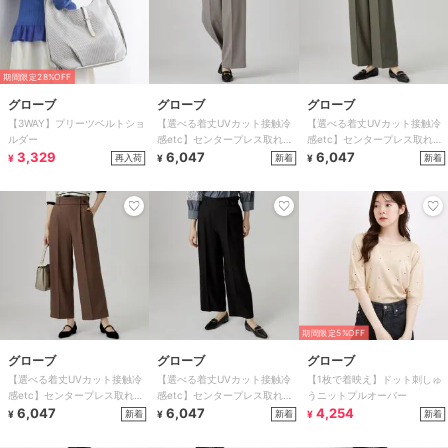
期間限定28%OFF
グローブ
グローブ
グローブ
【3WAY】プリーツベルトショ
【選べる着丈UVカット接触冷
【選べる着丈UVカット接触冷
ルダー
感etc】センタープレス取れに
感etc】センタープレス取れに
3,329
くいワイドパンツ
6,047
くいワイドパンツ
6,047
再入荷
新着
新着
¥
¥
¥
期間限定5%OFF
グローブ
グローブ
グローブ
【選べる着丈UVカット接触冷
【選べる着丈UVカット接触冷
【1枚で着映え】ドット刺しゅ
感etc】センタープレス取れに
感etc】センタープレス取れに
うニットプルオーバー
くいワイドパンツ
6,047
くいワイドパンツ
6,047
4,254
新着
新着
新着
¥
¥
¥