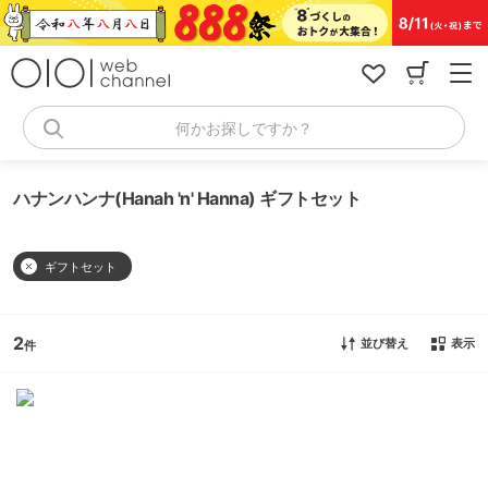
コ
ン
テ
ン
ツ
へ
何かお探しですか？
ス
キ
ッ
ハナンハンナ(Hanah 'n' Hanna) ギフトセット
プ
ギフトセット
2
並び替え
表示