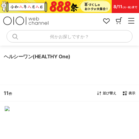
コ
ン
テ
ン
ツ
へ
何かお探しですか？
ス
キ
ッ
ヘルシーワン(HEALTHY One)
プ
11
並び替え
表示