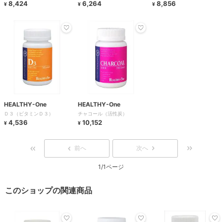
8,424
6,264
8,856
¥
¥
¥
HEALTHY-One
HEALTHY-One
Ｄ３（ビタミンＤ３）
チャコール（活性炭）
4,536
10,152
¥
¥
前へ
次へ
1/1ページ
このショップの関連商品