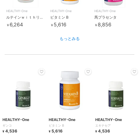
HEALTHY-One
HEALTHY-One
HEALTHY-One
ルテインｗｉｔｈリコピン
ビタミン B
馬プラセンタ
6,264
5,616
8,856
￥
￥
￥
もっとみる
HEALTHY-One
HEALTHY-One
HEALTHY-One
ギンコ
ビタミン B
エキナセア
4,536
5,616
4,536
¥
¥
¥