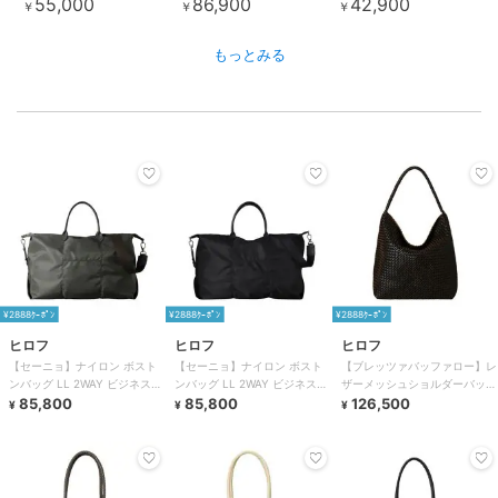
55,000
86,900
42,900
￥
￥
￥
もっとみる
¥2888ｸｰﾎﾟﾝ
¥2888ｸｰﾎﾟﾝ
¥2888ｸｰﾎﾟﾝ
ヒロフ
ヒロフ
ヒロフ
【セーニョ】ナイロン ボスト
【セーニョ】ナイロン ボスト
【ブレッツァバッファロー】レ
ンバッグ LL 2WAY ビジネスバ
ンバッグ LL 2WAY ビジネスバ
ザーメッシュショルダーバッグ
ッグ（商品番号：P25－
85,800
ッグ（商品番号：P25－
85,800
L 本革 ステッチ（商品番号：
126,500
¥
¥
¥
39643）
39643）
P25-30620）