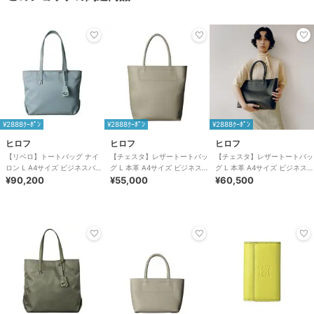
¥2888ｸｰﾎﾟﾝ
¥2888ｸｰﾎﾟﾝ
¥2888ｸｰﾎﾟﾝ
ヒロフ
ヒロフ
ヒロフ
【リベロ】トートバッグ ナイ
【チェスタ】レザートートバッ
【チェスタ】レザートートバッ
ロン L A4サイズ ビジネスバッ
グ L 本革 A4サイズ ビジネスバ
グ L 本革 A4サイズ ビジネスバ
グ（商品番号：P25-39316）
¥90,200
ッグ（商品番号：P25-
¥55,000
ッグ ※WEB限定（商品番号：
¥60,500
30009）
P25－30500）