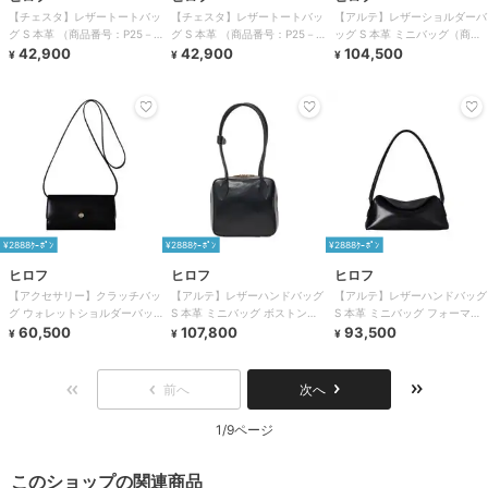
【チェスタ】レザートートバッ
【チェスタ】レザートートバッ
【アルテ】レザーショルダーバ
グ S 本革 （商品番号：P25－
グ S 本革 （商品番号：P25－
ッグ S 本革 ミニバッグ（商品
30530）
42,900
30530）
42,900
番号：P25－10525）
104,500
¥
¥
¥
¥2888ｸｰﾎﾟﾝ
¥2888ｸｰﾎﾟﾝ
¥2888ｸｰﾎﾟﾝ
ヒロフ
ヒロフ
ヒロフ
【アクセサリー】クラッチバッ
【アルテ】レザーハンドバッグ
【アルテ】レザーハンドバッグ
グ ウォレットショルダーバッ
S 本革 ミニバッグ ボストン
S 本革 ミニバッグ フォーマル
グ（ストラップ付き）ミニバッ
60,500
（商品番号：P25－10527）
107,800
バッグ（商品番号：P25－
93,500
¥
¥
¥
グ レザー 2WAY 本
10526）
前へ
次へ
1/9ページ
このショップの関連商品