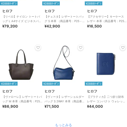
¥2888ｸｰﾎﾟﾝ
¥2888ｸｰﾎﾟﾝ
¥2888ｸｰﾎﾟﾝ
ヒロフ
ヒロフ
ヒロフ
【リベロ】ナイロン トートバ
【チェスタ】レザートートバッ
【アクセサリー】キーケース
ッグ L A4サイズ ビジネスバッ
グ S 本革 （商品番号：P25－
レザー 本革（商品番号：P25-
グ（商品番号：P25-39314）
¥79,200
30530）
¥42,900
50213）
¥16,500
¥2888ｸｰﾎﾟﾝ
¥2888ｸｰﾎﾟﾝ
¥2888ｸｰﾎﾟﾝ
ヒロフ
ヒロフ
ヒロフ
【ヴァローレ】レザートートバ
【ヴィータ】レザーショルダー
【プラティカ】二つ折り財布
ッグ M 本革（商品番号：P25-
バッグ S 2WAY 本革（商品番
レザー コンパクト ウォレット
35313）
¥86,900
号：P25-20020）
¥71,500
本革（商品番号：P25-
¥44,000
50805）
もっとみる