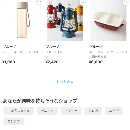
ブルーノ
ブルーノ
ブルーノ
デイリーキャリーボトルtall
LEDランタン
ホットプレート グランデサイ
ズ用仕切り鍋
¥1,980
¥2,420
¥6,600
もっとみる
あなたが興味を持ちそうなショップ
キュアスタイル
ゼニック
トフィー
シロカ
ユイビ
ロングス