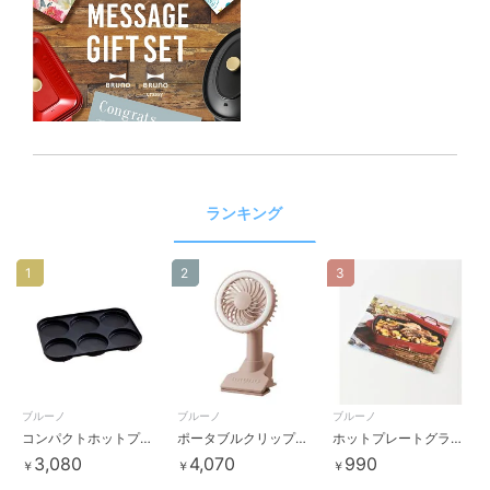
ランキング
1
2
3
ブルーノ
ブルーノ
ブルーノ
コンパクトホットプレート用 マルチプレート
ポータブルクリップライトファン
ホットプレートグランデサイズレシピブック
3,080
4,070
990
￥
￥
￥