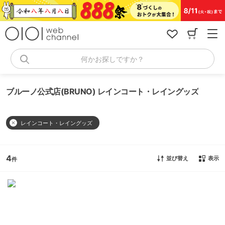
コ
ン
テ
ン
ツ
へ
何かお探しですか？
ス
キ
ッ
ブルーノ公式店(BRUNO) レインコート・レイングッズ
プ
レインコート・レイングッズ
4
並び替え
表示