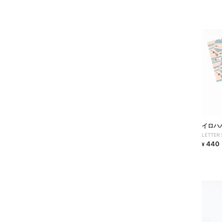
イロハ
LETTER S
440
¥