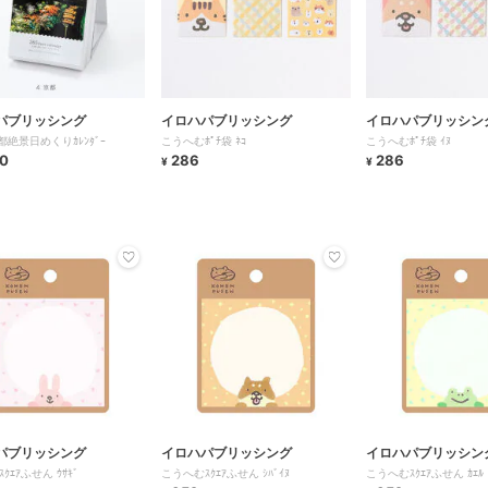
パブリッシング
イロハパブリッシング
イロハパブリッシン
都絶景日めくりｶﾚﾝﾀﾞｰ
こうへむﾎﾟﾁ袋 ﾈｺ
こうへむﾎﾟﾁ袋 ｲﾇ
0
286
286
¥
¥
パブリッシング
イロハパブリッシング
イロハパブリッシン
ｸｴｱふせん ｳｻｷﾞ
こうへむｽｸｴｱふせん ｼﾊﾞｲﾇ
こうへむｽｸｴｱふせん ｶｴﾙ