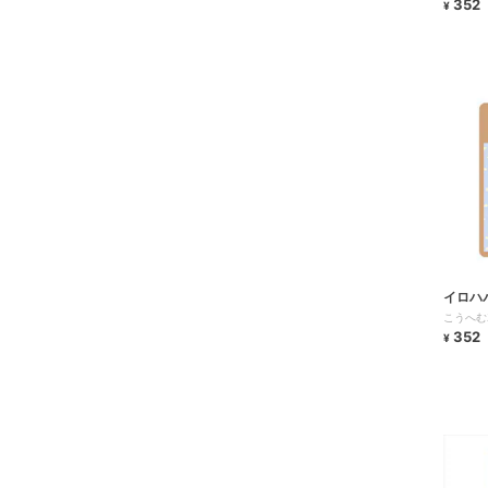
352
¥
イロハ
こうへむｽ
352
¥