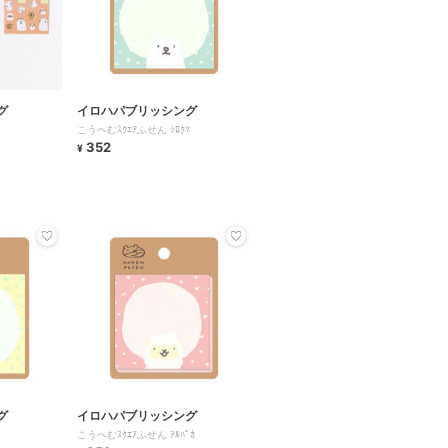
グ
イロハパブリッシング
こうへむｽｸｴｱふせん ｼﾛｸﾏ
352
¥
グ
イロハパブリッシング
こうへむｽｸｴｱふせん ｱﾙﾊﾟｶ