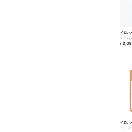
イロハ
365日京
3,08
¥
イロハ
こうへむｽ