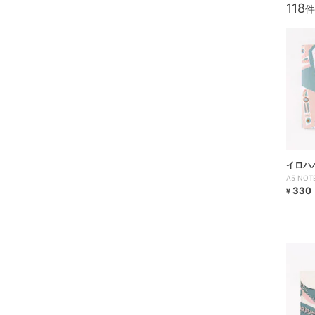
118
イロハ
A5 NOTE
330
¥