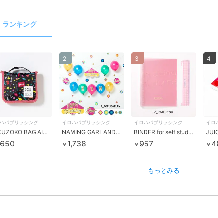
ランキング
2
3
4
ハパブリッシング
イロハパブリッシング
イロハパブリッシング
イロ
KAKUZOKO BAG AIUEO M Piece
NAMING GARLAND POP JEWELRY
BINDER for self study PALE PINK
,650
1,738
957
4
￥
￥
￥
もっとみる