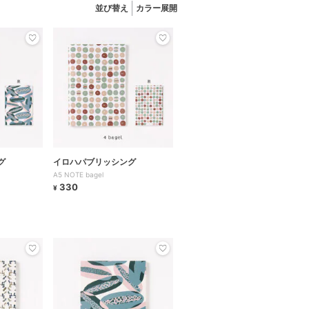
並び替え
カラー展開
グ
イロハパブリッシング
A5 NOTE bagel
330
¥