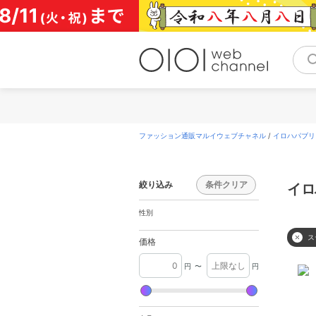
コ
ン
テ
ン
ツ
へ
ス
キ
ッ
プ
ファッション通販マルイウェブチャネル
/
イロハパブリッシ
絞り込み
条件クリア
イロ
性別
ス
価格
円
〜
円