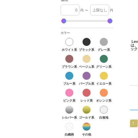
円
〜
円
カラー
ホワイト系
ブラック系
グレー系
L
は、
ホワイト系
ブラック系
グレー系
ブラウン系
ベージュ系
グリーン系
ブラウン系
ベージュ系
グリーン系
ブルー系
パープル系
イエロー系
ブルー系
パープル系
イエロー系
ピンク系
レッド系
オレンジ系
ピンク系
レッド系
オレンジ系
シルバー系
ゴールド系
白無地
シルバー系
ゴールド系
白無地
1
白織柄
その他
白織柄
その他