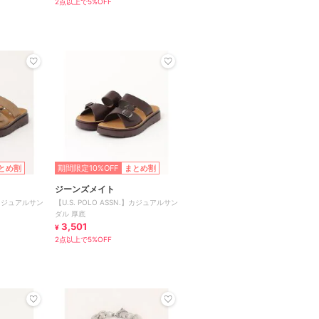
2点以上で5%OFF
とめ割
期間限定10%OFF
まとめ割
ジーンズメイト
.】カジュアルサン
【U.S. POLO ASSN.】カジュアルサン
ダル 厚底
3,501
¥
2点以上で5%OFF