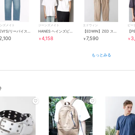
ンズメイト
ジーンズメイト
エドウィン
ピー
【LEVI'S/リーバイス】501 オリジナルフィット
HANES ヘインズビーフィー Tシャツ 2枚組
【EDWIN】ZED ストレッチ カーゴパンツ EDWIN EZD32K-14・21・75
2,100
4,158
7,590
3
￥
￥
￥
もっとみる