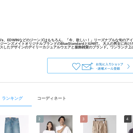
evi’s、EDWINなどのジーンズはもちろん、「今、欲しい！」リーズナブルな旬の
ジーンズメイトオリジナルブランドのBlueStandardとiUNIIT。 大人の男女
ランキング
コーディネート
2
3
4