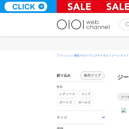
コ
ン
テ
ン
ツ
へ
ス
キ
ッ
プ
ファッション通販マルイウェブチャネル
/
ジーンズメイト(
絞り込み
条件クリア
ジー
性別
レディース
メンズ
レディース
メンズ
クー
ボーイズ
ガールズ
ボーイズ
ガールズ
サイズ
価格