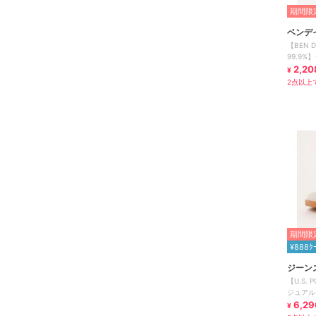
期間限定
ベンデ
【BEN 
99.9
ドロゴ入
2,20
¥
2点以上で
期間限定
¥888ｸ
ジーン
【U.S.
ジュアル
ト ワン
6,29
¥