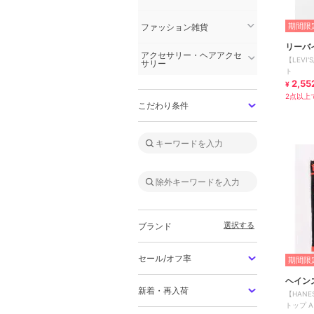
期間限定
ファッション雑貨
リーバ
アクセサリー・ヘアアクセ
【LEV
サリー
ト
2,55
¥
2点以上で
こだわり条件
選択する
ブランド
セール/オフ率
期間限定
ヘイン
新着・再入荷
【HANE
トップ 