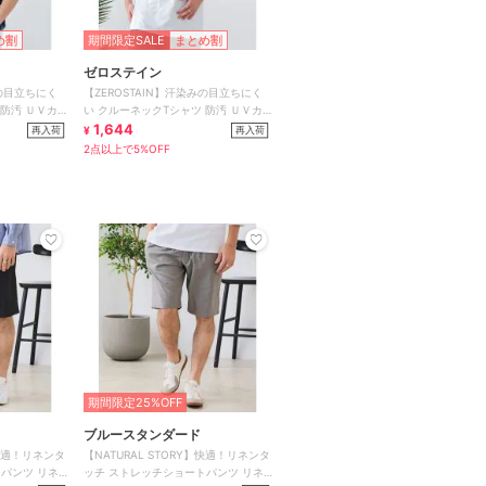
め割
期間限定SALE
まとめ割
ゼロステイン
みの目立ちにく
【ZEROSTAIN】汗染みの目立ちにく
 防汚 ＵＶカ
い クルーネックTシャツ 防汚 ＵＶカ
ット
1,644
再入荷
再入荷
¥
2点以上で5%OFF
期間限定25%OFF
ブルースタンダード
】快適！リネンタ
【NATURAL STORY】快適！リネンタ
パンツ リネ
ッチ ストレッチショートパンツ リネ