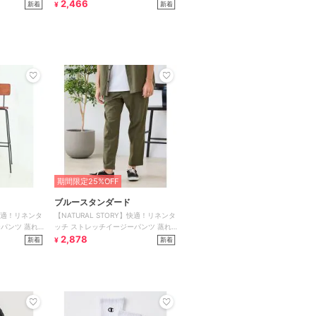
ンライク 清涼感
2,466
新着
新着
¥
期間限定25%OFF
ブルースタンダード
】快適！リネンタ
【NATURAL STORY】快適！リネンタ
パンツ 蒸れ
ッチ ストレッチイージーパンツ 蒸れ
にくい リネン
2,878
新着
新着
¥