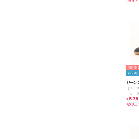
2点以上で
期間限定
¥888ｸ
ジーン
【U.S.
ーカー 
ザー
5,39
¥
2点以上で