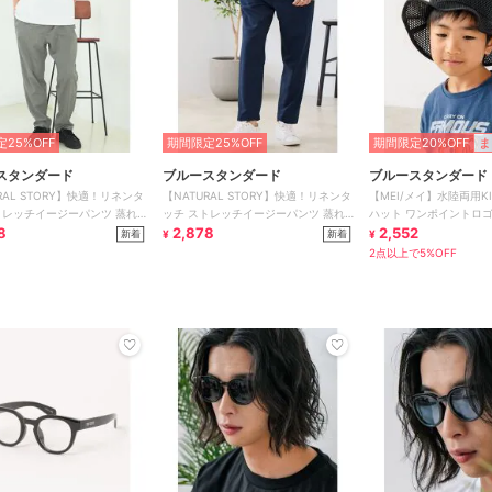
25%OFF
期間限定25%OFF
期間限定20%OFF
ま
スタンダード
ブルースタンダード
ブルースタンダード
RAL STORY】快適！リネンタ
【NATURAL STORY】快適！リネンタ
【MEI/メイ】水陸両用K
トレッチイージーパンツ 蒸れ
ッチ ストレッチイージーパンツ 蒸れ
ハット ワンポイントロ
リネン
8
にくい リネン
2,878
2,552
新着
新着
¥
¥
2点以上で5%OFF