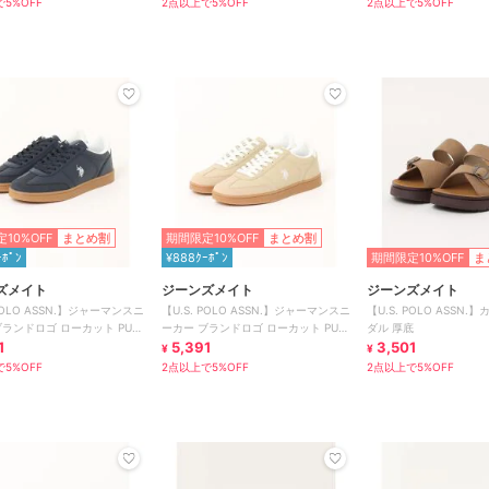
5%OFF
2点以上で5%OFF
2点以上で5%OFF
10%OFF
まとめ割
期間限定10%OFF
まとめ割
ｰﾎﾟﾝ
¥888ｸｰﾎﾟﾝ
期間限定10%OFF
ま
ズメイト
ジーンズメイト
ジーンズメイト
 POLO ASSN.】ジャーマンスニ
【U.S. POLO ASSN.】ジャーマンスニ
【U.S. POLO ASSN
ブランドロゴ ローカット PUレ
ーカー ブランドロゴ ローカット PUレ
ダル 厚底
1
ザー
5,391
3,501
¥
¥
5%OFF
2点以上で5%OFF
2点以上で5%OFF