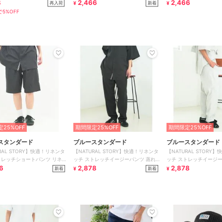
8
ンライク 清涼感
2,466
ンライク 清涼感
2,466
再入荷
新着
¥
¥
5%OFF
25%OFF
期間限定25%OFF
期間限定25%OFF
スタンダード
ブルースタンダード
ブルースタンダード
RAL STORY】快適！リネンタ
【NATURAL STORY】快適！リネンタ
【NATURAL STORY
トレッチショートパンツ リネ
ッチ ストレッチイージーパンツ 蒸れ
ッチ ストレッチイージー
 清涼感
6
にくい リネン
2,878
にくい リネン
2,878
新着
新着
¥
¥