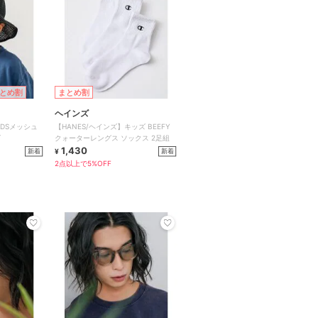
とめ割
まとめ割
ヘインズ
IDSメッシュ
【HANES/ヘインズ】キッズ BEEFY
ゴ
クォーターレングス ソックス 2足組
1,430
新着
新着
¥
2点以上で5%OFF