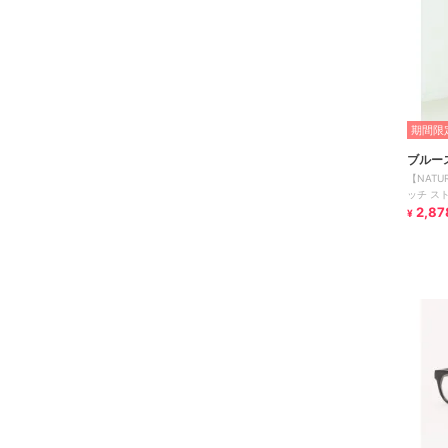
期間限定
ブルー
【NATU
ッチ ス
にくい 
2,87
¥