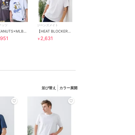
ナッツ
ジーンズメイト
【PEANUTS×MLB】オリジナルデザインTシャツ 刺繍 ドロップショルダー ユニセックス
【HEAT BLOCKER】【まるで着る日傘！ 遮熱＆UVカット】コットンライク 胸ポケットT
,951
2,631
￥
並び替え
カラー展開