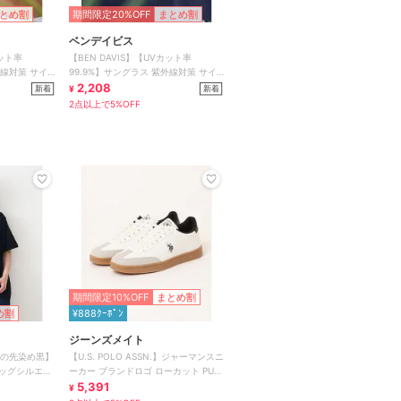
とめ割
期間限定20%OFF
まとめ割
ベンデイビス
カット率
【BEN DAVIS】【UVカット率
外線対策 サイ
99.9%】サングラス 紫外線対策 サイ
ドロゴ入り 布袋付
2,208
新着
新着
¥
2点以上で5%OFF
期間限定10%OFF
まとめ割
め割
¥888ｸｰﾎﾟﾝ
ジーンズメイト
究極の先染め黒】
【U.S. POLO ASSN.】ジャーマンスニ
ビッグシルエッ
ーカー ブランドロゴ ローカット PUレ
ザー
5,391
¥