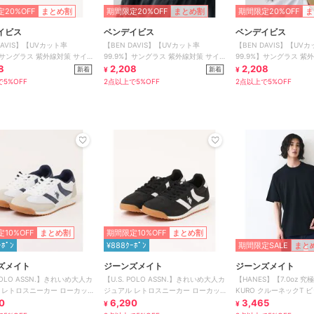
20%OFF
まとめ割
期間限定20%OFF
まとめ割
期間限定20%OFF
ま
イビス
ベンデイビス
ベンデイビス
DAVIS】【UVカット率
【BEN DAVIS】【UVカット率
【BEN DAVIS】【UV
%】サングラス 紫外線対策 サイ
99.9%】サングラス 紫外線対策 サイ
99.9%】サングラス 紫
り 布袋付
8
ドロゴ入り 布袋付
2,208
ドロゴ入り 布袋付
2,208
新着
新着
¥
¥
5%OFF
2点以上で5%OFF
2点以上で5%OFF
10%OFF
まとめ割
期間限定10%OFF
まとめ割
ｰﾎﾟﾝ
¥888ｸｰﾎﾟﾝ
期間限定SALE
まと
ズメイト
ジーンズメイト
ジーンズメイト
 POLO ASSN.】きれいめ大人カ
【U.S. POLO ASSN.】きれいめ大人カ
【HANES】【7.0oz 
 レトロスニーカー ローカッ
ジュアル レトロスニーカー ローカッ
KURO クルーネックT 
ポイント
0
ト ワンポイント
6,290
ト キングサイズ
3,465
¥
¥