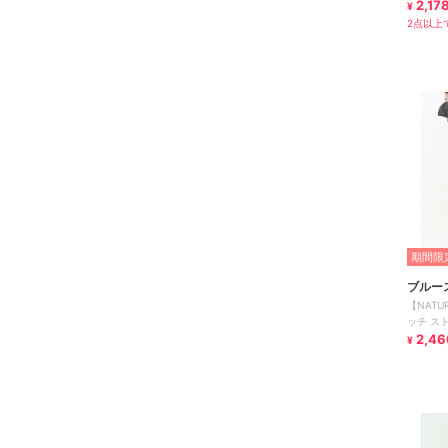
2,17
¥
2点以上で
期間限定
ブルー
【NATU
ッチ ス
ンライク
2,46
¥