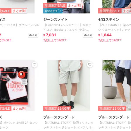
期間限定SALE
まとめ割
SALE
まとめ割
¥888ｸｰﾎﾟﾝ
期間限定SALE
まと
イス
ジーンズメイト
ゼロステイン
I'S/リーバイス】ダブルピンベル
【Healthknit /ヘルスニット】撥水ナ
【ZEROSTAIN】汗染
イロン11pocketsリュック HKB-
い クルーネックTシャツ
2
1156B
7,031
ット
1,644
再入荷
再入荷
¥
¥
5%OFF
2点以上で5%OFF
2点以上で5%OFF
SALE
まとめ割
期間限定25%OFF
期間限定25%OFF
ズ
ブルースタンダード
ブルースタンダード
S】赤パック 2枚組 2P タンク
【NATURAL STORY】快適！リネンタ
【NATURAL STORY
Aシャツ
ッチ ストレッチショートパンツ リネ
ッチ ストレッチショート