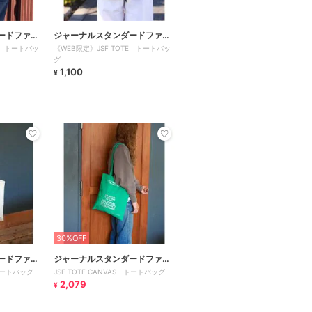
ードファニ
ジャーナルスタンダードファニ
E トートバッ
《WEB限定》JSF TOTE トートバッ
チャー
グ
1,100
¥
30%OFF
ードファニ
ジャーナルスタンダードファニ
 トートバッグ
JSF TOTE CANVAS トートバッグ
チャー
2,079
¥