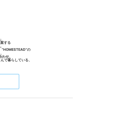
家」
提案する
ド。
”、”HOMESTEAD”の
と、
合わせ、
楽しんで暮らしている、