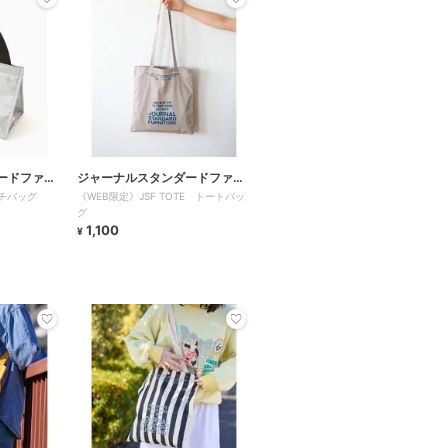
ードファニ
ジャーナルスタンダードファニ
ンチバッグ
《WEB限定》JSF TOTE トートバッ
チャー
グ
1,100
¥