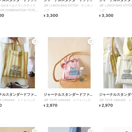
M.Co/オールドマンズテイラ
JSF LUNCH BAG STITCH ランチバ
JSF LUNCH BAG ST
チャー
チャー
R COMBINATION TOTE
ッグ
ッグ
00
3,300
3,300
¥
¥
ナルスタンダードファニ
ジャーナルスタンダードファニ
ジャーナルスタンダ
OTE CANVAS トートバッグ
JSF TOTE CANVAS トートバッグ
JSF TOTE CANVAS
チャー
チャー
0
2,970
2,970
¥
¥