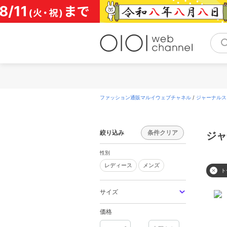
コ
ン
テ
ン
ツ
へ
ス
キ
ッ
プ
ファッション通販マルイウェブチャネル
/
ジャーナルスタン
絞り込み
条件クリア
性別
レディース
メンズ
レディース
メンズ
ト
サイズ
価格