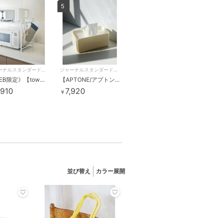
5
ジャーナルスタンダードファニチャー
ジャーナルスタンダードファニチャー
《WEB限定》【tower/タワー】伸縮レンジラック
【APTONE/アプトン】 MIX MATCH ティッシュケース
,910
7,920
￥
並び替え
カラー展開