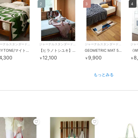
2
3
4
ジャーナルスタンダードファニチャー
ジャーナルスタンダードファニチャー
ジャーナルスタンダードファニチャー
【MYTONE/マイトン】JSF別注 BLANKET ブランケット
【ヒラノトシユキ】JSF別注 JQ THROW スローケット
GEOMETRIC MAT 50×120 ジオメトリックマット
4,300
12,100
9,900
8
￥
￥
￥
もっとみる