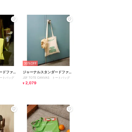
30%OFF
ードファニ
ジャーナルスタンダードファニ
 トートバッグ
JSF TOTE CANVAS トートバッグ
チャー
2,079
¥