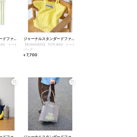
ードファニ
ジャーナルスタンダードファニ
 BAG トート
【BONGUSTA】 TOTE BAG トート
チャー
バッグ
7,700
¥
ードファニ
ジャーナルスタンダードファニ