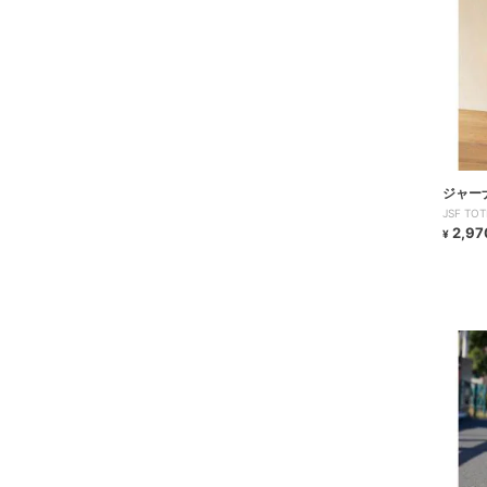
ジャー
JSF T
チャー
2,97
¥