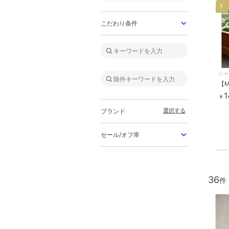
1
こだわり条件
1
￥
選択する
ブランド
セール/オフ率
36