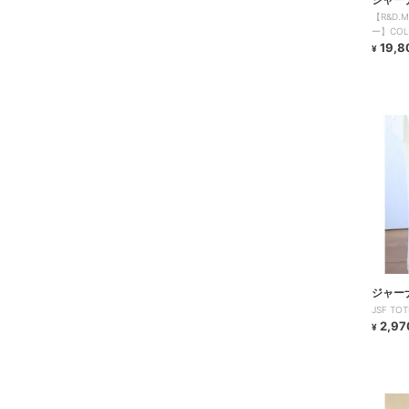
【R&D.
チャー
ー】COLO
BAG ト
19,8
¥
ジャー
JSF T
チャー
2,97
¥