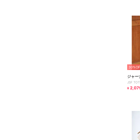
30%OF
ジャー
JSF T
チャー
2,07
¥