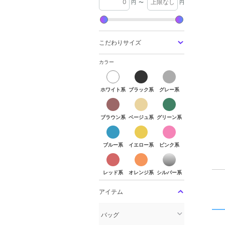
円
〜
円
こだわりサイズ
カラー
ホワイト系
ブラック系
グレー系
ホワイト系
ブラック系
グレー系
ブラウン系
ベージュ系
グリーン系
ブラウン系
ベージュ系
グリーン系
ブルー系
イエロー系
ピンク系
ブルー系
イエロー系
ピンク系
レッド系
オレンジ系
シルバー系
レッド系
オレンジ系
シルバー系
アイテム
バッグ