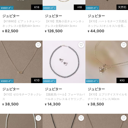
¥888ｸｰﾎﾟﾝ
¥888ｸｰﾎﾟﾝ
¥888ｸｰﾎﾟﾝ
ジュピター
ジュピター
ジュピター
【K18WG】ピアットチェーン
【K18】荒角小豆チェーンネッ
【K10】ハートモチーフ天然石
ネックレス<全長約44+3cm>
クレス<全長約44+3cm>
ネックレス/オニキス/<全長約
82,500
126,500
36+3cm調整可能>
44,000
¥
¥
¥
¥888ｸｰﾎﾟﾝ
¥888ｸｰﾎﾟﾝ
¥888ｸｰﾎﾟﾝ
ジュピター
ジュピター
ジュピター
【K10】ゼロモチーフネックレ
【国産貝パール】フォーマルパ
【K10】エブリデイスマイルモ
ス
ールネックレス＆イヤリングセ
チーフネックレス/40cm
38,500
ット グレー
14,300
38,500
¥
¥
¥