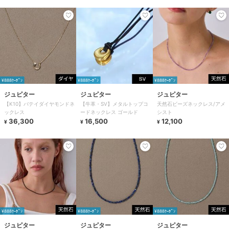
¥888ｸｰﾎﾟﾝ
¥888ｸｰﾎﾟﾝ
¥888ｸｰﾎﾟﾝ
ジュピター
ジュピター
ジュピター
【K10】バテイダイヤモンドネ
【牛革・SV】メタルトップコ
天然石ビーズネックレス/アメ
ックレス
ードネックレス ゴールド
シスト
36,300
16,500
12,100
¥
¥
¥
¥888ｸｰﾎﾟﾝ
¥888ｸｰﾎﾟﾝ
¥888ｸｰﾎﾟﾝ
ジュピター
ジュピター
ジュピター