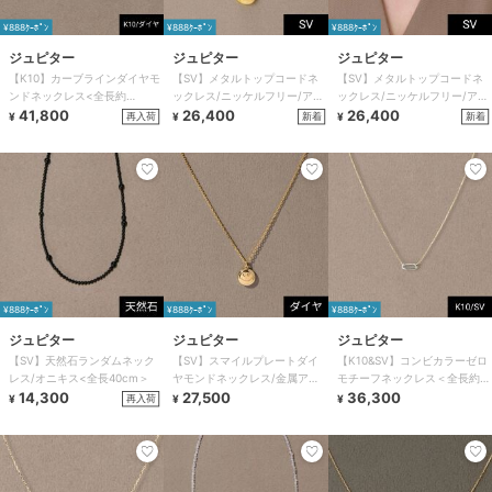
¥888ｸｰﾎﾟﾝ
¥888ｸｰﾎﾟﾝ
¥888ｸｰﾎﾟﾝ
ジュピター
ジュピター
ジュピター
【K10】カーブラインダイヤモ
【SV】メタルトップコードネ
【SV】メタルトップコードネ
ンドネックレス<全長約
ックレス/ニッケルフリー/アレ
ックレス/ニッケルフリー/アレ
40cm(調節した時の長さ
41,800
ルギー対応<全長約40＋5cm>
26,400
ルギー対応<全長約40＋5cm>
26,400
再入荷
新着
新着
¥
¥
¥
37cm)>
¥888ｸｰﾎﾟﾝ
¥888ｸｰﾎﾟﾝ
¥888ｸｰﾎﾟﾝ
ジュピター
ジュピター
ジュピター
【SV】天然石ランダムネック
【SV】スマイルプレートダイ
【K10&SV】コンビカラーゼロ
レス/オニキス<全長40cm＞
ヤモンドネックレス/金属アレ
モチーフネックレス＜全長約
14,300
対応 リバーシブル
27,500
42cm(調節時38.5cm)＞
36,300
再入荷
¥
¥
¥