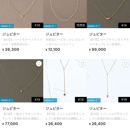
¥888ｸｰﾎﾟﾝ
¥888ｸｰﾎﾟﾝ
¥888ｸｰﾎﾟﾝ
ジュピター
ジュピター
ジュピター
【K10】ハートモチーフネック
天然石ビーズネックレス/レイ
【K18】カーブラインダイヤモ
レス＜全長約41cm＞
ンボームーンストーン
ンドネックレス<全長約
36,300
12,100
41cm(調節した時の長さ
99,000
¥
¥
¥
37.5cm)>
¥888ｸｰﾎﾟﾝ
¥888ｸｰﾎﾟﾝ
¥888ｸｰﾎﾟﾝ
ジュピター
ジュピター
ジュピター
【K18】一粒ダイヤモンドネッ
【K10】イニシャルY字ネック
【K10】イニシャルY字ネック
クレス＜全長約40cm(調節した
レス<全長約45cm(調節した時
レス<全長約45cm(調節した時
時の長さ37cm)>
77,000
の長さ42cm)>
26,400
の長さ42cm)>
26,400
¥
¥
¥