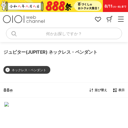
コ
ン
テ
ン
ツ
へ
何かお探しですか？
ス
キ
ッ
ジュピター(JUPITER) ネックレス・ペンダント
プ
ネックレス・ペンダント
88
並び替え
表示