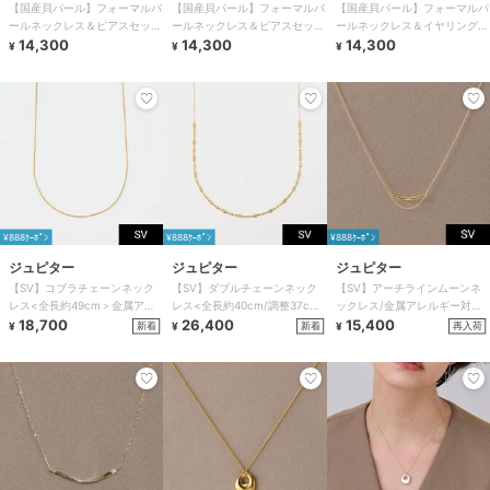
【国産貝パール】フォーマルパ
【国産貝パール】フォーマルパ
【国産貝パール】フォーマルパ
ールネックレス＆ピアスセット
ールネックレス＆ピアスセット
ールネックレス＆イヤリングセ
ホワイト
14,300
グレー
14,300
ット ホワイト
14,300
¥
¥
¥
¥888ｸｰﾎﾟﾝ
¥888ｸｰﾎﾟﾝ
¥888ｸｰﾎﾟﾝ
ジュピター
ジュピター
ジュピター
【SV】コブラチェーンネック
【SV】ダブルチェーンネック
【SV】アーチラインムーンネ
レス<全長約49cm＞金属アレ
レス<全長約40cm/調整37cm
ックレス/金属アレルギー対応<
ルギー対応
18,700
＞金属アレルギー対応
26,400
全長約40cm(調整37cm)>
15,400
新着
新着
再入荷
¥
¥
¥