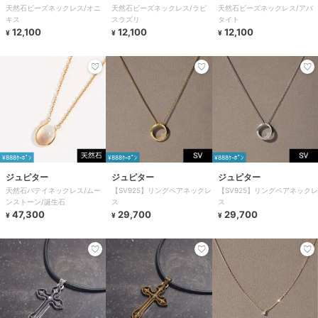
天然石ビーズネックレス/オニ
天然石ビーズネックレス/ラピ
天然石ビーズネックレス/アパ
キス
スラズリ
タイト
12,100
12,100
12,100
¥
¥
¥
¥888ｸｰﾎﾟﾝ
¥888ｸｰﾎﾟﾝ
¥888ｸｰﾎﾟﾝ
ジュピター
ジュピター
ジュピター
天然石バテイネックレス/ムー
【SV925】リングペアネックレ
【SV925】リングペアネックレ
ンストーン/誕生石
ス
ス
47,300
29,700
29,700
¥
¥
¥