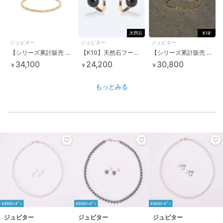
ジュピター
ジュピター
ジュピター
【シリーズ累計販売 1500点突破！】【K18】ベーシックスリムリング/good-luck
【K10】天然石フープフォルムピアス/オニキス
【シリーズ累計販売 1500点突破！】【K18】ベーシックスリムピンキーリング／good -luck
34,100
24,200
30,800
￥
￥
￥
もっとみる
¥888ｸｰﾎﾟﾝ
¥888ｸｰﾎﾟﾝ
¥888ｸｰﾎﾟﾝ
ジュピター
ジュピター
ジュピター