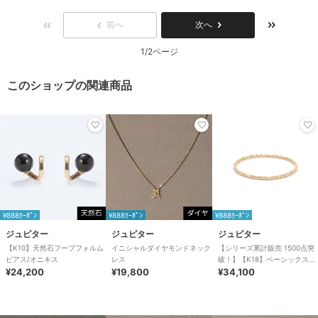
前へ
次へ
1/2ページ
このショップの関連商品
¥888ｸｰﾎﾟﾝ
¥888ｸｰﾎﾟﾝ
¥888ｸｰﾎﾟﾝ
ジュピター
ジュピター
ジュピター
【K10】天然石フープフォルム
イニシャルダイヤモンドネック
【シリーズ累計販売 1500点突
ピアス/オニキス
レス
破！】【K18】ベーシックスリ
¥24,200
¥19,800
ムリング/good-luck
¥34,100