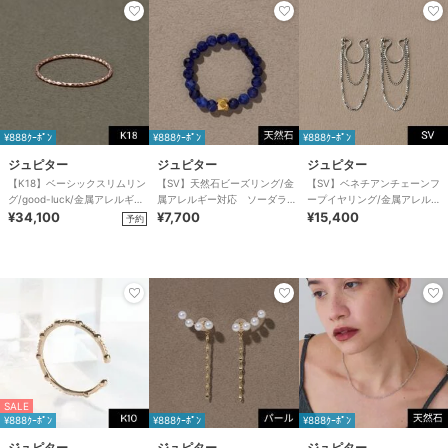
¥888ｸｰﾎﾟﾝ
¥888ｸｰﾎﾟﾝ
¥888ｸｰﾎﾟﾝ
ジュピター
ジュピター
ジュピター
【K18】ベーシックスリムリン
【SV】天然石ビーズリング/金
【SV】ベネチアンチェーンフ
グ/good-luck/金属アレルギー
属アレルギー対応 ソーダライ
ープイヤリング/金属アレルギ
対応
¥34,100
ト
¥7,700
ー対応 シルバー
¥15,400
予約
SALE
¥888ｸｰﾎﾟﾝ
¥888ｸｰﾎﾟﾝ
¥888ｸｰﾎﾟﾝ
ジュピター
ジュピター
ジュピター