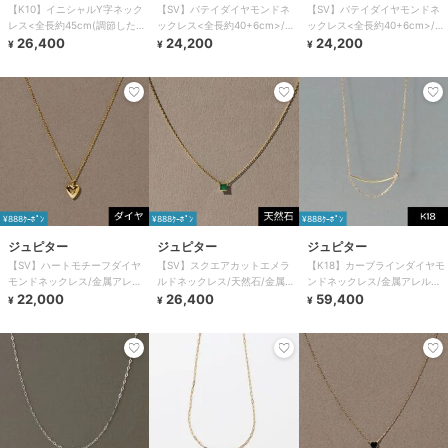
【K10】イニシャルY字ネック
【SV】バテイダイヤモンドネ
【SV】バテイダイヤモンドネ
レス<全長約45cm(調節した時
ックレス<全長約40+6cm>/金
ックレス<全長約40+6cm>/金
の長さ42cm)>
26,400
属アレルギー対応
24,200
属アレルギー対応
24,200
¥
¥
¥
¥888ｸｰﾎﾟﾝ
¥888ｸｰﾎﾟﾝ
¥888ｸｰﾎﾟﾝ
ジュピター
ジュピター
ジュピター
【SV】ハートモチーフダイヤ
【SV】スクエアカットエメラ
【K18】カーブラインダイヤモ
モンドネックレス/金属アレル
ルドネックレス/天然石/金属ア
ンドネックレス/金属アレルギ
ギー対応 ゴールド
22,000
レルギー対応<全長約
26,400
ー対応<全長約40cm(調整可
59,400
¥
¥
¥
40+6cm>
37cm）>