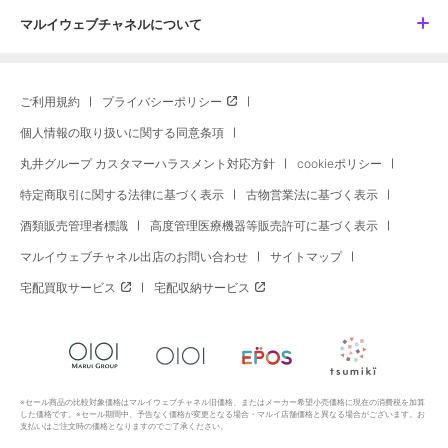
マルイウェブチャネルについて
ご利用規約
プライバシーポリシー
個人情報の取り扱いに関する同意条項
丸井グループ カスタマーハラスメント対応方針
cookieポリシー
特定商取引に関する法律に基づく表示
古物営業法に基づく表示
酒類販売管理者標識
高度管理医療機器等販売許可に基づく表示
マルイウェブチャネル出店のお問い合わせ
サイトマップ
宅配買取サービス
宅配収納サービス
※セール商品の比較対象価格はマルイウェブチャネル旧価格、またはメーカー希望小売価格に現在の消費税を加算
した価格です。※セール期間中、予告なく価格が変更となる場合・マルイ店舗価格と異なる場合がございます。お
支払いはご注文時の価格となりますのでご了承ください。