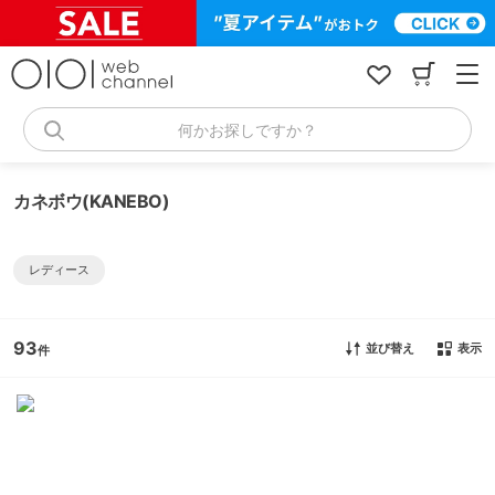
コ
ン
テ
ン
ツ
へ
何かお探しですか？
ス
キ
ッ
カネボウ(KANEBO)
プ
レディース
93
並び替え
表示