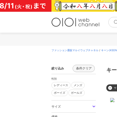
コ
ン
テ
ン
ツ
へ
ス
キ
ッ
プ
ファッション通販マルイウェブチャネル
/
キーン(KEEN
絞り込み
条件クリア
キー
性別
レディース
メンズ
レディース
メンズ
サ
ボーイズ
ガールズ
ボーイズ
ガールズ
サイズ
価格