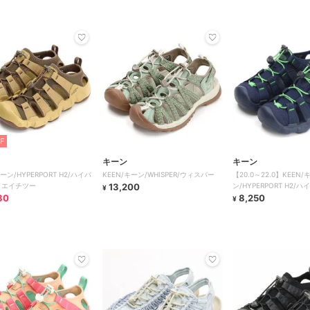
F
キーン
キーン
キーン/HYPERPORT H2/ハイパ
KEEN/キーン/WHISPER/ウィスパー
【20.0～22.0】KEEN/
 エイチツー
13,200
ン/HYPERPORT H2/
¥
80
エイチツー
8,250
¥