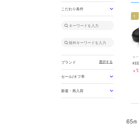
こだわり条件
1
キー
選択する
ブランド
1
￥
セール/オフ率
新着・再入荷
65