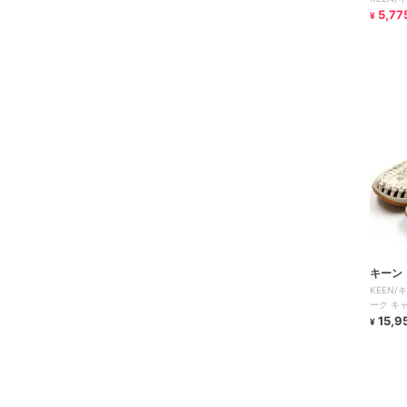
5,77
¥
キーン
KEEN/
ーク キ
15,9
¥