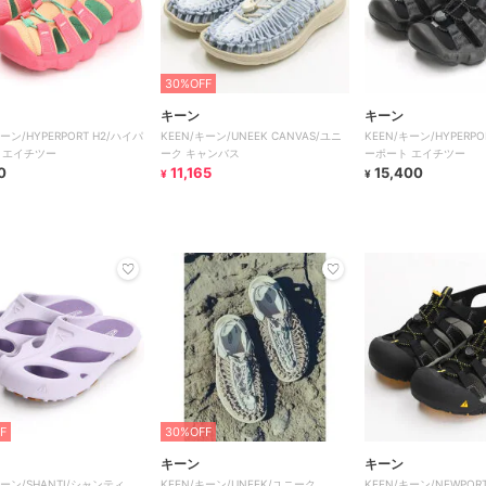
30%OFF
キーン
キーン
キーン/HYPERPORT H2/ハイパ
KEEN/キーン/UNEEK CANVAS/ユニ
KEEN/キーン/HYPERPO
 エイチツー
ーク キャンバス
ーポート エイチツー
0
11,165
15,400
¥
¥
F
30%OFF
キーン
キーン
キーン/SHANTI/シャンティ
KEEN/キーン/UNEEK/ユニーク
KEEN/キーン/NEWPOR