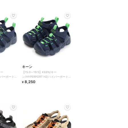
キーン
キー
【15.0～19.5】KEEN/キー
ハイパーポート
ン/HYPERPORT H2/ハイパーポート
エイチツー
8,250
¥