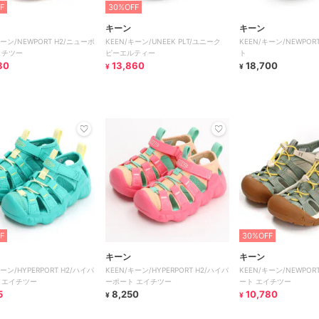
F
30%OFF
キーン
キーン
キーン/NEWPORT H2/ニューポ
KEEN/キーン/UNEEK PLT/ユニーク
KEEN/キーン/NEWPO
イチツー
ピーエルティー
ト
80
13,860
18,700
¥
¥
F
30%OFF
キーン
キーン
キーン/HYPERPORT H2/ハイパ
KEEN/キーン/HYPERPORT H2/ハイパ
KEEN/キーン/NEWPOR
 エイチツー
ーポート エイチツー
ート エイチツー
5
8,250
10,780
¥
¥