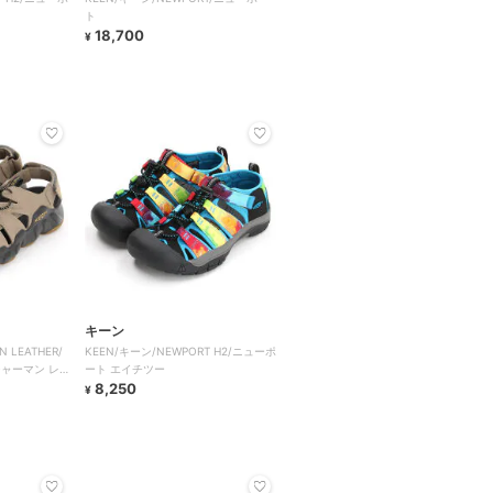
ト
18,700
¥
キーン
N LEATHER/
KEEN/キーン/NEWPORT H2/ニューポ
ャーマン レ
ート エイチツー
8,250
¥