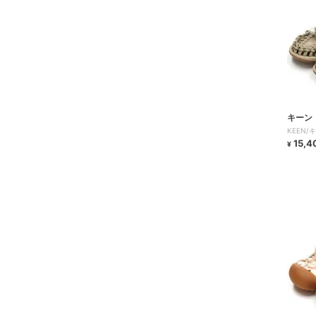
キーン
KEEN/
15,4
¥