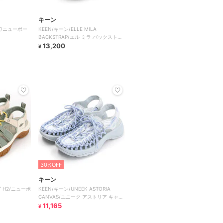
キーン
RT/ニューポー
KEEN/キーン/ELLE MILA
BACKSTRAP/エル ミラ バックストラ
ップ
13,200
¥
30%OFF
キーン
T H2/ニューポ
KEEN/キーン/UNEEK ASTORIA
CANVAS/ユニーク アストリア キャン
バス
11,165
¥