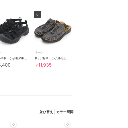
5
ン
キーン
KEEN/キーン/NEWPORT H2/ニューポート エイチツー
KEEN/キーン/UNEEK II CONVERTIBLE/ユニーク ツー コンバーチブル
5,400
11,935
￥
並び替え
カラー展開