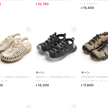
5
10,780
ート エイチツー
¥
15,400
¥
キーン
キーン
キーン/UNEEK CANVAS/ユニ
KEEN/キーン/WHISPER LITE/ウィス
HYPERPORT FISHERMA
ャンバス
パー ライト
ハイパーポート フィッシ
50
14,300
ザー
17,600
¥
¥