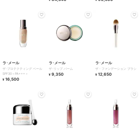
ラ･メール
ラ･メール
ラ･メール
ザ･プロテクティング ベール
ザ･リップ バーム
ザ・ファンデーション ブラシ
SPF30＜PA+++＞
9,350
12,650
¥
¥
16,500
¥