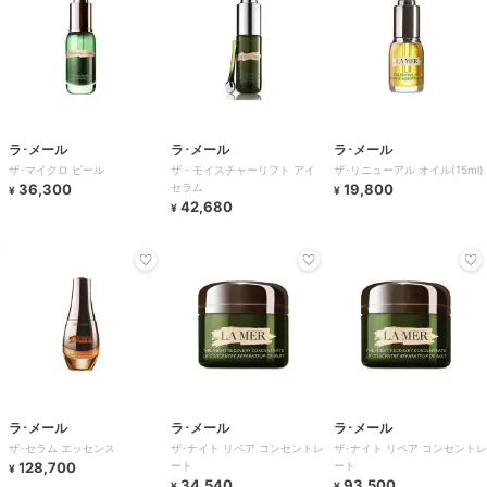
ラ･メール
ラ･メール
ラ･メール
ザ･マイクロ ピール
ザ・モイスチャーリフト アイ
ザ･リニューアル オイル(15ml)
36,300
セラム
19,800
¥
¥
42,680
¥
ラ･メール
ラ･メール
ラ･メール
ザ･セラム エッセンス
ザ･ナイト リペア コンセントレ
ザ･ナイト リペア コンセントレ
128,700
ート
ート
¥
34,540
93,500
¥
¥