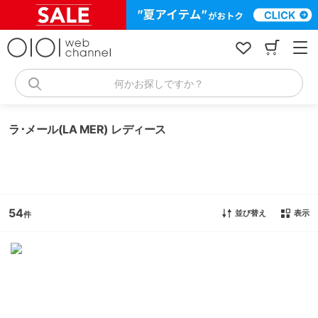
コ
ン
テ
ン
ツ
へ
何かお探しですか？
ス
キ
ッ
ラ･メール(LA MER) レディース
プ
54
並び替え
表示