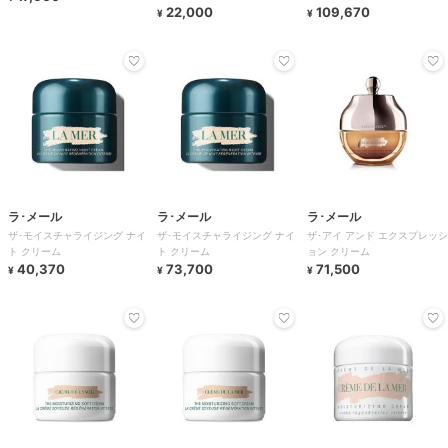
22,000
109,670
¥
¥
ラ･メール
ラ･メール
ラ･メール
ザ･モイスチャライジング ナイ
ザ･モイスチャライジング ナイ
ザ･アイ アンド エクスプレッシ
ト クリーム
ト クリーム
ョン クリーム
40,370
73,700
71,500
¥
¥
¥