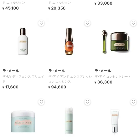
ド エマルジョン
ド エマルジョン
33,000
¥
45,100
20,350
¥
¥
ラ･メール
ラ･メール
ラ･メール
ザ･UV ディフェンス フリュイ
ザ･アイ アンド エクスプレッシ
ザ･アイ コンセントレート
ド
ョン エッセンス
36,300
¥
17,600
94,600
¥
¥