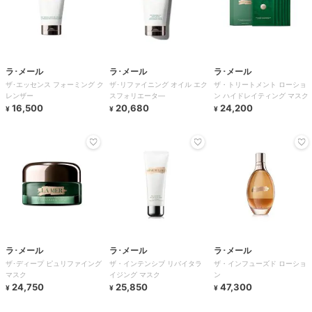
ラ･メール
ラ･メール
ラ･メール
ザ･エッセンス フォーミング ク
ザ･リファイニング オイル エク
ザ・トリートメント ローショ
レンザー
スフォリエータ―
ン ハイドレイティング マスク
16,500
20,680
24,200
¥
¥
¥
ラ･メール
ラ･メール
ラ･メール
ザ･ディープ ピュリファイング
ザ・インテンシブ リバイタラ
ザ・インフューズド ローショ
マスク
イジング マスク
ン
24,750
25,850
47,300
¥
¥
¥