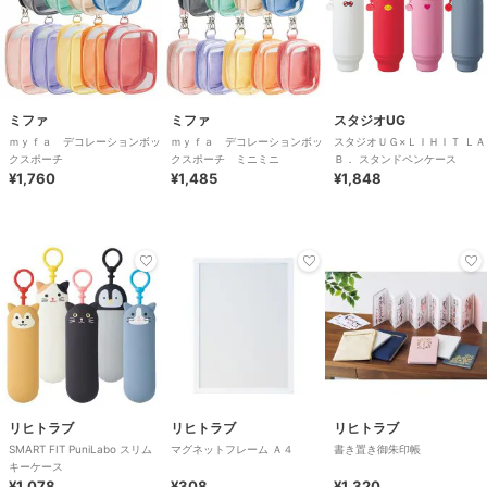
ミファ
ミファ
スタジオUG
ｍｙｆａ デコレーションボッ
ｍｙｆａ デコレーションボッ
スタジオＵＧ×ＬＩＨＩＴ ＬＡ
クスポーチ
クスポーチ ミニミニ
Ｂ． スタンドペンケース
¥1,760
¥1,485
¥1,848
リヒトラブ
リヒトラブ
リヒトラブ
SMART FIT PuniLabo スリム
マグネットフレーム Ａ４
書き置き御朱印帳
キーケース
¥1,078
¥308
¥1,320