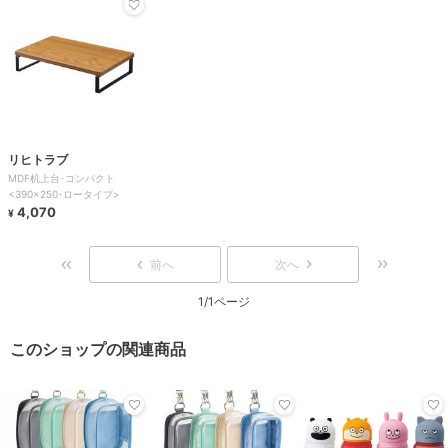
リヒトラブ
MDF机上台･コンパクト
<390×250･ロータイプ>
4,070
¥
前へ
次へ
1/1ページ
このショップの関連商品