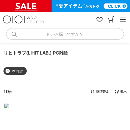
コ
ン
テ
ン
ツ
へ
何かお探しですか？
ス
キ
ッ
リヒトラブ(LIHIT LAB.) PC雑貨
プ
PC雑貨
10
並び替え
表示