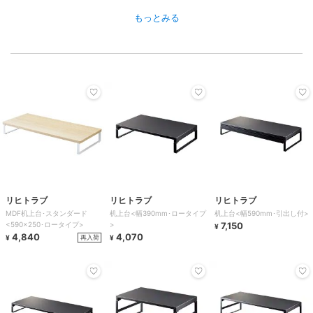
もっとみる
リヒトラブ
リヒトラブ
リヒトラブ
MDF机上台･スタンダード
机上台<幅390mm･ロータイプ
机上台<幅590mm･引出し付>
<590×250･ロータイプ>
>
7,150
¥
4,840
4,070
再入荷
¥
¥