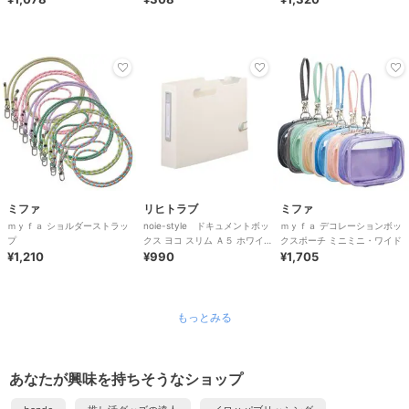
ミファ
リヒトラブ
ミファ
ｍｙｆａ ショルダーストラッ
noie-style ドキュメントボッ
ｍｙｆａ デコレーションボッ
プ
クス ヨコ スリム Ａ５ ホワイ
クスポーチ ミニミニ・ワイド
¥1,210
ト ６仕切（７ポケット）
¥990
¥1,705
もっとみる
あなたが興味を持ちそうなショップ