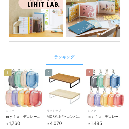
ランキング
1
2
3
ミファ
リヒトラブ
ミファ
ｍｙｆａ デコレーションボックスポーチ
MDF机上台･コンパクト<390×250･ロータイプ>
ｍｙｆａ デコレーションボックスポーチ ミニミニ
1,760
4,070
1,485
￥
￥
￥