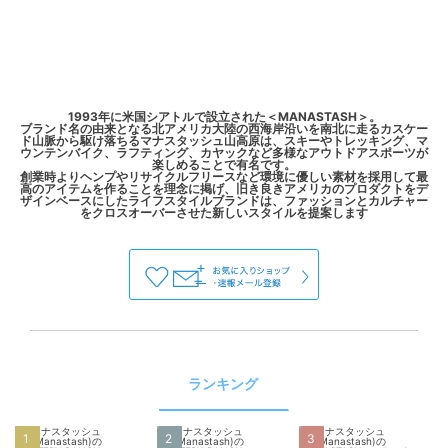
1993年に米国シアトルで設立された＜MANASTASH＞。
ブランド名の由来となる北アメリカ大陸の西海岸沿いを南北に走るカスケー
ド山脈から駆け落ちるマナスタッシュ山高原は、スキーやトレッキング、マ
ウンテンバイク、ラフティング、カヤックなど多様なアウトドアスポーツが
楽しめることで有名です。
創業時よりヘンプやリサイクルフリースなど環境に優しい素材を採用して最
高のアイテムを作ることを理念に掲げ、旧き良きアメリカのプロダクトをデ
ザインベースにしたライフスタイルブランドは、ファッションとカルチャー
ランキング
1
2
3