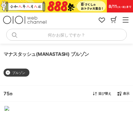
コ
ン
テ
ン
ツ
へ
何かお探しですか？
ス
キ
ッ
マナスタッシュ(MANASTASH) ブルゾン
プ
ブルゾン
75
並び替え
表示