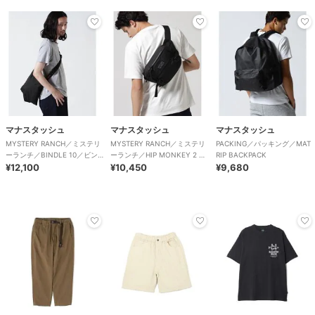
マナスタッシュ
マナスタッシュ
マナスタッシュ
MYSTERY RANCH／ミステリ
MYSTERY RANCH／ミステリ
PACKING／パッキング／MAT
ーランチ／BINDLE 10／ビンド
ーランチ／HIP MONKEY 2 ヒ
RIP BACKPACK
ル 10／19761440
¥12,100
ップモンキー2
¥10,450
¥9,680