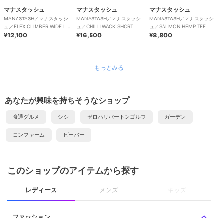
マナスタッシュ
マナスタッシュ
マナスタッシュ
MANASTASH／マナスタッシ
MANASTASH／マナスタッシ
MANASTASH／マナスタッシ
ュ／FLEX CLIMBER WIDE LEG
ュ／CHILLIWACK SHORT
ュ／SALMON HEMP TEE
PANTS
¥12,100
¥16,500
¥8,800
もっとみる
あなたが興味を持ちそうなショップ
食通グルメ
シシ
ゼロハリバートンゴルフ
ガーデン
コンファーム
ビーバー
このショップのアイテムから探す
レディース
メンズ
キッズ
ファッション