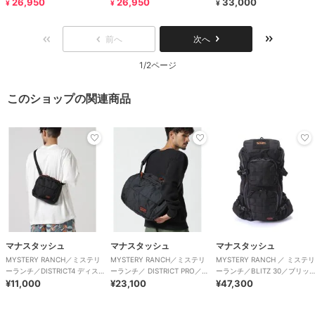
TRANSFORM JACKET
26,950
TRANSFORM JACKET
26,950
TRACK JACKET
33,000
¥
¥
¥
前へ
次へ
1/2ページ
このショップの関連商品
マナスタッシュ
マナスタッシュ
マナスタッシュ
MYSTERY RANCH／ミステリ
MYSTERY RANCH／ミステリ
MYSTERY RANCH ／ ミステリ
ーランチ／DISTRICT4 ディス
ーランチ／ DISTRICT PRO／デ
ーランチ／BLITZ 30／ブリッ
トリクト4 ショルダーバッグ
¥11,000
ィストリクトプロ
¥23,100
ツ30
¥47,300