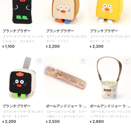
ブランチブラザー
ブランチブラザー
ブランチブラザー
【ブランチブラザー】ニットボ
【ブランチブラザー】おにぎり
【ブランチブラザー】おにぎり
トルカバー オニ＆ギリ
ポーチ トースト
ポーチ ダック
1,100
2,200
2,200
¥
¥
¥
ブランチブラザー
ポールアンドジョー ラ･パ
ポールアンドジョー ラ･パ
【ブランチブラザー】おにぎり
【ポール＆ジョー】箸・スプー
【ポール＆ジョー】ドリンクカ
ペトリー
ペトリー
ポーチ オニ＆ギリ
ン箱セット／ポール＆ジョー・
ップホルダー／ポール＆ジョ
2,200
ブレイクタイム ピンクベージ
2,530
ー・ブレイクタイム クリザン
2,860
¥
¥
¥
ュ
テーム・ホワイト