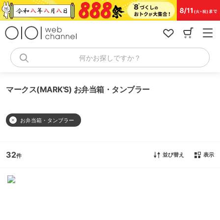
コ
ン
テ
ン
ツ
へ
何かお探しですか？
ス
キ
ッ
マークス(MARK'S) お弁当箱・タンブラー
プ
お弁当箱・タンブラー
32
並び替え
表示