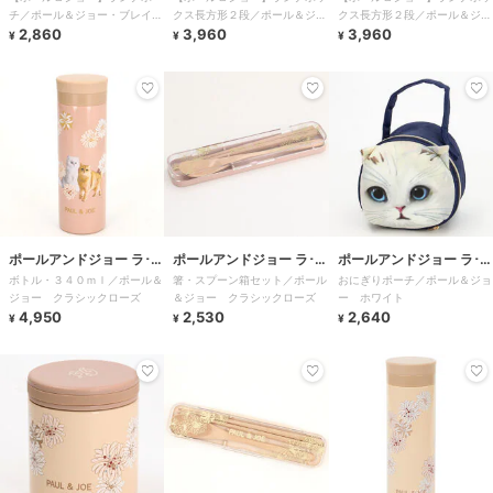
チ／ポール＆ジョー・ブレイク
クス長方形２段／ポール＆ジョ
クス長方形２段／ポール＆ジョ
タイム クリザンテーム・ホワ
2,860
ー・ブレイクタイム ヌネッ
3,960
ー・ブレイクタイム クリザン
3,960
¥
¥
¥
イト
ト・ピンクベージュ
テーム・ホワイト
ポールアンドジョー ラ･パ
ポールアンドジョー ラ･パ
ポールアンドジョー ラ･パ
ボトル・３４０ｍｌ／ポール＆
箸・スプーン箱セット／ポール
おにぎりポーチ／ポール＆ジョ
ペトリー
ペトリー
ペトリー
ジョー クラシックローズ
＆ジョー クラシックローズ
ー ホワイト
4,950
2,530
2,640
¥
¥
¥