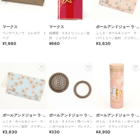
マークス
マークス
ポールアンドジョー ラ･パペトリー
ペンケース／ウ゛ェレセラ ト
結婚祝・スタイリッシュ／金
ふくさ・ポール＆ジョー ラ・
ープ
封 ショウチクバイ
パペトリー／金封 クリザンテ
¥1,980
¥660
ーム・ピンク
¥3,630
ポールアンドジョー ラ･パペトリー
ポールアンドジョー ラ･パペトリー
ポールアンドジョー ラ･パペトリー
ふくさ・ポール＆ジョー ラ・
ボトル・３４０ｍｌ用パッキン
ボトル・３４０ｍｌ／ポール＆
パペトリー／金封 クリザンテ
／ポール＆ジョー・ブレイクタ
ジョー クラシックローズ
ーム・ミント
¥3,630
イム
¥330
¥4,950