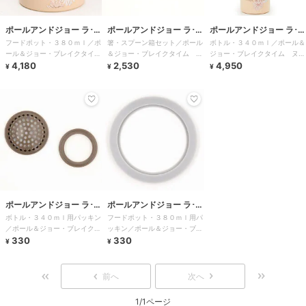
ポールアンドジョー ラ･パ
ポールアンドジョー ラ･パ
ポールアンドジョー ラ･パ
フードポット・３８０ｍｌ／ポ
箸・スプーン箱セット／ポール
ボトル・３４０ｍｌ／ポール＆
ペトリー
ペトリー
ペトリー
ール＆ジョー・ブレイクタイ
＆ジョー・ブレイクタイム ヌ
ジョー・ブレイクタイム ヌー
ム ヌードピンク
4,180
ードピンク
2,530
ドピンク
4,950
¥
¥
¥
ポールアンドジョー ラ･パ
ポールアンドジョー ラ･パ
ボトル・３４０ｍｌ用パッキン
フードポット・３８０ｍｌ用パ
ペトリー
ペトリー
／ポール＆ジョー・ブレイクタ
ッキン／ポール＆ジョー・ブレ
イム
330
イクタイム
330
¥
¥
前へ
次へ
1/1ページ