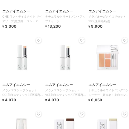
エムアイエムシー
エムアイエムシー
エムアイエムシー
ONE ワン・デイ＆ナイト リペ
ナチュラルトリートメントアッ
メラノオーガナイズリセット
アソープ[販売名：ワン・デイ
プチャージ
10D[医薬部外品]
＆ナイト リペ
3,300
13,200
9,900
¥
¥
¥
エムアイエムシー
エムアイエムシー
エムアイエムシー
メラノエスケープショット
メラノエスケープショット
ナチュラルホワイトニングコン
CC[美白スティックB][医薬部
VC[美白スティックA][医薬部
シーラー［販売名：美白コンシ
外品]
4,070
外品]
4,070
ーラーＡ美
6,050
¥
¥
¥