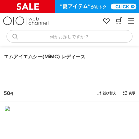
コ
ン
テ
ン
ツ
へ
何かお探しですか？
ス
キ
ッ
エムアイエムシー(MiMC) レディース
プ
50
並び替え
表示