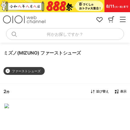
コ
ン
テ
ン
ツ
へ
何かお探しですか？
ス
キ
ッ
ミズノ(MIZUNO) ファーストシューズ
プ
ファーストシューズ
2
並び替え
表示