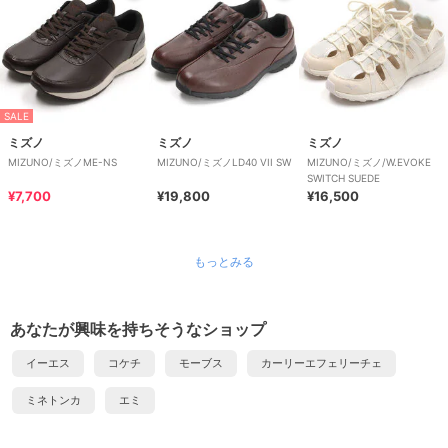
SALE
ミズノ
ミズノ
ミズノ
MIZUNO/ミズノME-NS
MIZUNO/ミズノLD40 VII SW
MIZUNO/ミズノ/W.EVOKE
SWITCH SUEDE
¥7,700
¥19,800
¥16,500
もっとみる
あなたが興味を持ちそうなショップ
イーエス
コケチ
モーブス
カーリーエフェリーチェ
ミネトンカ
エミ