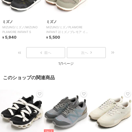
ミズノ
ミズノ
MIZUNO/ミズノ/MIZUNO
MIZUNO/ミズノPLAMORE
PLAMORE INFANT S
INFANT 2/ミズノプレモア イ
5,940
ンファント2
5,500
¥
¥
前へ
次へ
1/1ページ
このショップの関連商品
SALE