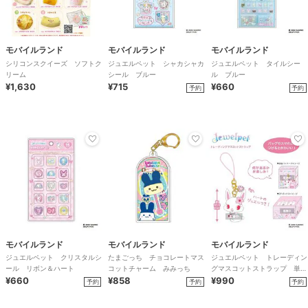
モバイルランド
モバイルランド
モバイルランド
シリコンスクイーズ ソフトク
ジュエルペット シャカシャカ
ジュエルペット タイルシー
リーム
シール ブルー
ル ブルー
¥1,630
¥715
¥660
予約
予約
モバイルランド
モバイルランド
モバイルランド
ジュエルペット クリスタルシ
たまごっち チョコレートマス
ジュエルペット トレーディン
ール リボン＆ハート
コットチャーム みみっち
グマスコットストラップ 単品
¥660
¥858
ランダム
¥990
予約
予約
予約