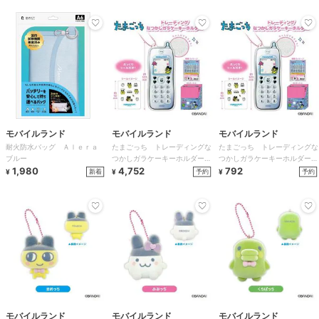
モバイルランド
モバイルランド
モバイルランド
耐火防水バッグ Ａｌｅｒａ
たまごっち トレーディングな
たまごっち トレーディングな
ブルー
つかしガラケーキーホルダー
つかしガラケーキーホルダー
1,980
ＢＯＸ
4,752
単品ブラインド
792
新着
予約
予約
¥
¥
¥
モバイルランド
モバイルランド
モバイルランド