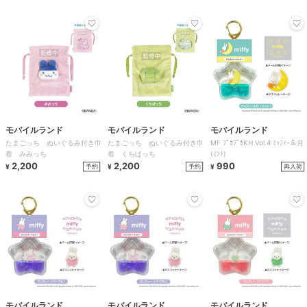
モバイルランド
モバイルランド
モバイルランド
たまごっち ぬいぐるみ付き巾
たまごっち ぬいぐるみ付き巾
MF ﾌﾟｶﾌﾟｶKH Vol.4 ﾐｯﾌｨｰ＆月
着 みみっち
着 くちぱっち
(ﾐﾝﾄ)
2,200
2,200
990
予約
予約
再入荷
¥
¥
¥
モバイルランド
モバイルランド
モバイルランド