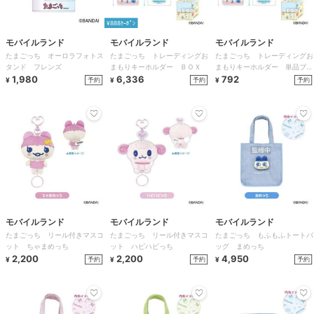
¥888ｸｰﾎﾟﾝ
モバイルランド
モバイルランド
モバイルランド
たまごっち オーロラフォトス
たまごっち トレーディングお
たまごっち トレーディングお
タンド フレンズ
まもりキーホルダー ＢＯＸ
まもりキーホルダー 単品ブラ
1,980
6,336
インド
792
予約
予約
予約
¥
¥
¥
モバイルランド
モバイルランド
モバイルランド
たまごっち リール付きマスコ
たまごっち リール付きマスコ
たまごっち もふもふトートバ
ット ちゃまめっち
ット ハピハピっち
ッグ まめっち
2,200
2,200
4,950
予約
予約
予約
¥
¥
¥