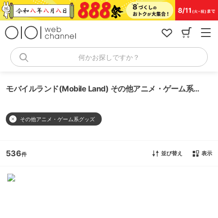
コ
ン
テ
ン
ツ
へ
何かお探しですか？
ス
キ
ッ
モバイルランド(Mobile Land) その他アニメ・ゲーム系グッズ
プ
その他アニメ・ゲーム系グッズ
536
並び替え
表示