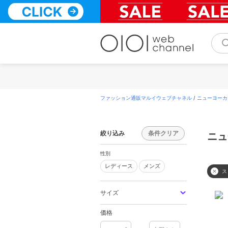
コ
ン
テ
ン
ツ
へ
ス
キ
ッ
プ
ファッション通販マルイウェブチャネル
/
ニューヨーカー
絞り込み
条件クリア
ニュ
性別
レディース
メンズ
レディース
メンズ
ス
サイズ
価格