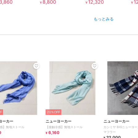
3,860
8,800
12,320
1
￥
￥
￥
もっとみる
F
20%OFF
ヨーカー
ニューヨーカー
ニューヨーカー
感】無地ストール
【接触冷感】無地ストール
カシミヤ BIGニューヨ
0
6,160
マフラー
¥
22,000
¥