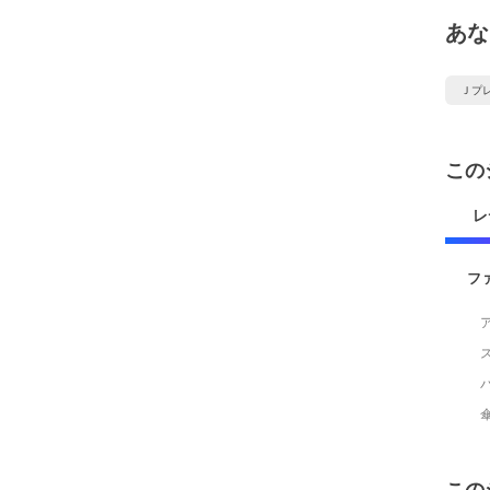
あな
Ｊプ
この
レ
フ
この