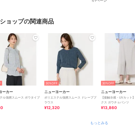
1/1ページ
ショップの関連商品
F
30%OFF
30%OFF
ヨーカー
ニューヨーカー
ニューヨーカー
テル強撚スムース ボウタイブ
ポリエステル強撚スムース ドレープブ
【接触冷感・UVカット
ラウス
クス ガウチョパンツ
20
¥12,320
¥13,860
もっとみる