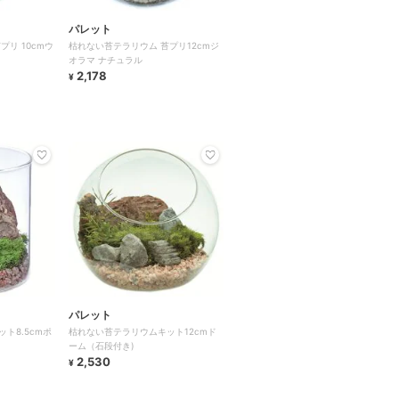
パレット
リ 10cmウ
枯れない苔テラリウム 苔プリ12cmジ
オラマ ナチュラル
2,178
¥
パレット
ト8.5cmポ
枯れない苔テラリウムキット12cmド
ーム（石段付き)
2,530
¥