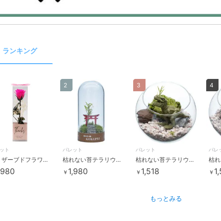
ランキング
2
3
4
ット
パレット
パレット
パレ
プリザーブドフラワー バラ１本クリアケース入り（スクエア）ブライトピンク
枯れない苔テラリウム 苔プリガラス鳥居タイプ
枯れない苔テラリウムキット ティラノサウルス
,980
1,980
1,518
1
￥
￥
￥
もっとみる