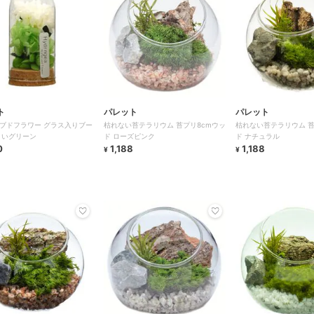
ト
パレット
パレット
ブドフラワー グラス入りブー
枯れない苔テラリウム 苔プリ8cmウッ
枯れない苔テラリウム 苔
さいグリーン
ド ローズピンク
ド ナチュラル
0
1,188
1,188
¥
¥