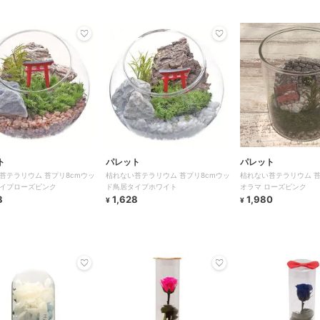
ト
パレット
パレット
苔テラリウム 苔プリ8cmウッ
枯れない苔テラリウム 苔プリ8cmウッ
枯れない苔テラリウム 苔
イプローズピンク
ド鳥居タイプホワイト
オラマ ローズピンク
8
1,628
1,980
¥
¥