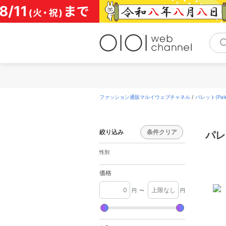
コ
ン
テ
ン
ツ
へ
ス
キ
ッ
プ
ファッション通販マルイウェブチャネル
/
パレット(Pale
絞り込み
条件クリア
パレッ
性別
価格
円
〜
円