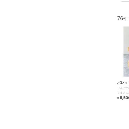
76
パレッ
りんご
くまさん
5,50
¥