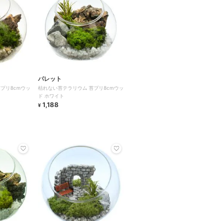
パレット
プリ8cmウッ
枯れない苔テラリウム 苔プリ8cmウッ
ド ホワイト
1,188
¥