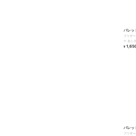
パレッ
プリザー
ケ あじ
1,65
¥
パレッ
プリザー