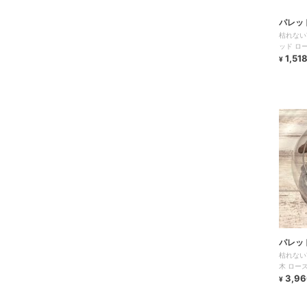
パレッ
枯れない
ッド ロ
1,51
¥
パレッ
枯れない
木 ロー
3,96
¥