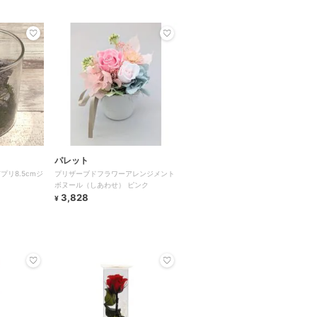
パレット
プリ8.5cmジ
プリザーブドフラワーアレンジメント
ボヌール（しあわせ） ピンク
3,828
¥