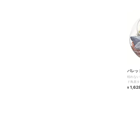
パレッ
枯れない
ド鳥居タ
1,62
¥