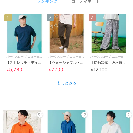
ランキング
コーディネート
1
2
3
パークスロープ ニューヨーカー
パークスロープ ニューヨーカー
パークスロープ ニューヨーカー
【ストレッチ・デイリー・テック感】テックTシャツ
【ウォッシャブル・軽量・ストレッチ・セットアップ可】エフォートレス
【接触冷感・吸水速乾・ウエストゴム】リーフプリントリラックスパンツ
5,280
7,700
12,100
￥
￥
￥
もっとみる