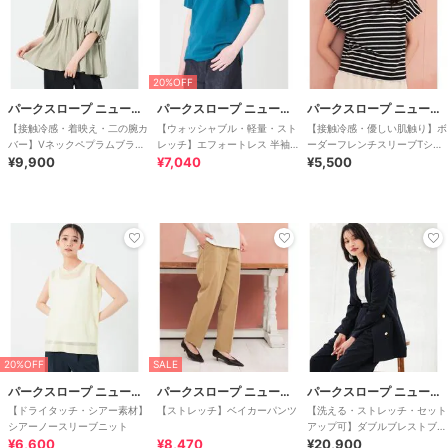
20%OFF
パークスロープ ニューヨーカー
パークスロープ ニューヨーカー
パークスロープ ニューヨーカー
【接触冷感・着映え・二の腕カ
【ウォッシャブル・軽量・スト
【接触冷感・優しい肌触り】ボ
バー】Vネックペプラムブラウ
レッチ】エフォートレス 半袖
ーダーフレンチスリーブTシャ
ス
¥9,900
ニットポロシ
¥7,040
ツ
¥5,500
20%OFF
SALE
パークスロープ ニューヨーカー
パークスロープ ニューヨーカー
パークスロープ ニューヨーカー
【ドライタッチ・シアー素材】
【ストレッチ】ベイカーパンツ
【洗える・ストレッチ・セット
シアーノースリーブニット
アップ可】ダブルブレストブレ
¥6,600
¥8,470
ザー
¥20,900