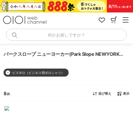
コ
ン
テ
ン
ツ
へ
何かお探しですか？
ス
キ
ッ
パークスロープ ニューヨーカー(Park Slope NEWYORKER) ビズポロ（ビジネス用ポロシャツ）
プ
ビズポロ（ビジネス用ポロシャツ）
8
並び替え
表示