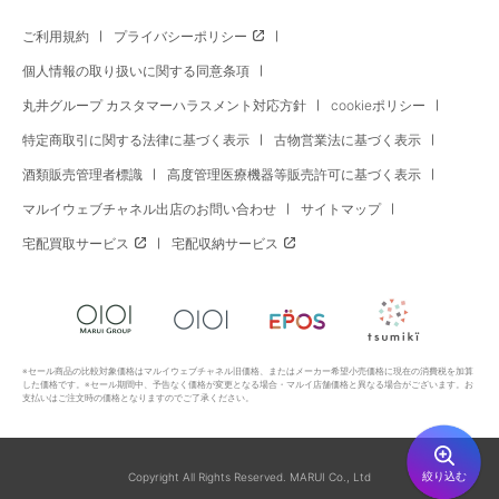
ご利用規約
プライバシーポリシー
個人情報の取り扱いに関する同意条項
丸井グループ カスタマーハラスメント対応方針
cookieポリシー
特定商取引に関する法律に基づく表示
古物営業法に基づく表示
酒類販売管理者標識
高度管理医療機器等販売許可に基づく表示
マルイウェブチャネル出店のお問い合わせ
サイトマップ
宅配買取サービス
宅配収納サービス
※セール商品の比較対象価格はマルイウェブチャネル旧価格、またはメーカー希望小売価格に現在の消費税を加算
した価格です。※セール期間中、予告なく価格が変更となる場合・マルイ店舗価格と異なる場合がございます。お
支払いはご注文時の価格となりますのでご了承ください。
絞り込む
Copyright All Rights Reserved. MARUI Co., Ltd