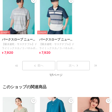
20%OFF
20%OFF
パークスロープ ニューヨ
パークスロープ ニューヨ
【吸水速乾・サステナブル】ド
【吸水速乾・サステナブル】ド
ーカー
ーカー
ライミックスカノコ パネルボ
ライミックスカノコ パネルボ
ーダーポロシ
7,920
ーダーポロシ
7,920
¥
¥
前へ
次へ
1/1ページ
このショップの関連商品