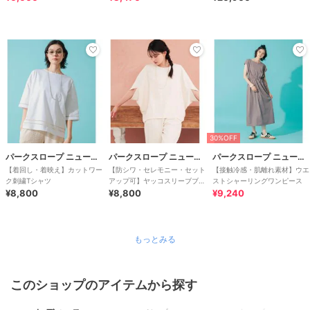
30%OFF
パークスロープ ニューヨーカー
パークスロープ ニューヨーカー
パークスロープ ニューヨーカー
【着回し・着映え】カットワー
【防シワ・セレモニー・セット
【接触冷感・肌離れ素材】ウエ
ク刺繍Tシャツ
アップ可】ヤッコスリーブブラ
ストシャーリングワンピース
¥8,800
ウス
¥8,800
¥9,240
もっとみる
このショップのアイテムから探す