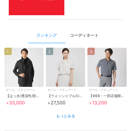
ランキング
コーディネート
1
2
3
ポール・スチュアート
ポール・スチュアート
ポール・スチュアート
【はっ水/透湿性/防風】M-65 3wayブルゾン
【ウォッシャブル/UV対策/吸水速乾/接触冷感】ハイスペックジョーゼット ブラウス
【WEB・一部店舗限定】ストライプサッカージャージーシャツ
33,000
27,500
13,200
￥
￥
￥
もっとみる