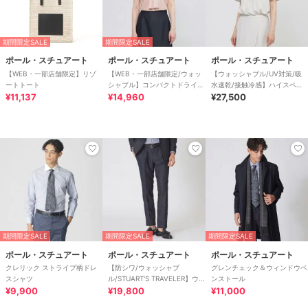
期間限定SALE
期間限定SALE
ポール・スチュアート
ポール・スチュアート
ポール・スチュアート
【WEB・一部店舗限定】リゾ
【WEB・一部店舗限定/ウォッ
【ウォッシャブル/UV対策/吸
ートトート
シャブル】コンパクトドライジ
水速乾/接触冷感】ハイスペッ
¥11,137
ャージ プルオーバー
¥14,960
クジョーゼット ブラウス
¥27,500
期間限定SALE
期間限定SALE
期間限定SALE
ポール・スチュアート
ポール・スチュアート
ポール・スチュアート
クレリック ストライプ柄ドレ
【防シワ/ウォッシャブ
グレンチェック＆ウィンドウペ
スシャツ
ル/STUART'S TRAVELER】ウ
ンストール
¥9,900
ールブレンドカラミトラウザー
¥19,800
¥11,000
ズ