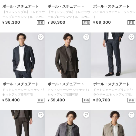
ポール・スチュアート
ポール・スチュアート
ポール・スチュアート
【ウォッシャブル】トレビラウ
【ウォッシャブル】トレビラウ
ハイスペックデニム ジャケッ
ールブロークンツイル スカー
ールブロークンツイル スカー
ト
ト
36,300
ト
36,300
69,300
新着
新着
新着
¥
¥
¥
ポール・スチュアート
ポール・スチュアート
ポール・スチュアート
ドットジャージー ジャケット/
ドットジャージー ジャケット/
ドットジャージープリント/ト
セットアップ着用可能
セットアップ着用可能
ラウザーズ/セットアップ着用
59,400
59,400
可能
29,700
新着
新着
新着
¥
¥
¥