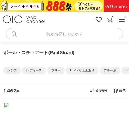
コ
ン
テ
ン
ツ
へ
何かお探しですか？
ス
キ
ッ
ポール・スチュアート(Paul Stuart)
プ
メンズ
レディース
フリー
LL･13号以上あり
ブルー系
6
1,462
並び替え
表示