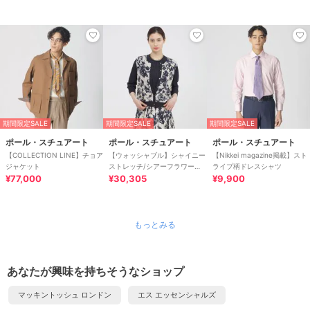
期間限定SALE
期間限定SALE
期間限定SALE
ポール・スチュアート
ポール・スチュアート
ポール・スチュアート
【COLLECTION LINE】チョア
【ウォッシャブル】シャイニー
【Nikkei magazine掲載】スト
ジャケット
ストレッチ/シアーフラワープ
ライプ柄ドレスシャツ
¥77,000
リント カーディガン
¥30,305
¥9,900
もっとみる
あなたが興味を持ちそうなショップ
マッキントッシュ ロンドン
エス エッセンシャルズ