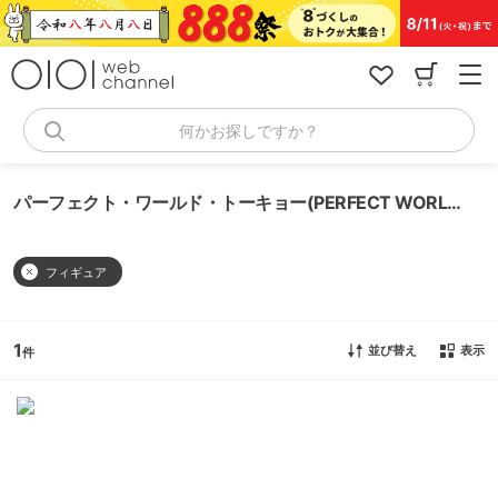
コ
ン
テ
ン
ツ
へ
何かお探しですか？
ス
キ
ッ
パーフェクト・ワールド・トーキョー(PERFECT WORLD TOKYO) フィギュア
プ
フィギュア
1
並び替え
表示