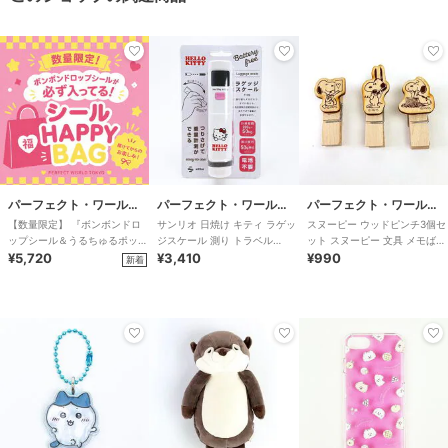
パーフェクト・ワールド・トーキョー
パーフェクト・ワールド・トーキョー
パーフェクト・ワールド・トーキョー
【数量限定】 『ボンボンドロ
サンリオ 日焼け キティ ラゲッ
スヌーピー ウッドピンチ3個セ
ップシール＆うるちゅるポップ
ジスケール 測り トラベル
ット スヌーピー 文具 メモばさ
シール絶対入ります！』
¥5,720
Sanrio
¥3,410
み インテリア オフィス
¥990
新着
HAPPY BAG