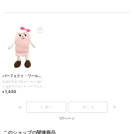
パーフェクト・ワール
おばけのオズ＆ルー ルー ぬい
ド・トーキョー
ぐるみマスコット パーフェク
トワールドトーキョー
1,430
¥
前へ
次へ
1/1ページ
このショップの関連商品