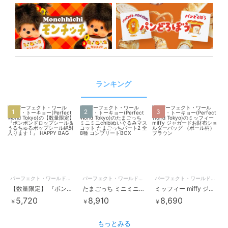
ランキング
1
2
3
パーフェクト・ワールド・トーキョー
パーフェクト・ワールド・トーキョー
パーフェクト・ワールド・トーキョー
【数量限定】 『ボンボンドロップシール＆うるちゅるポップシール絶対入ります！』 HAPPY BAG
たまごっち ミニミニchibiぬいぐるみマスコット たまごっちパート2 全8種 コンプリートBOX
ミッフィー miffy ジャガードお財布ショルダーバッグ （ボール柄） ブラウン
5,720
8,910
8,690
￥
￥
￥
もっとみる