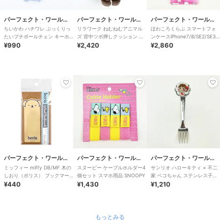
パーフェクト・ワールド・トーキョー
パーフェクト・ワールド・トーキョー
パーフェクト・ワールド・トーキョー
ちいかわ ハチワレ ぷっくりっ
リラワーク ねむねむアニマル
ほわころくらぶ スマートフォ
たいプチボールチェン キーホ
ズ 背中ツボ押しクッション く
ンケースiPhone7/8/SE2/SE3
ルダー
¥990
るり マッサージ ぬいぐるみ ク
¥2,420
フルーツ スマホ カバー
¥2,860
ッション
パーフェクト・ワールド・トーキョー
パーフェクト・ワールド・トーキョー
パーフェクト・ワールド・トーキョー
ミッフィー miffy DB/MF 木の
スヌーピー ケーブルホルダー4
サンリオ ハローキティ × 不二
しおり（ボリス） ブックマー
個セット スマホ用品 SNOOPY
家 ペコちゃん ステンレス子供
ク
¥440
¥1,430
フォーク(ダイカット) カトラリ
¥1,210
ー
もっとみる