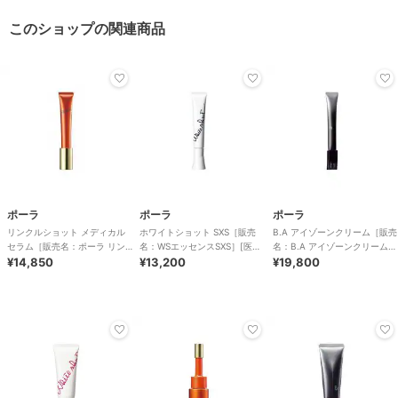
このショップの関連商品
ポーラ
ポーラ
ポーラ
リンクルショット メディカル
ホワイトショット SXS［販売
B.A アイゾーンクリーム［販売
セラム［販売名：ポーラ リン
名：WSエッセンスSXS］[医薬
名：B.A アイゾーンクリーム
クルショット
¥14,850
部外品]
¥13,200
N］
¥19,800