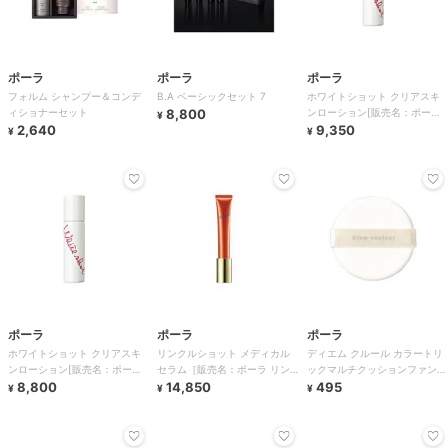
ポーラ
ポーラ
ポーラ
フォルム シャンプー＆コンデ
B.A ベーシックセット 7
ホワイトショット クリアスキ
ィショナーセット
8,800
ンローション[販売名：ポーラ
¥
2,640
WSクリアスキ
9,350
¥
¥
ポーラ
ポーラ
ポーラ
ホワイトショット クリアスキ
リンクルショット メディカル
ディエム クルール カラートリ
ンローション[販売名：ポーラ
セラム［販売名：ポーラ リン
ックマルチクッションファンデ
WSクリアスキ
8,800
クルショット
14,850
ーション パ
495
¥
¥
¥