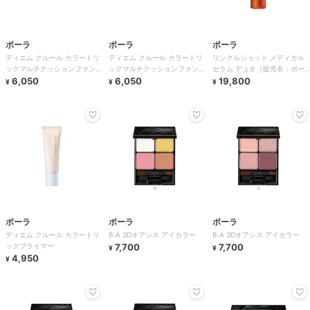
ポーラ
ポーラ
ポーラ
ディエム クルール カラートリ
ディエム クルール カラートリ
リンクルショット メディカル
ックマルチクッションファンデ
ックマルチクッションファンデ
セラム デュオ［販売名：ポー
ーション
6,050
ーション
6,050
ラ リンクルシ
19,800
¥
¥
¥
ポーラ
ポーラ
ポーラ
ディエム クルール カラートリ
B.A 3Dオアシス アイカラー
B.A 3Dオアシス アイカラー
ックプライマー
7,700
7,700
¥
¥
4,950
¥