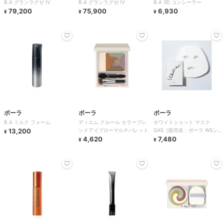
B.A グランラグゼ IV
B.A グランラグゼ IV
B.A 3D コンシーラー
79,200
75,900
6,930
¥
¥
¥
ポーラ
ポーラ
ポーラ
B.A ミルク フォーム
ディエム クルール カラーブレ
ホワイトショット マスク
13,200
ンドアイブローマルチパレット
QXS［販売名：ポーラ WSシー
¥
4,620
トマスクQXS］［医薬
7,480
¥
¥