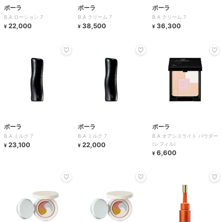
ポーラ
ポーラ
ポーラ
B.A ローション 7
B.A クリーム 7
B.A クリーム 7
22,000
38,500
36,300
¥
¥
¥
ポーラ
ポーラ
ポーラ
B.A ミルク 7
B.A ミルク 7
B.A オアシスライト パウダー
23,100
22,000
(レフィル)
¥
¥
6,600
¥