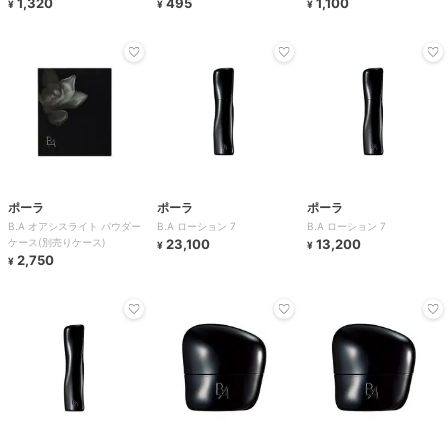
ーション ケ
1,320
495
ダー
1,100
¥
¥
¥
ポーラ
ポーラ
ポーラ
B.A オアシスライト パウダー
B.A ローション 7
B.A ローション 7
ケース(別売りケース)
23,100
13,200
¥
¥
2,750
¥