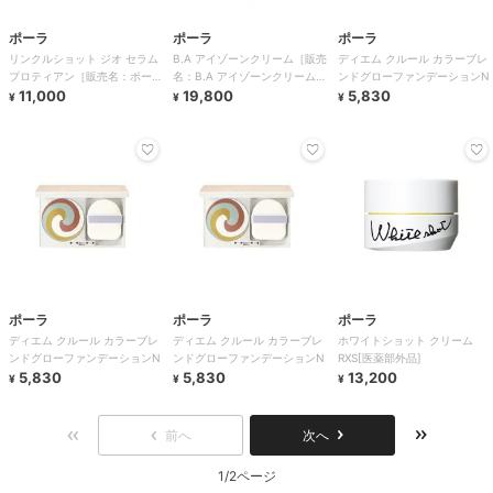
ポーラ
ポーラ
ポーラ
リンクルショット ジオ セラム
B.A アイゾーンクリーム［販売
ディエム クルール カラーブレ
プロティアン［販売名：ポーラ
名：B.A アイゾーンクリーム
ンドグローファンデーションN
WRS セラム N
11,000
N］
19,800
5,830
¥
¥
¥
ポーラ
ポーラ
ポーラ
ディエム クルール カラーブレ
ディエム クルール カラーブレ
ホワイトショット クリーム
ンドグローファンデーションN
ンドグローファンデーションN
RXS[医薬部外品]
5,830
5,830
13,200
¥
¥
¥
前へ
次へ
1/2ページ