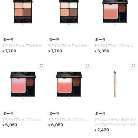
ポーラ
ポーラ
ポーラ
B.A 3Dオアシス アイカラー
B.A 3Dオアシス アイカラー
B.A 3Dオアシス ブラッシュ
7,700
7,700
6,050
¥
¥
¥
ポーラ
ポーラ
ポーラ
B.A 3Dオアシス ブラッシュ
B.A 3Dオアシス ブラッシュ
ディエム クルール カラーブレ
6,050
6,050
ンドアイブローペンシル リフ
¥
¥
ィル
2,420
¥