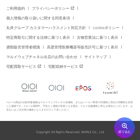
ご利用規約
プライバシーポリシー
個人情報の取り扱いに関する同意条項
丸井グループ カスタマーハラスメント対応方針
cookieポリシー
特定商取引に関する法律に基づく表示
古物営業法に基づく表示
酒類販売管理者標識
高度管理医療機器等販売許可に基づく表示
マルイウェブチャネル出店のお問い合わせ
サイトマップ
宅配買取サービス
宅配収納サービス
※セール商品の比較対象価格はマルイウェブチャネル旧価格、またはメーカー希望小売価格に現在の消費税を加算
した価格です。※セール期間中、予告なく価格が変更となる場合・マルイ店舗価格と異なる場合がございます。お
支払いはご注文時の価格となりますのでご了承ください。
絞り込む
Copyright All Rights Reserved. MARUI Co., Ltd