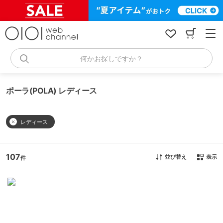
コ
ン
テ
ン
ツ
へ
何かお探しですか？
ス
キ
ッ
ポーラ(POLA) レディース
プ
レディース
107
並び替え
表示