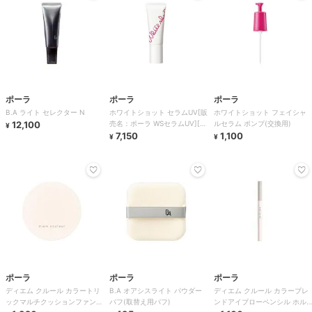
ポーラ
ポーラ
ポーラ
B.A ライト セレクター N
ホワイトショット セラムUV[販
ホワイトショット フェイシャ
12,100
売名：ポーラ WSセラムUV][医
ルセラム ポンプ(交換用)
¥
薬部外品]
7,150
1,100
¥
¥
ポーラ
ポーラ
ポーラ
ディエム クルール カラートリ
B.A オアシスライト パウダー
ディエム クルール カラーブレ
ックマルチクッションファンデ
パフ(取替え用パフ)
ンドアイブローペンシル ホル