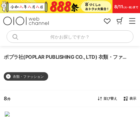
コ
ン
テ
ン
ツ
へ
何かお探しですか？
ス
キ
ッ
ポプラ社(POPLAR PUBLISHING CO., LTD) 衣類・ファッション
プ
衣類・ファッション
8
並び替え
表示