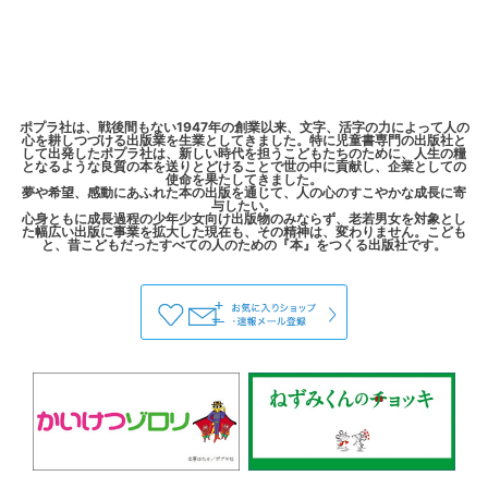
ポプラ社は、戦後間もない1947年の創業以来、文字、活字の力によって人の
心を耕しつづける出版業を生業としてきました。特に児童書専門の出版社と
して出発したポプラ社は、新しい時代を担うこどもたちのために、人生の糧
となるような良質の本を送りとどけることで世の中に貢献し、企業としての
使命を果たしてきました。
夢や希望、感動にあふれた本の出版を通じて、人の心のすこやかな成長に寄
与したい。
心身ともに成長過程の少年少女向け出版物のみならず、老若男女を対象とし
た幅広い出版に事業を拡大した現在も、その精神は、変わりません。こども