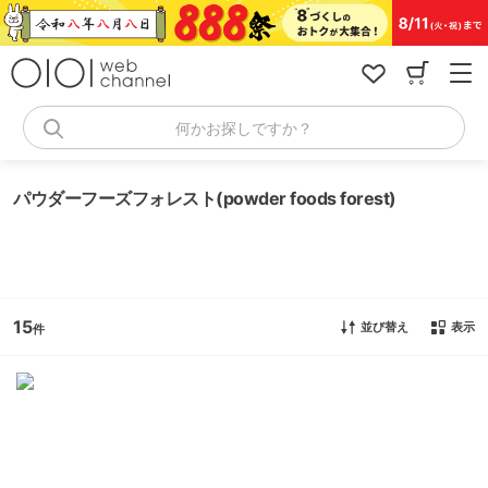
コ
ン
テ
ン
ツ
へ
何かお探しですか？
ス
キ
ッ
パウダーフーズフォレスト(powder foods forest)
プ
15
並び替え
表示