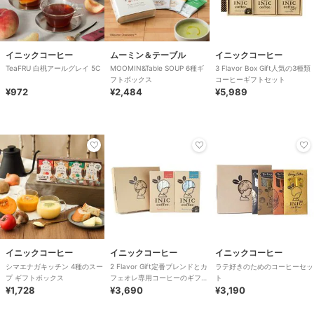
イニックコーヒー
ムーミン＆テーブル
イニックコーヒー
TeaFRU 白桃アールグレイ 5C
MOOMIN&Table SOUP 6種ギ
3 Flavor Box Gift人気の3種類
フトボックス
コーヒーギフトセット
¥972
¥2,484
¥5,989
イニックコーヒー
イニックコーヒー
イニックコーヒー
シマエナガキッチン 4種のスー
2 Flavor Gift定番ブレンドとカ
ラテ好きのためのコーヒーセッ
プ ギフトボックス
フェオレ専用コーヒーのギフト
ト
¥1,728
セット
¥3,690
¥3,190