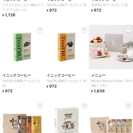
シマエナガキッチン 4種のスー
TeaFRU 白桃アールグレイ 5C
TeaFRU 苺アールグレイ 5C
プ ギフトボックス
972
972
¥
¥
1,728
¥
イニックコーヒー
イニックコーヒー
メニュー
TeaFRU 白葡萄アールグレイ
TeaFRU 蜜柑アールグレイ 5C
ME/NU Woman's Base ﾌﾟﾛﾃｲﾝ
5C
972
3種 ｷﾞﾌﾄｾｯﾄ
¥
972
1,836
¥
¥