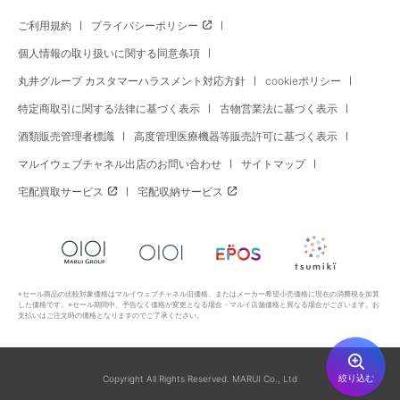
ご利用規約
プライバシーポリシー
個人情報の取り扱いに関する同意条項
丸井グループ カスタマーハラスメント対応方針
cookieポリシー
特定商取引に関する法律に基づく表示
古物営業法に基づく表示
酒類販売管理者標識
高度管理医療機器等販売許可に基づく表示
マルイウェブチャネル出店のお問い合わせ
サイトマップ
宅配買取サービス
宅配収納サービス
※セール商品の比較対象価格はマルイウェブチャネル旧価格、またはメーカー希望小売価格に現在の消費税を加算
した価格です。※セール期間中、予告なく価格が変更となる場合・マルイ店舗価格と異なる場合がございます。お
支払いはご注文時の価格となりますのでご了承ください。
絞り込む
Copyright All Rights Reserved. MARUI Co., Ltd