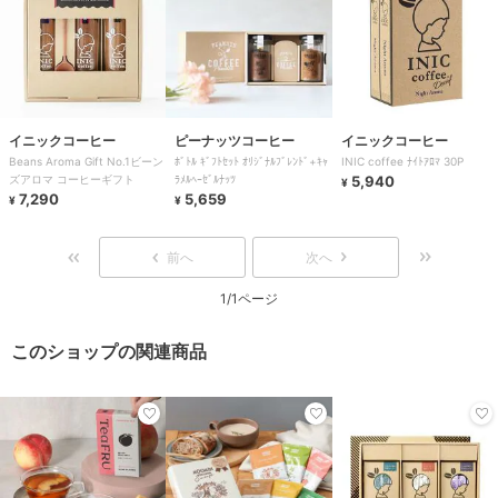
イニックコーヒー
ピーナッツコーヒー
イニックコーヒー
Beans Aroma Gift No.1ビーン
ﾎﾞﾄﾙ ｷﾞﾌﾄｾｯﾄ ｵﾘｼﾞﾅﾙﾌﾞﾚﾝﾄﾞ+ｷｬ
INIC coffee ﾅｲﾄｱﾛﾏ 30P
ズアロマ コーヒーギフト
ﾗﾒﾙﾍｰｾﾞﾙﾅｯﾂ
5,940
¥
7,290
5,659
¥
¥
前へ
次へ
1/1ページ
このショップの関連商品