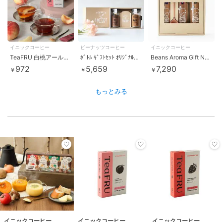
イニックコーヒー
ピーナッツコーヒー
イニックコーヒー
TeaFRU 白桃アールグレイ 5C
ﾎﾞﾄﾙ ｷﾞﾌﾄｾｯﾄ ｵﾘｼﾞﾅﾙﾌﾞﾚﾝﾄﾞ+ｷｬﾗﾒﾙﾍｰｾﾞﾙﾅｯﾂ
Beans Aroma Gift No.1ビーンズアロマ コーヒーギフト
972
5,659
7,290
￥
￥
￥
もっとみる
イニックコーヒー
イニックコーヒー
イニックコーヒー