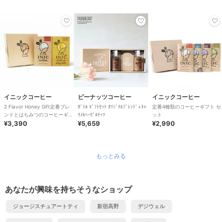
イニックコーヒー
ピーナッツコーヒー
イニックコーヒー
2 Flavor Honey Gift定番ブレ
ﾎﾞﾄﾙ ｷﾞﾌﾄｾｯﾄ ｵﾘｼﾞﾅﾙﾌﾞﾚﾝﾄﾞ+ｷｬ
定番4種類のコーヒーギフト セ
ンドとはちみつのコーヒーギフ
ﾗﾒﾙﾍｰｾﾞﾙﾅｯﾂ
ット
ト
¥3,390
¥5,659
¥2,990
もっとみる
あなたが興味を持ちそうなショップ
ジョージスチュアートティ
新宿高野
デジウェル