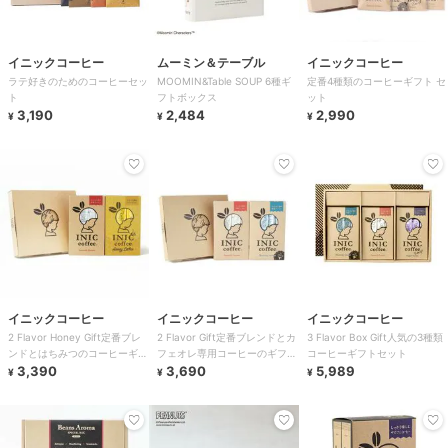
イニックコーヒー
ムーミン＆テーブル
イニックコーヒー
ラテ好きのためのコーヒーセッ
MOOMIN&Table SOUP 6種ギ
定番4種類のコーヒーギフト セ
ト
フトボックス
ット
3,190
2,484
2,990
¥
¥
¥
イニックコーヒー
イニックコーヒー
イニックコーヒー
2 Flavor Honey Gift定番ブレ
2 Flavor Gift定番ブレンドとカ
3 Flavor Box Gift人気の3種類
ンドとはちみつのコーヒーギフ
フェオレ専用コーヒーのギフト
コーヒーギフトセット
ト
3,390
セット
3,690
5,989
¥
¥
¥