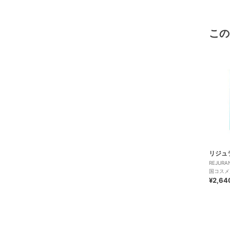
この
リジュ
REJUR
国コスメ
¥2,64