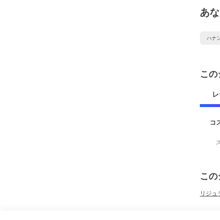
あな
ハナ
この
レ
コ
この
リジュラ