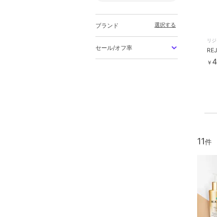
選択する
ブランド
リジ
セール/オフ率
4
￥
11