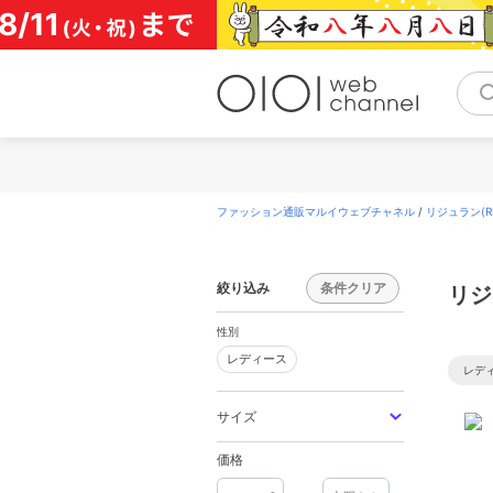
コ
ン
テ
ン
ツ
へ
ス
キ
ッ
プ
ファッション通販マルイウェブチャネル
/
リジュラン(RE
絞り込み
条件クリア
リジ
性別
レディース
レディース
レデ
サイズ
価格