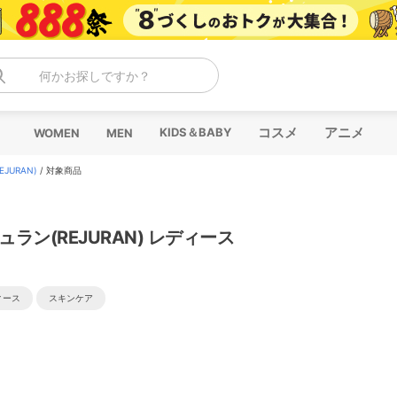
何かお探しですか？
コスメ
アニメ
KIDS＆BABY
WOMEN
MEN
JURAN)
/
対象商品
ュラン(REJURAN) レディース
ィース
スキンケア