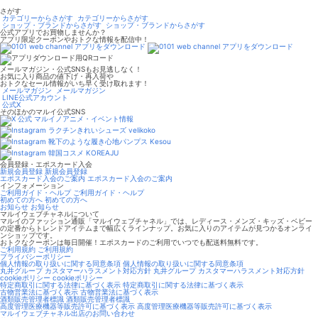
さがす
カテゴリーからさがす
カテゴリーからさがす
ショップ・ブランドからさがす
ショップ・ブランドからさがす
公式アプリでお買物しませんか？
アプリ限定クーポンやおトクな情報を配信中！
メールマガジン・公式SNSもお見逃しなく！
お気に入り商品の値下げ・再入荷や
おトクなセール情報がいち早く受け取れます！
メールマガジン
メールマガジン
LINE公式アカウント
公式X
そのほかのマルイ公式SNS
マルイノアニメ・イベント情報
ラクチンきれいシューズ velikoko
靴下のような履き心地パンプス Kesou
韓国コスメ KOREAJU
会員登録・エポスカード入会
新規会員登録
新規会員登録
エポスカード入会のご案内
エポスカード入会のご案内
インフォメーション
ご利用ガイド・ヘルプ
ご利用ガイド・ヘルプ
初めての方へ
初めての方へ
お知らせ
お知らせ
マルイウェブチャネルについて
マルイのファッション通販「マルイウェブチャネル」では、レディース・メンズ・キッズ・ベビー
の定番からトレンドアイテムまで幅広くラインナップ。お気に入りのアイテムが見つかるオンライ
ンショップです。
おトクなクーポンは毎日開催！エポスカードのご利用でいつでも配送料無料です。
ご利用規約
ご利用規約
プライバシーポリシー
個人情報の取り扱いに関する同意条項
個人情報の取り扱いに関する同意条項
丸井グループ カスタマーハラスメント対応方針
丸井グループ カスタマーハラスメント対応方針
cookieポリシー
cookieポリシー
特定商取引に関する法律に基づく表示
特定商取引に関する法律に基づく表示
古物営業法に基づく表示
古物営業法に基づく表示
酒類販売管理者標識
酒類販売管理者標識
高度管理医療機器等販売許可に基づく表示
高度管理医療機器等販売許可に基づく表示
マルイウェブチャネル出店のお問い合わせ