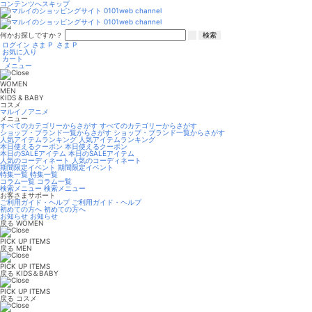
コンテンツへスキップ
何かお探しですか？
検索
ログイン
さま
P
さま
P
お気に入り
カート
メニュー
WOMEN
MEN
KIDS & BABY
コスメ
マルイノアニメ
メニュー
すべてのカテゴリーからさがす
すべてのカテゴリーからさがす
ショップ・ブランド一覧からさがす
ショップ・ブランド一覧からさがす
人気アイテムランキング
人気アイテムランキング
本日使えるクーポン
本日使えるクーポン
本日のSALEアイテム
本日のSALEアイテム
人気のコーディネート
人気のコーディネート
期間限定イベント
期間限定イベント
特集一覧
特集一覧
コラム一覧
コラム一覧
検索メニュー
検索メニュー
お客さまサポート
ご利用ガイド・ヘルプ
ご利用ガイド・ヘルプ
初めての方へ
初めての方へ
お知らせ
お知らせ
戻る
WOMEN
PICK UP ITEMS
戻る
MEN
PICK UP ITEMS
戻る
KIDS＆BABY
PICK UP ITEMS
戻る
コスメ