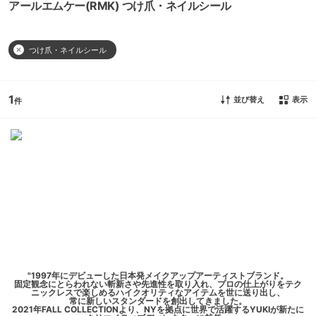
アールエムケー(RMK) つけ爪・ネイルシール
つけ爪・ネイルシール
1
並び替え
表示
"1997年にデビューした日本発メイクアップアーティストブランド。
固定観念にとらわれない斬新さや先進性を取り入れ、プロの仕上がりをテク
ニックレスで楽しめるハイクオリティなアイテムを世に送り出し、
常に新しいスタンダードを創出してきました。
2021年FALL COLLECTIONより、NYを拠点に世界で活躍するYUKIが新たに