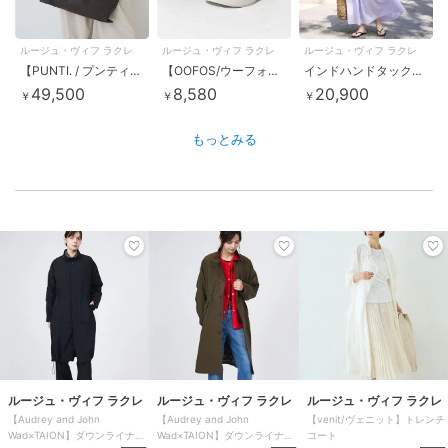
ルージュ・ヴィフ ラクレ
ルージュ・ヴィフ ラクレ
ルージュ・ヴィフ ラクレ
【PUNTI. / プンティ】3WAYレザークラッチバッグ/ショルダー付き/GR
【OOFOS/ウーフォス】O Original / リカバリーサンダル【WEB限
インドハンドタックノースリーブマキシワンピース
49,500
8,580
20,900
￥
￥
￥
もっとみる
ルージュ・ヴィフ ラクレ
ルージュ・ヴィフ ラクレ
ルージュ・ヴィフ ラクレ
【Audrey and John
【Audrey and John
【venit/ヴェニット】トレンチ
Wad×TAION】ダウンライナー
Wad×TAION】ダウンライナー
コート