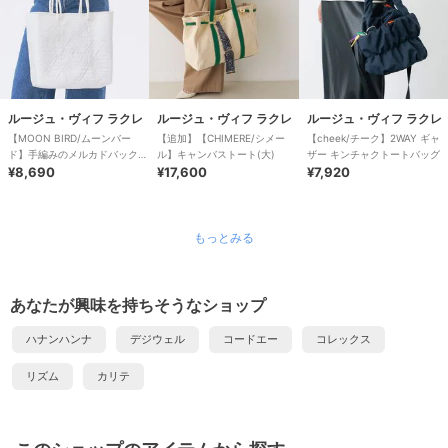
ルージュ・ヴィフ ラクレ
ルージュ・ヴィフ ラクレ
ルージュ・ヴィフ ラクレ
【MOON BIRD/ムーンバー
【追加】【CHIMERE/シメー
【cheek/チーク】2WAY ギャ
ド】手編みのメルカドバック
ル】キャンバストート(大)
ザー キンチャクトートバッグ
Ｌ/軽量/大容量/旅行
¥8,690
¥17,600
¥7,920
もっとみる
あなたが興味を持ちそうなショップ
ハナンハンナ
デジウェル
コードエー
コレックス
リズム
カリテ