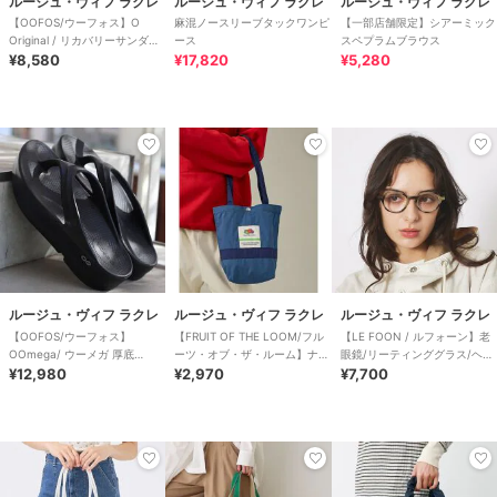
ルージュ・ヴィフ ラクレ
ルージュ・ヴィフ ラクレ
ルージュ・ヴィフ ラクレ
【OOFOS/ウーフォス】O
麻混ノースリーブタックワンピ
【一部店舗限定】シアーミック
Original / リカバリーサンダル
ース
スペプラムブラウス
【WEB限
¥8,580
¥17,820
¥5,280
ルージュ・ヴィフ ラクレ
ルージュ・ヴィフ ラクレ
ルージュ・ヴィフ ラクレ
【OOFOS/ウーフォス】
【FRUIT OF THE LOOM/フル
【LE FOON / ルフォーン】老
OOmega/ ウーメガ 厚底
ーツ・オブ・ザ・ルーム】ナイ
眼鏡/リーティンググラス/ヘキ
【WEB限定】
¥12,980
ロントート
¥2,970
サゴン/迷彩/
¥7,700