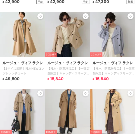
付きスタンド
42,900
付きスタンド
42,900
47,300
予約
予約
新着
¥
¥
¥
20%OFF
20%OFF
ルージュ・ヴィフ ラクレ
ルージュ・ヴィフ ラクレ
ルージュ・ヴィフ ラクレ
【2サイズ展開】撥水NEWロン
【撥水・防花粉加工】【一部店
【撥水・防花粉加工】【一部店
グトレンチコート
舗限定】キャンディスリーブシ
舗限定】キャンディスリーブシ
49,500
ョートトレンチコート
15,840
ョートトレンチコート
15,840
¥
¥
¥
10%OFF
10%OFF
10%OFF