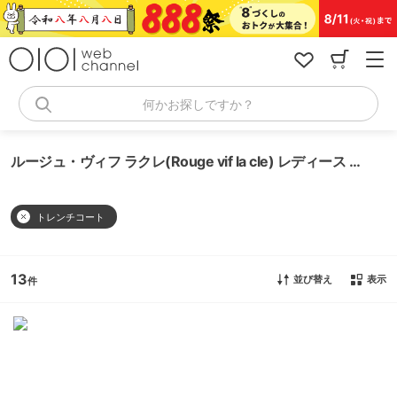
コ
ン
テ
ン
ツ
へ
何かお探しですか？
ス
キ
ッ
ルージュ・ヴィフ ラクレ(Rouge vif la cle) レディース トレンチコート
プ
トレンチコート
13
並び替え
表示