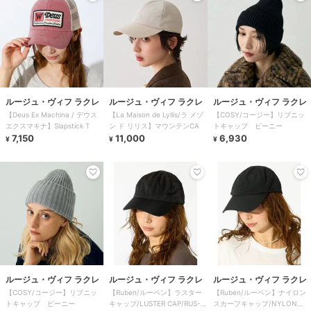
ルージュ・ヴィフ ラクレ
ルージュ・ヴィフ ラクレ
ルージュ・ヴィフ ラクレ
【Deus Ex Machina / デウス
【La Maison de Lyllis/ラ メゾ
【COSY/コージー】リブニッ
エクスマキナ】Slapstick T
ン ド リリス】マウンテンCA
トキャップ ビーニー
7,150
11,000
6,930
¥
¥
¥
ルージュ・ヴィフ ラクレ
ルージュ・ヴィフ ラクレ
ルージュ・ヴィフ ラクレ
【COSY/コージー】リブニッ
【Ruben/ルーベン】ラスター
【Ruben/ルーベン】ナイロン
トキャップ ビーニー
キャップ/LUSTER CAP/RUS-
スカーフキャップ/NYLON