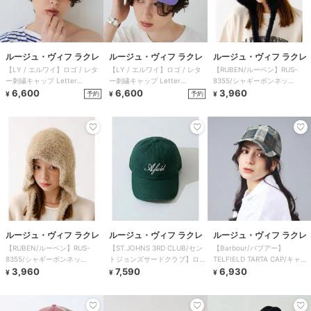
ルージュ・ヴィフ ラクレ
ルージュ・ヴィフ ラクレ
ルージュ・ヴィフ ラクレ
【LY / エルワイ】ロゴ / レタ
【LY / エルワイ】ロゴ / レタ
【RUBEN/ルーベン】RUS-
ー刺繍キャップ Letter
ー刺繍キャップ Letter
8355/シャギーボンネッ
cap【予約】
6,600
cap【予約】
6,600
ト/SHAGGY BO
3,960
予約
予約
¥
¥
¥
ルージュ・ヴィフ ラクレ
ルージュ・ヴィフ ラクレ
ルージュ・ヴィフ ラクレ
【RUBEN/ルーベン】RUS-
【ST.JOHNS 3RD CLUB/セン
【Barbour/バブアー】
8355/シャギーボンネッ
トジョンズサードクラブ】ロゴ
TELFIELD TARTA CAP/キャッ
ト/SHAGGY BO
3,960
キャップ
7,590
プ/帽子
6,930
¥
¥
¥