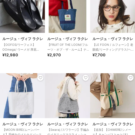
ルージュ・ヴィフ ラクレ
ルージュ・ヴィフ ラクレ
ルージュ・ヴィフ ラクレ
【OOFOS/ウーフォス】
【FRUIT OF THE LOOM/フル
【LE FOON / ルフォーン】老
OOmega/ ウーメガ 厚底
ーツ・オブ・ザ・ルーム】ナイ
眼鏡/リーティンググラス/ヘキ
【WEB限定】
¥12,980
ロントート
¥2,970
サゴン/迷彩/
¥7,700
ルージュ・ヴィフ ラクレ
ルージュ・ヴィフ ラクレ
ルージュ・ヴィフ ラクレ
【MOON BIRD/ムーンバー
【Swaraj /スワラージ】手編み
【追加】【CHIMERE/シメー
ド】手編みのメルカドバック
のメタリックマクラメ・ショル
ル】キャンバストート(大)