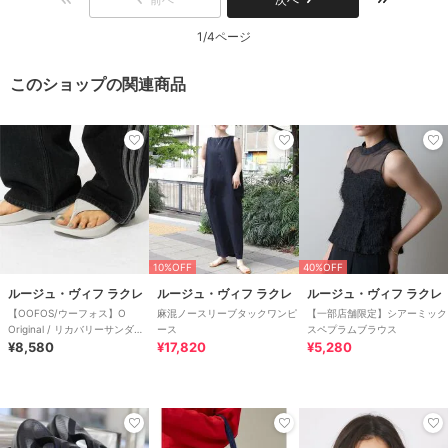
1/4ページ
このショップの関連商品
10%OFF
40%OFF
ルージュ・ヴィフ ラクレ
ルージュ・ヴィフ ラクレ
ルージュ・ヴィフ ラクレ
【OOFOS/ウーフォス】O
麻混ノースリーブタックワンピ
【一部店舗限定】シアーミック
Original / リカバリーサンダル
ース
スペプラムブラウス
【WEB限
¥8,580
¥17,820
¥5,280