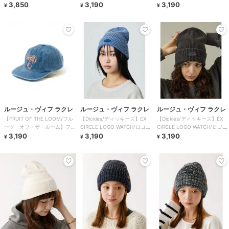
SESAME
3,850
ーツモチー
3,190
ーツモチー
3,190
¥
¥
¥
ルージュ・ヴィフ ラクレ
ルージュ・ヴィフ ラクレ
ルージュ・ヴィフ ラクレ
【FRUIT OF THE LOOM/フル
【Dickies/ディッキーズ】EX
【Dickies/ディッキーズ】EX
ーツ・オブ・ザ・ルーム】フル
CIRCLE LOGO WATCH/ロゴニ
CIRCLE LOGO WATCH/ロゴニ
ーツモチー
3,190
3,190
3,190
¥
¥
¥