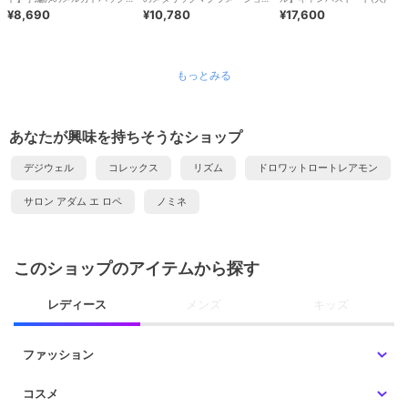
Ｌ/軽量/大容量/旅行
¥8,690
ダーバッグ/キラ
¥10,780
¥17,600
もっとみる
あなたが興味を持ちそうなショップ
デジウェル
コレックス
リズム
ドロワットロートレアモン
サロン アダム エ ロペ
ノミネ
このショップのアイテムから探す
レディース
メンズ
キッズ
ファッション
コスメ