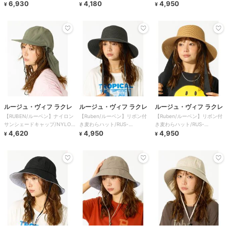
6,930
8382
4,180
CARF CAP/
4,950
¥
¥
¥
ルージュ・ヴィフ ラクレ
ルージュ・ヴィフ ラクレ
ルージュ・ヴィフ ラクレ
【RUBEN/ルーベン】ナイロン
【Ruben/ルーベン】リボン付
【Ruben/ルーベン】リボン付
サンシェードキャップ/NYLON
き麦わらハット/RUS-
き麦わらハット/RUS-
SHADE C
4,620
8309【WEB限定】
4,950
8309【WEB限定】
4,950
¥
¥
¥