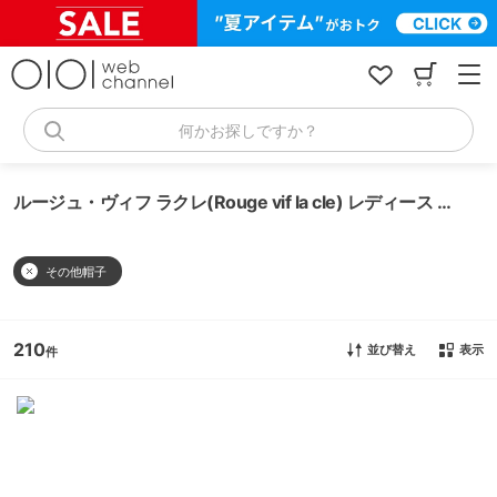
コ
ン
テ
ン
ツ
へ
何かお探しですか？
ス
キ
ッ
ルージュ・ヴィフ ラクレ(Rouge vif la cle) レディース その他帽子
プ
その他帽子
210
並び替え
表示