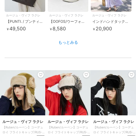
ルージュ・ヴィフ ラクレ
ルージュ・ヴィフ ラクレ
ルージュ・ヴィフ ラクレ
【PUNTI. / プンティ】3WAYレザークラッチバッグ/ショルダー付き/GR
【OOFOS/ウーフォス】O Original / リカバリーサンダル【WEB限
インドハンドタックノースリーブマキシワンピース
49,500
8,580
20,900
￥
￥
￥
もっとみる
ルージュ・ヴィフ ラクレ
ルージュ・ヴィフ ラクレ
ルージュ・ヴィフ ラクレ
【Ruben/ルーベン】コーデュ
【Ruben/ルーベン】コーデュ
【Ruben/ルーベン】コーデュ
ロイ フライトキャップ/RUS-
ロイ フライトキャップ/RUS-
ロイ フライトキャップ/RUS-