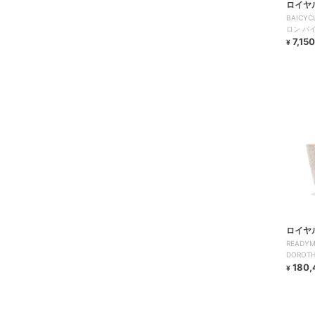
ロイヤ
BAICYC
ロン バイ
BAG
7,150
¥
ロイヤ
READ
DOROTH
180,
¥