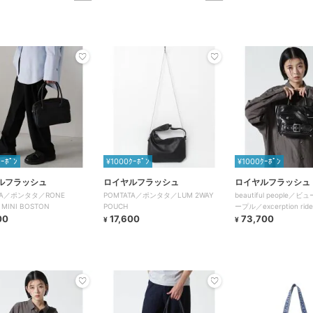
ｸｰﾎﾟﾝ
¥1000ｸｰﾎﾟﾝ
¥1000ｸｰﾎﾟﾝ
ルフラッシュ
ロイヤルフラッシュ
ロイヤルフラッシュ
TA／ポンタタ／RONE
POMTATA／ポンタタ／LUM 2WAY
beautiful people
 MINI BOSTON
POUCH
ープル／excerption rider
00
17,600
73,700
¥
¥