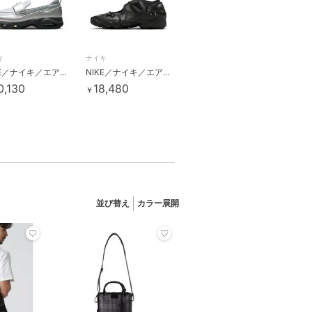
キ
ナイキ
NIKE／ナイキ／エア マックス フェノメナ／IV4690
NIKE／ナイキ／エア リフト “Florette”／ IV5682-001
0,130
18,480
￥
並び替え
カラー展開