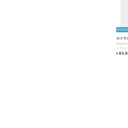
¥1000
ロイヤ
beauti
ープル／exc
83,
¥