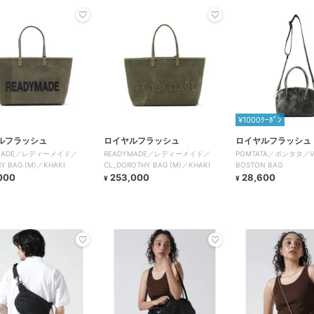
¥1000ｸｰﾎﾟﾝ
ルフラッシュ
ロイヤルフラッシュ
ロイヤルフラッシュ
YMADE／レディーメイド／
READYMADE／レディーメイド／
POMTATA／ポンタタ／VN
Y BAG (M)／KHAKI
CL_DOROTHY BAG (M)／KHAKI
BOSTON BAG
000
253,000
28,600
¥
¥