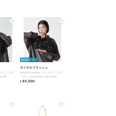
¥1000ｸｰﾎﾟﾝ
ロイヤルフラッシュ
／ビューティフルピ
beautiful people／ビューティフルピ
s kid
ープル／excerption riders bos
93,500
¥