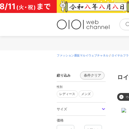
コ
ン
テ
ン
ツ
へ
ス
キ
ッ
プ
ファッション通販マルイウェブチャネル
/
ロイヤルフラッシ
絞り込み
条件クリア
ロイ
性別
レディース
メンズ
レディース
メンズ
そ
サイズ
価格