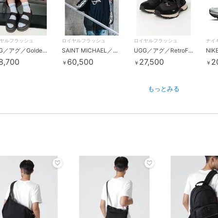
ヤルフラッシュ
ロイヤルフラッシュ
ロイヤルフラッシュ
ナイ
UGG／アグ／GoldenGlow Embossed／ゴールデングロウ エンボスト
SAINT MICHAEL／セントマイケル／NYLON PULLOVER／SAINT／BLACK
UGG／アグ／RetroFi Low Ballet Sneaker／レトロファイローバレエスニーカー
8,700
60,500
27,500
2
￥
￥
￥
もっとみる