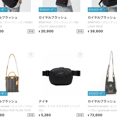
ｸｰﾎﾟﾝ
¥1000ｸｰﾎﾟﾝ
¥1000ｸｰﾎﾟﾝ
ルフラッシュ
ロイヤルフラッシュ
ロイヤルフラッシュ
ING／ブリーフィング／HOBO
BRIEFING／ブリーフィング／CM
BRIEFING／ブリーフィ
DE
UTILITY SHOULDER S
LIGHT PACK
00
20,900
39,600
新着
新着
¥
¥
ｸｰﾎﾟﾝ
¥1000ｸｰﾎﾟﾝ
ルフラッシュ
ナイキ
ロイヤルフラッシュ
ful people／ビューティフルピ
NIKE／ナイキ クロスボディバッグ
beautiful people
BLE POP PLAID TOTE
(2L)
ープル／gratitude marke
900
5,280
72,600
新着
新着
¥
¥