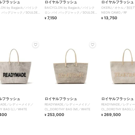
ルフラッシュ
ロイヤルフラッシュ
ロイヤルフラッシュ
LON by Bagjack／バイシク
BAICYCLON by Bagjack／バイシク
OKERU／オケル／別注TYP
 バッグジャック／SOULDER
ロン バイ バッグジャック／SOULDER
NEON CAMO／RF
BAG
7,150
13,750
¥
¥
ルフラッシュ
ロイヤルフラッシュ
ロイヤルフラッシュ
YMADE／レディーメイド／
READYMADE／レディーメイド／
READYMADE／レディ
Y BAG (L)／WHITE
CL_DOROTHY BAG (M)／WHITE
CL_DOROTHY BAG(L)
400
253,000
269,500
¥
¥