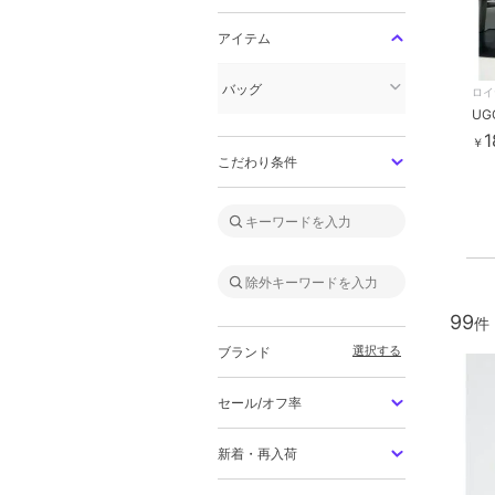
アイテム
バッグ
ロイ
1
￥
こだわり条件
99
選択する
ブランド
セール/オフ率
新着・再入荷