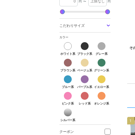
円
〜
円
こだわりサイズ
カラー
ホワイト系
ブラック系
グレー系
ホワイト系
ブラック系
グレー系
ブラウン系
ベージュ系
グリーン系
ブラウン系
ベージュ系
グリーン系
ブルー系
パープル系
イエロー系
ブルー系
パープル系
イエロー系
ピンク系
レッド系
オレンジ系
ピンク系
レッド系
オレンジ系
シルバー系
シルバー系
1
クーポン