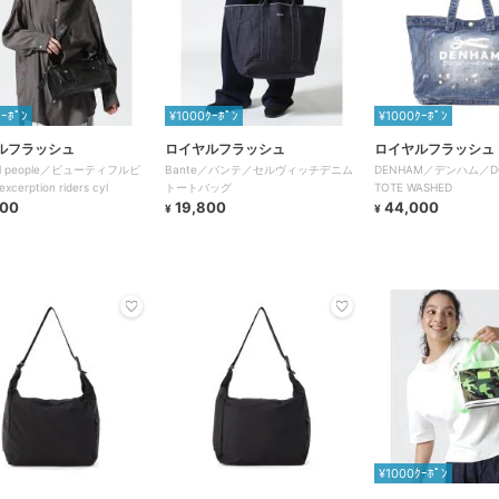
ｸｰﾎﾟﾝ
¥1000ｸｰﾎﾟﾝ
¥1000ｸｰﾎﾟﾝ
ルフラッシュ
ロイヤルフラッシュ
ロイヤルフラッシュ
ful people／ビューティフルピ
Bante／バンテ／セルヴィッチデニム
DENHAM／デンハム／D0
erption riders cyl
トートバッグ
TOTE WASHED
600
19,800
44,000
¥
¥
¥1000ｸｰﾎﾟﾝ