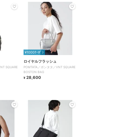
¥1000ｸｰﾎﾟﾝ
ロイヤルフラッシュ
T SQUARE
POMTATA／ポンタタ／VNT SQUARE
BOSTON BAG
28,600
¥