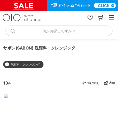
コ
ン
テ
ン
ツ
へ
何かお探しですか？
ス
キ
ッ
サボン(SABON) 洗顔料・クレンジング
プ
洗顔料・クレンジング
13
並び替え
表示