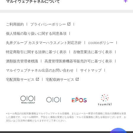
マルイウェブチャネルについて
ご利用規約
プライバシーポリシー
個人情報の取り扱いに関する同意条項
丸井グループ カスタマーハラスメント対応方針
cookieポリシー
特定商取引に関する法律に基づく表示
古物営業法に基づく表示
酒類販売管理者標識
高度管理医療機器等販売許可に基づく表示
マルイウェブチャネル出店のお問い合わせ
サイトマップ
宅配買取サービス
宅配収納サービス
※セール商品の比較対象価格はマルイウェブチャネル旧価格、またはメーカー希望小売価格に現在の消費税を加算
した価格です。※セール期間中、予告なく価格が変更となる場合・マルイ店舗価格と異なる場合がございます。お
支払いはご注文時の価格となりますのでご了承ください。