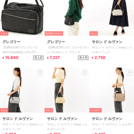
SALE
期間限定SALE
SALE
グレゴリー
グレゴリー
サロン ド ルヴァン
【GREGORY/グレゴリー】
【GREGORY/グレゴリー】ポッ
サロン ド ルヴァン 2wayショ
SAC'S BAR別注 UTILITY
シブルポケット ブラック
ルダーバッグ
SHOULDER L
15,840
7,227
2,750
再入荷
再入荷
¥
¥
¥
SALE
SALE
50%OFF
サロン ド ルヴァン
サロン ド ルヴァン
サロン ド ルヴァン
サロン ド ルヴァン 2wayショ
サロン ド ルヴァン 2wayショ
サロン ド ルヴァン ショルダー
ルダーバッグ
ルダーバッグ
バッグ