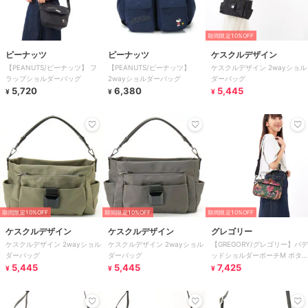
期間限定10%OFF
ピーナッツ
ピーナッツ
ケスクルデザイン
【PEANUTS/ピーナッツ】 フ
【PEANUTS/ピーナッツ】
ケスクルデザイン 2wayショル
ラップショルダーバッグ
2wayショルダーバッグ
ダーバッグ
5,720
6,380
5,445
¥
¥
¥
期間限定10%OFF
期間限定10%OFF
期間限定10%OFF
ケスクルデザイン
ケスクルデザイン
グレゴリー
ケスクルデザイン 2wayショル
ケスクルデザイン 2wayショル
【GREGORY/グレゴリー】パデ
ダーバッグ
ダーバッグ
ッドショルダーポーチM ボタ
5,445
5,445
ニカルタペストリー
7,425
¥
¥
¥