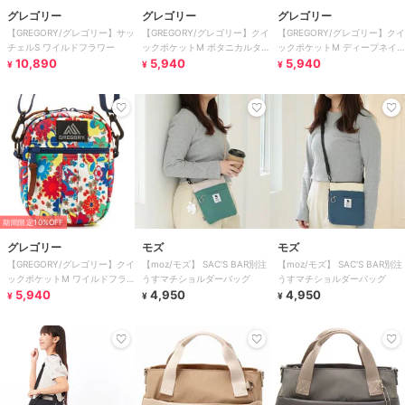
グレゴリー
グレゴリー
グレゴリー
【GREGORY/グレゴリー】サッ
【GREGORY/グレゴリー】クイ
【GREGORY/グレゴリー】クイ
チェルS ワイルドフラワー
ックポケットM ボタニカルタ
ックポケットM ディープネイ
10,890
ペストリー
5,940
ビーXピンク
5,940
¥
¥
¥
期間限定10%OFF
グレゴリー
モズ
モズ
【GREGORY/グレゴリー】クイ
【moz/モズ】 SAC'S BAR別注
【moz/モズ】 SAC'S BAR別注
ックポケットM ワイルドフラ
うすマチショルダーバッグ
うすマチショルダーバッグ
ワー
5,940
4,950
4,950
¥
¥
¥