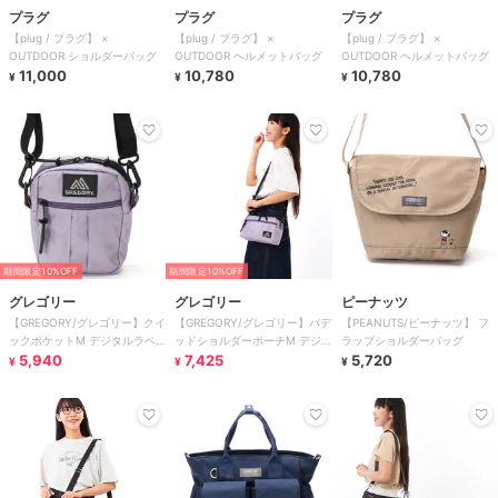
プラグ
プラグ
プラグ
【plug / プラグ】 ×
【plug / プラグ】 ×
【plug / プラグ】 ×
OUTDOOR ショルダーバッグ
OUTDOOR ヘルメットバッグ
OUTDOOR ヘルメットバッグ
11,000
10,780
10,780
¥
¥
¥
期間限定10%OFF
期間限定10%OFF
グレゴリー
グレゴリー
ピーナッツ
【GREGORY/グレゴリー】クイ
【GREGORY/グレゴリー】パデ
【PEANUTS/ピーナッツ】 フ
ックポケットM デジタルラベ
ッドショルダーポーチM デジ
ラップショルダーバッグ
ンダー
5,940
タルラベンダー
7,425
5,720
¥
¥
¥