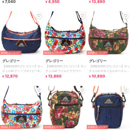
7,040
ー
4,950
リー
13,860
¥
¥
¥
期間限定10%OFF
期間限定10%OFF
期間限定10%OFF
グレゴリー
グレゴリー
グレゴリー
【GREGORY/グレゴリー】サッ
【GREGORY/グレゴリー】サッ
【GREGORY/グレゴリー】サッ
チェルM ディープネイビーXピ
チェルM ワイルドフラワー
チェルS ボタニカルタペストリ
ンク
12,870
13,860
ー
10,890
¥
¥
¥
期間限定10%OFF
期間限定10%OFF
期間限定10%OFF