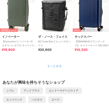
期間限定SALE
SALE
イノベーター
ザ・ノース・フェイス
サックスバー
【innovator/イノベーター】
BC Fuse Box 2 ヒューズボッ
【GRANMAX/グランマック
エキスパンダブル キャリーケ
クス
ス】 キャリーケース 54L(64L)
ース 38L(43L)
¥19,800
¥20,900
¥14,300
もっとみる
あなたが興味を持ちそうなショップ
シフレ
アンドプラス
エンドーラゲージストア
エッジリンク
ハピタス
エース