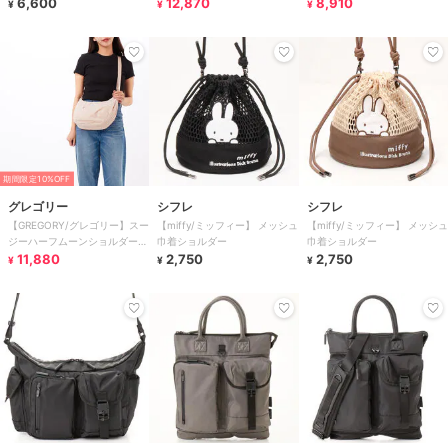
6,600
12,870
エボニーブラック
8,910
¥
¥
¥
期間限定10%OFF
グレゴリー
シフレ
シフレ
【GREGORY/グレゴリー】スー
【miffy/ミッフィー】 メッシュ
【miffy/ミッフィー】 メッシュ
ジーハーフムーンショルダーM
巾着ショルダー
巾着ショルダー
クリームブリュレ
11,880
2,750
2,750
¥
¥
¥