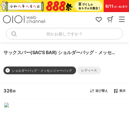
コ
ン
テ
ン
ツ
へ
何かお探しですか？
ス
キ
ッ
サックスバー(SAC'S BAR) ショルダーバッグ・メッセンジャーバッグ
プ
レディース
ショルダーバッグ・メッセンジャーバッグ
326
並び替え
表示