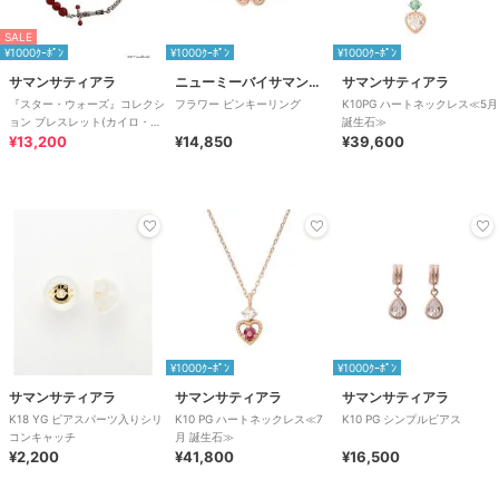
SALE
¥1000ｸｰﾎﾟﾝ
¥1000ｸｰﾎﾟﾝ
¥1000ｸｰﾎﾟﾝ
サマンサティアラ
ニューミーバイサマンサタバサ
サマンサティアラ
『スター・ウォーズ』コレクシ
フラワー ピンキーリング
K10PG ハートネックレス≪5月
ョン ブレスレット(カイロ・レ
誕生石≫
ン）(メンズ
¥13,200
¥14,850
¥39,600
¥1000ｸｰﾎﾟﾝ
¥1000ｸｰﾎﾟﾝ
サマンサティアラ
サマンサティアラ
サマンサティアラ
K18 YG ピアスパーツ入りシリ
K10 PG ハートネックレス≪7
K10 PG シンプルピアス
コンキャッチ
月 誕生石≫
¥2,200
¥41,800
¥16,500