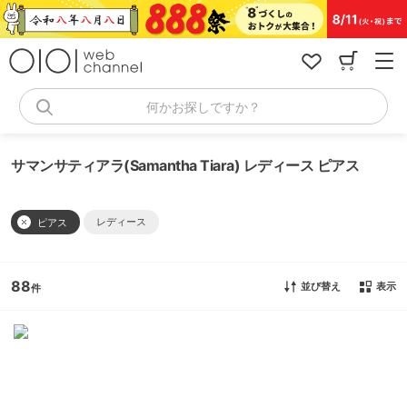
コ
ン
テ
ン
ツ
へ
何かお探しですか？
ス
キ
ッ
サマンサティアラ(Samantha Tiara) レディース ピアス
プ
レディース
ピアス
88
並び替え
表示