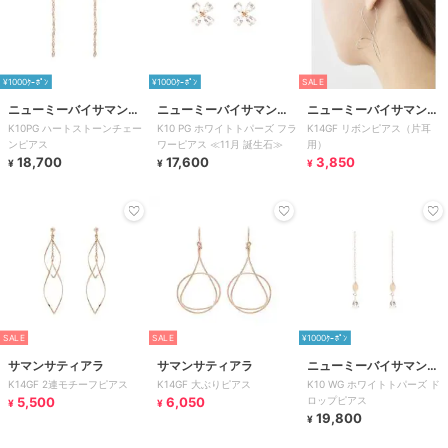
¥1000ｸｰﾎﾟﾝ
¥1000ｸｰﾎﾟﾝ
SALE
ニューミーバイサマンサ
ニューミーバイサマンサ
ニューミーバイサマンサ
K10PG ハートストーンチェー
K10 PG ホワイトトパーズ フラ
K14GF リボンピアス（片耳
タバサ
タバサ
タバサ
ンピアス
ワーピアス ≪11月 誕生石≫
用）
18,700
17,600
3,850
¥
¥
¥
SALE
SALE
¥1000ｸｰﾎﾟﾝ
サマンサティアラ
サマンサティアラ
ニューミーバイサマンサ
K14GF 2連モチーフピアス
K14GF 大ぶりピアス
K10 WG ホワイトトパーズ ド
タバサ
5,500
6,050
ロップピアス
¥
¥
19,800
¥