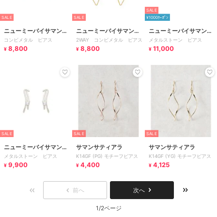
SALE
SALE
SALE
¥1000ｸｰﾎﾟﾝ
ニューミーバイサマンサ
ニューミーバイサマンサ
ニューミーバイサマンサ
コンビメタル ピアス
2WAY コンビメタル ピアス
メタルストーン ピアス
タバサ
タバサ
タバサ
8,800
8,800
11,000
¥
¥
¥
SALE
SALE
SALE
ニューミーバイサマンサ
サマンサティアラ
サマンサティアラ
メタルストーン ピアス
K14GF (PG) モチーフピアス
K14GF (YG) モチーフピアス
タバサ
9,900
4,400
4,125
¥
¥
¥
前へ
次へ
1/2ページ