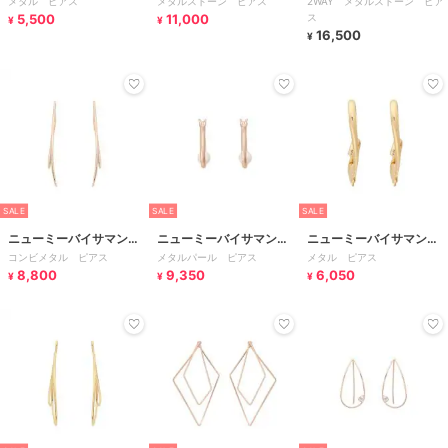
メタル ピアス
メタルストーン ピアス
2WAY メタルストーン ピア
タバサ
タバサ
タバサ
5,500
11,000
ス
¥
¥
16,500
¥
SALE
SALE
SALE
ニューミーバイサマンサ
ニューミーバイサマンサ
ニューミーバイサマンサ
コンビメタル ピアス
メタルパール ピアス
メタル ピアス
タバサ
タバサ
タバサ
8,800
9,350
6,050
¥
¥
¥