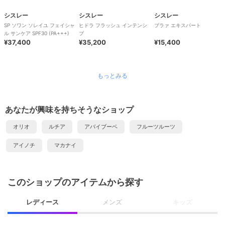
シスレー
シスレー
シスレー
SP ソワン ソレイユ フェイシャ
ヒドラ フラッシュ インテンシ
ブラァ エキスパート
ル サンケア SPF30 (PA+++)
ブ
¥37,400
¥35,200
¥15,400
もっとみる
あなたが興味を持ちそうなショップ
オリオ
ルチア
アバイブーベ
フルーツルーツ
アイノチ
マカナイ
このショップのアイテムから探す
レディース
メンズ
キッズ