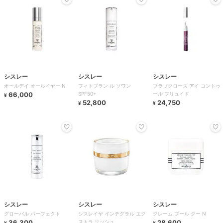
シスレー
シスレー
シスレー
オールデイ オールイヤー N
フィトブラン ル ソワン
ブラックローズ アイ コントゥ
66,000
SPF50+
ール フリュイド
¥
52,800
24,750
¥
¥
シスレー
シスレー
シスレー
グローバル パーフェクト
シスレイヤ インテグラル エク
クレーム プール クー N
36,300
ストラ リッシュ
28,600
¥
¥