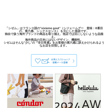
「シゼム」はフランス語の”sixieme gout”（シジェームグー 意味：6番目
の、第六感、シックスセンス） を元にした造語です。
独自で扱う海外ブランドの商品を取り揃え、他店では目にしないような品揃
え。
海外商品の日本にはないデザイン、機能性。
シゼムはそんな”少し”の『非日常感』をお客様の第六感に訴えかけられるよう