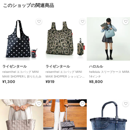
このショップの関連商品
ライゼンタール
ライゼンタール
ハロルル
reisenthel エコバッグ MINI
reisenthel エコバッグ MINI
hellolulu スリーブケース MIRA
MAXI SHOPPER L 折りたたみ
MAXI SHOPPER ショッピング
14インチ
¥1,300
バッグ
¥919
¥8,800