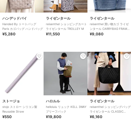
ハンデッドバイ
ライゼンタール
ライゼンタール
Handed By トートバッグ
reisenthel ショッピングカート
reisenthel 買い物カゴ ライゼ
Paris カゴバッグ ハンドバッグ
ライゼンタール TROLLEY M
ンタール CARRYBAG FRAME
¥5,280
¥11,550
JEANS
¥9,080
ストージョ
ハロルル
ライゼンタール
stojo ストロー シリコン製
hellolulu リュック KELL 3WAY
reisenthel ショッピングバッグ
Reusable Straw
ブリーフパック
ライゼンタール CLASSIC
¥550
¥19,800
SHOPPER XL
¥6,160