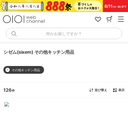
コ
ン
テ
ン
ツ
へ
何かお探しですか？
ス
キ
ッ
シゼム(sixem) その他キッチン用品
プ
その他キッチン用品
126
並び替え
表示