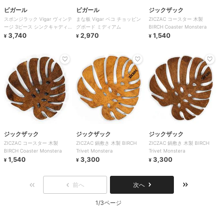
ビガール
ビガール
ジックザック
スポンジラック Vigar ヴィンテ
まな板 Vigar ベコ チョッピン
ZICZAC コースター 木製
ージ 3ピース シンクキャディ
グボード ミディアム
BIRCH Coaster Monstera
セット
3,740
2,970
1,540
¥
¥
¥
ジックザック
ジックザック
ジックザック
ZICZAC コースター 木製
ZICZAC 鍋敷き 木製 BIRCH
ZICZAC 鍋敷き 木製 BIRCH
BIRCH Coaster Monstera
Trivet Monstera
Trivet Monstera
1,540
3,300
3,300
¥
¥
¥
前へ
次へ
1/3ページ