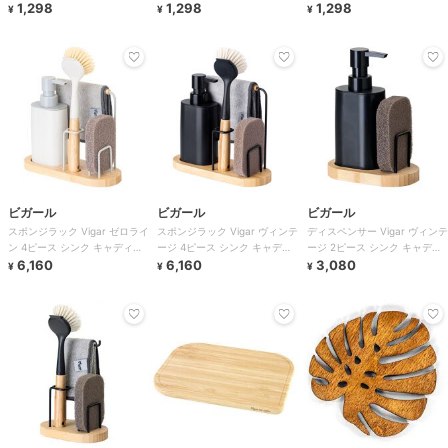
1,298
1,298
1,298
¥
¥
¥
ビガール
ビガール
ビガール
スポンジラック Vigar ゼロライ
スポンジラック Vigar ヴィンテ
ディスペンサー Vigar ヴィンテ
ン 4ピース シンク キャディセ
ージ 4ピース シンク キャディ
ージ 2ピース シンク キャディ
ット
6,160
セット
6,160
セット
3,080
¥
¥
¥