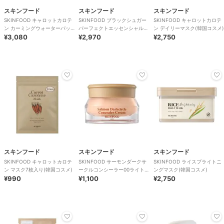
スキンフード
スキンフード
スキンフード
SKINFOOD キャロットカロテ
SKINFOOD ブラックシュガー
SKINFOOD キャロットカロテ
ン カーミングウォーターパッ
パーフェクトエッセンシャルス
ン デイリーマスク(韓国コスメ)
ド 250g/60枚入り(韓国コスメ)
¥3,080
クラブ2X(韓国コスメ)
¥2,970
¥2,750
スキンフード
スキンフード
スキンフード
SKINFOOD キャロットカロテ
SKINFOOD サーモンダークサ
SKINFOOD ライスブライトニ
ン マスク7枚入り(韓国コスメ)
ークルコンシーラー00ライト
ングマスク(韓国コスメ)
¥990
(韓国コスメ)
¥1,100
¥2,750