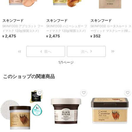
スキンフード
スキンフード
スキンフード
SKINFOOD アプリコット フー
SKINFOOD ハニーシュガー フ
SKINFOOD ロータスルート ス
ドマスク 120g(韓国コスメ)
ードマスク 120g(韓国コスメ)
ーヴィッド マスクシート(韓国
2,475
2,475
コスメ)
352
¥
¥
¥
前へ
次へ
1/1ページ
このショップの関連商品