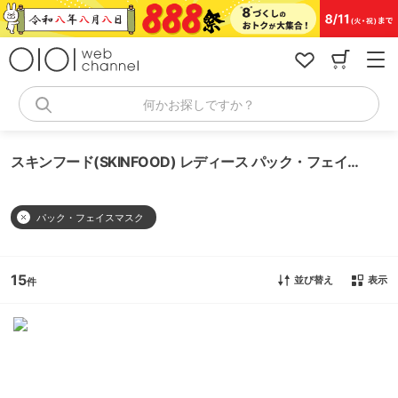
コ
ン
テ
ン
ツ
へ
何かお探しですか？
ス
キ
ッ
スキンフード(SKINFOOD) レディース パック・フェイスマスク
プ
パック・フェイスマスク
15
並び替え
表示