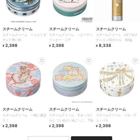
スチームクリーム
スチームクリーム
スチームクリーム
スチームクリーム ベイビイダ
スチームクリーム ＜ピーナッ
スチームクリーム UVプロテ
ヤンと青い街
ツ＞ビー・ニア
クション33ボトル 300g
2,398
2,398
8,338
¥
¥
¥
スチームクリーム
スチームクリーム
スチームクリーム
スチームクリーム 一緒に遊ぼ
スチームクリーム すみっコぐ
スチームクリーム ベル・デ
う！
らし こいぬといぬごっこ 75g
ュ・バル
2,398
2,398
2,398
¥
¥
¥