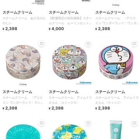
スチームクリーム
スチームクリーム
スチームクリーム
スチームクリーム あげるのた
【数量限定の特別価格】スチー
スチームクリーム 〈アリス
のしい
ムクリーム ムーミンセット
イン ワンダーランド〉ワンダ
2,398
2026
4,000
ー・フォール
2,398
¥
¥
¥
スチームクリーム
スチームクリーム
スチームクリーム
スチームクリーム 〈アリス
スチームクリーム アイムドラ
スチームクリーム アイムドラ
イン ワンダーランド〉ヤン
えもん〈コミックス〉
えもん〈ウィンク〉
グ・オイスター
2,398
2,398
2,398
¥
¥
¥