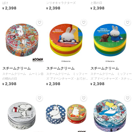
ばけ
ンリオキャラクターズ
と雨の日
2,398
2,398
2,398
¥
¥
¥
スチームクリーム
スチームクリーム
スチームクリーム
スチームクリーム ムーミン谷
スチームクリーム ミッフィー
スチームクリーム ミッフィー
の晴れの日
ズ アドベンチャーズ・おてが
ズ アドベンチャーズ・スナッ
2,398
み
2,398
フィー
2,398
¥
¥
¥