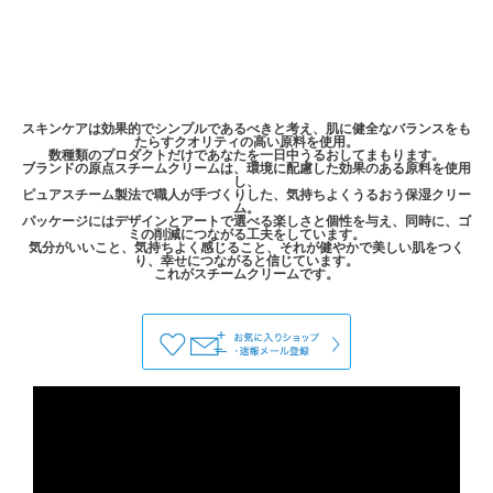
スキンケアは効果的でシンプルであるべきと考え、肌に健全なバランスをも
たらすクオリティの高い原料を使用。
数種類のプロダクトだけであなたを一日中うるおしてまもります。
ブランドの原点スチームクリームは、環境に配慮した効果のある原料を使用
し、
ピュアスチーム製法で職人が手づくりした、気持ちよくうるおう保湿クリー
ム。
パッケージにはデザインとアートで選べる楽しさと個性を与え、同時に、ゴ
ミの削減につながる工夫をしています。
気分がいいこと、気持ちよく感じること、それが健やかで美しい肌をつく
り、幸せにつながると信じています。