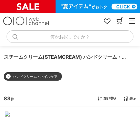
コ
ン
テ
ン
ツ
へ
何かお探しですか？
ス
キ
ッ
スチームクリーム(STEAMCREAM) ハンドクリーム・ネイルケア
プ
ハンドクリーム・ネイルケア
83
並び替え
表示