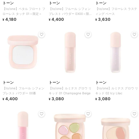
トーン
トーン
トーン
【to/one】ペタル フロート フ
【to/one】フルール シフォン
【to/one】フローレス ラステ
ローレス タッチ 01＜限定＞
プレスト パウダー EX00＜限定
ィング ベース
4,180
＞
4,400
3,630
¥
¥
¥
トーン
トーン
トーン
【to/one】フルール シフォン
【to/one】ルミナス グロウ リ
【to/one】ルミナス グロウ リ
プレスト パウダー 00番
キッド 01 Champagne Beige
キッド 02 Icy Lilac
4,400
3,080
3,080
¥
¥
¥