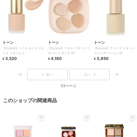
トーン
トーン
トーン
【to/one】ベース ルミネッセ
【to/one】ペタル フロート フ
【to/one】デューイ リキッド
ンス フローレス
ローレス タッチ 01
ファンデーション 01
3,520
4,180
3,850
¥
¥
¥
前へ
次へ
1/1ページ
このショップの関連商品