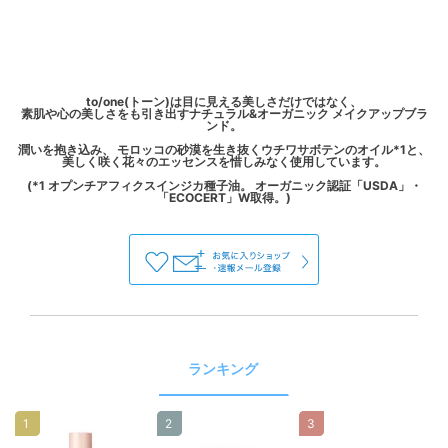
to/one(トーン)は目に見える美しさだけではなく、
素肌や心の美しさをも引き出すナチュラル&オーガニック メイクアップブラ
ンド。
潤いを抱き込み、 モロッコの砂漠を生き抜くウチワサボテンのオイル*1と、
美しく咲く花々のエッセンスを惜しみなく使用しています。
(*1 オプンチアフィクスインジカ種子油。 オーガニック認証「USDA」・
ランキング
1
2
3