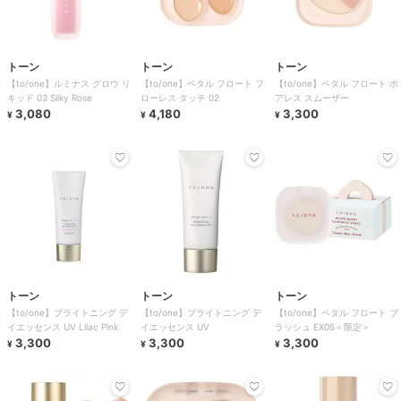
トーン
トーン
トーン
【to/one】ルミナス グロウ リ
【to/one】ペタル フロート フ
【to/one】ペタル フロート ポ
キッド 03 Silky Rose
ローレス タッチ 02
アレス スムーザー
3,080
4,180
3,300
¥
¥
¥
トーン
トーン
トーン
【to/one】ブライトニング デ
【to/one】ブライトニング デ
【to/one】ペタル フロート ブ
イエッセンス UV Lilac Pink
イエッセンス UV
ラッシュ EX05＜限定＞
3,300
3,300
3,300
¥
¥
¥