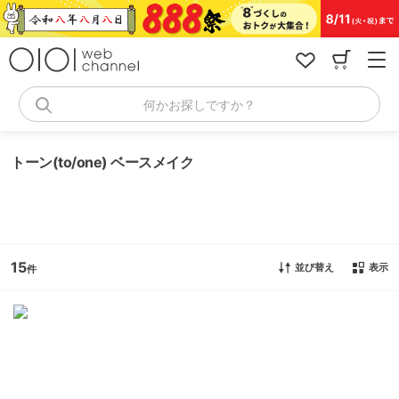
コ
ン
テ
ン
ツ
へ
何かお探しですか？
ス
キ
ッ
トーン(to/one) ベースメイク
プ
15
並び替え
表示