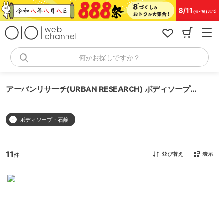
コ
ン
テ
ン
ツ
へ
何かお探しですか？
ス
キ
ッ
アーバンリサーチ(URBAN RESEARCH) ボディソープ・石鹸
プ
ボディソープ・石鹸
11
並び替え
表示