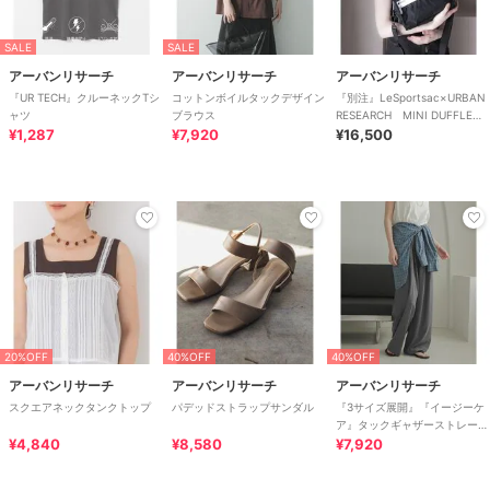
SALE
SALE
アーバンリサーチ
アーバンリサーチ
アーバンリサーチ
『UR TECH』クルーネックTシ
コットンボイルタックデザイン
『別注』LeSportsac×URBAN
ャツ
ブラウス
RESEARCH MINI DUFFLE
¥1,287
¥7,920
CROSSBOD
¥16,500
20%OFF
40%OFF
40%OFF
アーバンリサーチ
アーバンリサーチ
アーバンリサーチ
スクエアネックタンクトップ
パデッドストラップサンダル
『3サイズ展開』『イージーケ
ア』タックギャザーストレート
¥4,840
¥8,580
パンツ
¥7,920