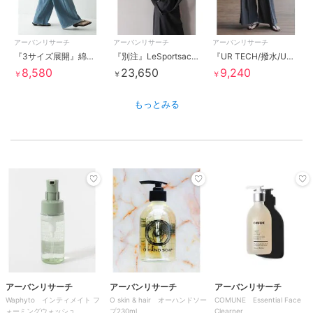
アーバンリサーチ
アーバンリサーチ
アーバンリサーチ
『3サイズ展開』綿麻デニムイージーパンツ
『別注』LeSportsac×URBAN RESEARCH DELUXE MED WEEKENDER
『UR TECH/撥水/UVカット』ギャザーワイドパンツ
8,580
23,650
9,240
￥
￥
￥
もっとみる
アーバンリサーチ
アーバンリサーチ
アーバンリサーチ
Waphyto インティメイト フ
O skin & hair オーハンドソー
COMUNE Essential Face
ォーミングウォッシュ
プ230ml
Clearner