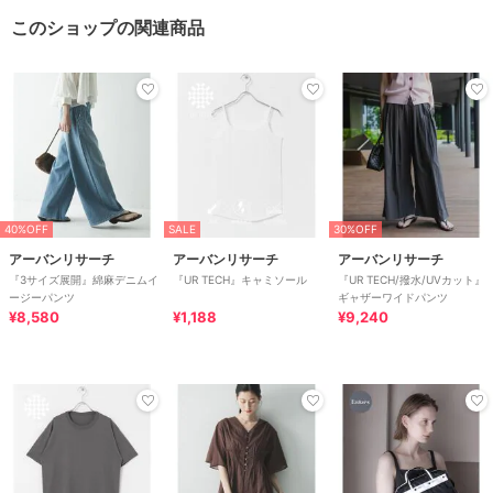
このショップの関連商品
40%OFF
SALE
30%OFF
アーバンリサーチ
アーバンリサーチ
アーバンリサーチ
『3サイズ展開』綿麻デニムイ
『UR TECH』キャミソール
『UR TECH/撥水/UVカット』
ージーパンツ
ギャザーワイドパンツ
¥8,580
¥1,188
¥9,240