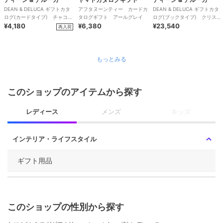
DEAN & DELUCA ギフトカタ
アフタヌーンティー カードカ
DEAN & DELUCA ギフトカタ
ログ(カードタイプ) チャコー
タログギフト アールグレイ
ログ(ブックタイプ) クリスタ
ル-C
¥4,180
¥6,380
ル-BC
¥23,540
再入荷
もっとみる
このショップのアイテムから探す
レディース
メンズ
キッズ
インテリア・ライフスタイル
ギフト用品
このショップの性別から探す