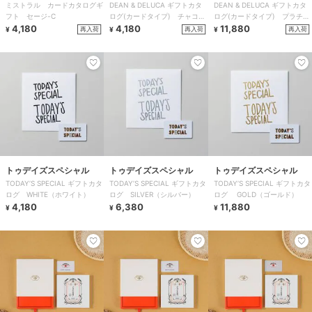
ミストラル カードカタログギ
DEAN & DELUCA ギフトカタ
DEAN & DELUCA ギフトカタ
フト セージ-C
ログ(カードタイプ) チャコー
ログ(カードタイプ) プラチ
4,180
ル-C
4,180
ナ-C
11,880
再入荷
再入荷
再入荷
¥
¥
¥
トゥデイズスペシャル
トゥデイズスペシャル
トゥデイズスペシャル
TODAY’S SPECIAL ギフトカタ
TODAY’S SPECIAL ギフトカタ
TODAY’S SPECIAL ギフトカタ
ログ WHITE（ホワイト）
ログ SILVER（シルバー）
ログ GOLD（ゴールド）
4,180
6,380
11,880
¥
¥
¥