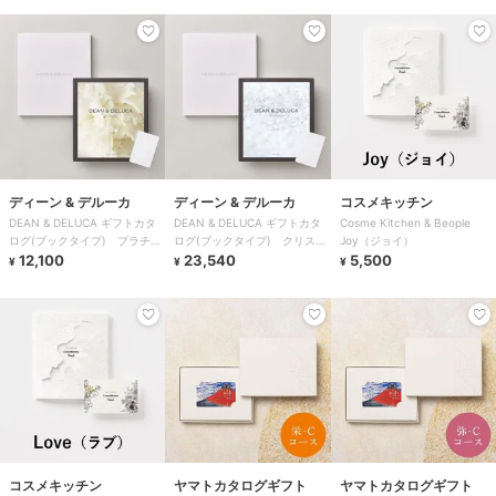
ディーン & デルーカ
ディーン & デルーカ
コスメキッチン
DEAN & DELUCA ギフトカタ
DEAN & DELUCA ギフトカタ
Cosme Kitchen & Beople
ログ(ブックタイプ) プラチ
ログ(ブックタイプ) クリスタ
Joy（ジョイ）
ナ-BC
12,100
ル-BC
23,540
5,500
¥
¥
¥
コスメキッチン
ヤマトカタログギフト
ヤマトカタログギフト