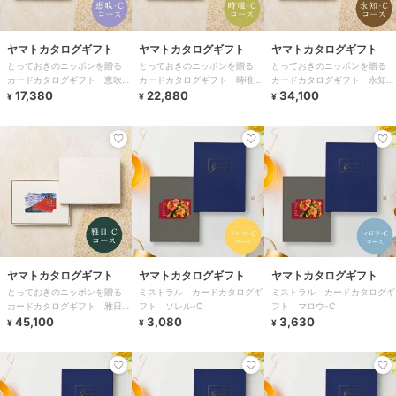
ヤマトカタログギフト
ヤマトカタログギフト
ヤマトカタログギフト
とっておきのニッポンを贈る
とっておきのニッポンを贈る
とっておきのニッポンを贈る
カードカタログギフト 恵吹
カードカタログギフト 時唯
カードカタログギフト 永知
（えふう）-C
17,380
（じゆ）-C
22,880
（えいち）-C
34,100
¥
¥
¥
ヤマトカタログギフト
ヤマトカタログギフト
ヤマトカタログギフト
とっておきのニッポンを贈る
ミストラル カードカタログギ
ミストラル カードカタログギ
カードカタログギフト 雅日
フト ソレル-C
フト マロウ-C
（みやび）-C
45,100
3,080
3,630
¥
¥
¥