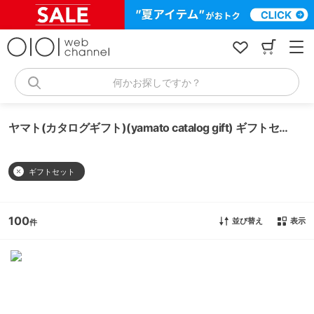
コ
ン
テ
ン
ツ
へ
何かお探しですか？
ス
キ
ッ
ヤマト(カタログギフト)(yamato catalog gift) ギフトセット
プ
ギフトセット
100
並び替え
表示