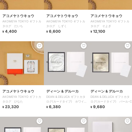
アコメヤトウキョウ
アコメヤトウキョウ
アコメヤトウキョウ
AKOMEYA TOKYO ギフトカ
AKOMEYA TOKYO ギフトカ
AKOMEYA TOKYO ギフトカ
タログ だいち
タログ しずく
タログ そよぎ
4,400
6,600
12,100
¥
¥
¥
アコメヤトウキョウ
ディーン & デルーカ
ディーン & デルーカ
AKOMEYA TOKYO ギフトカ
DEAN & DELUCA ギフトカタ
DEAN & DELUCA ギフトカタ
タログ ひなた
ログ(カードタイプ) ホワイ
ログ(カードタイプ) パール-C
23,320
ト-C
6,380
9,680
¥
¥
¥