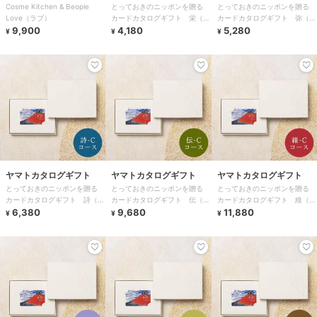
Cosme Kitchen & Beople
とっておきのニッポンを贈る
とっておきのニッポンを贈る
Love（ラブ）
カードカタログギフト 栄（さ
カードカタログギフト 弥（あ
9,900
かえ）-C
4,180
まね）-C
5,280
¥
¥
¥
ヤマトカタログギフト
ヤマトカタログギフト
ヤマトカタログギフト
とっておきのニッポンを贈る
とっておきのニッポンを贈る
とっておきのニッポンを贈る
カードカタログギフト 詩（う
カードカタログギフト 伝（つ
カードカタログギフト 維（つ
た）-C
6,380
たう）-C
9,680
なぐ）-C
11,880
¥
¥
¥