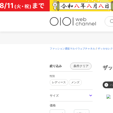
コ
ン
テ
ン
ツ
へ
ス
キ
ッ
プ
ファッション通販マルイウェブチャネル
/
ザッカセレクト(
絞り込み
条件クリア
ザッ
性別
レディース
メンズ
レディース
メンズ
ハ
サイズ
価格