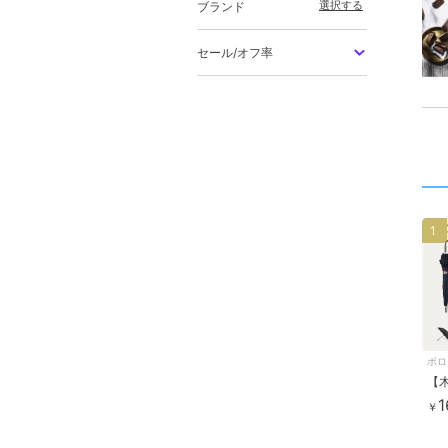
選択する
ブランド
セール/オフ率
1
ポロ
1
￥