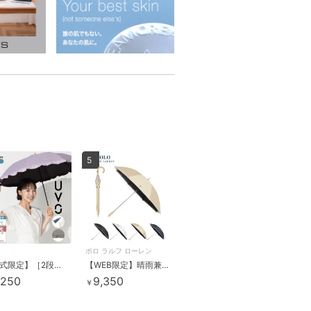
5
ポロ ラルフ ローレン
【公式限定】［2段大きめ/長折兼用］最強の日傘 UVO(ウーボ) 55cm 完全遮光 遮熱 晴雨兼用
【WEB限定】晴雨兼用日傘 長傘 ポロポニー 刺繍 エンブ刺繍 遮光 遮熱 UV 軽量
,250
9,350
￥