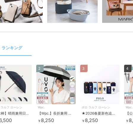
ランキング
2
3
4
 ラルフ ローレン
Wpc.
ポロ ラルフ ローレン
Wpc.
【木棒】晴雨兼用日傘 ショート傘 無地 エンブフリル ポロポニー ワンポイント 遮光 遮熱 UV
【Wpc.】長折兼用 最強の日傘 UVO（ウーボ）2段折 ミニ 完全遮光 遮熱 晴雨兼用 折りたたみ
★2026春夏新色追加★【WEB限定】晴雨兼用折りたたみ日傘 コンパクト ポロベア 1級遮光 遮熱
6,500
8,250
8,250
8
￥
￥
￥