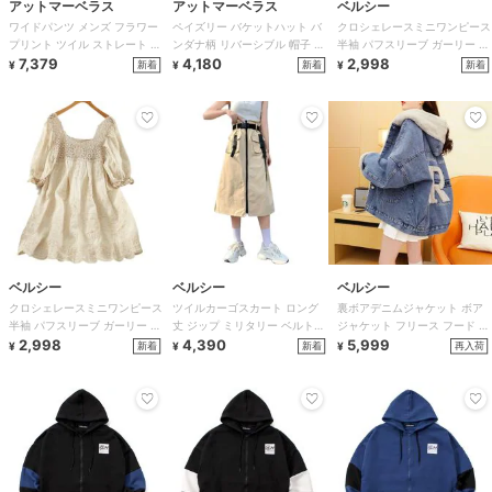
アットマーベラス
アットマーベラス
ベルシー
ワイドパンツ メンズ フラワー
ペイズリー バケットハット バ
クロシェレースミニワンピース
プリント ツイル ストレート 白
ンダナ柄 リバーシブル 帽子 ユ
半袖 パフスリーブ ガーリー 韓
パンツ ストリート
7,379
ニセックス
4,180
国ファッション
2,998
新着
新着
新着
¥
¥
¥
ベルシー
ベルシー
ベルシー
クロシェレースミニワンピース
ツイルカーゴスカート ロング
裏ボアデニムジャケット ボア
半袖 パフスリーブ ガーリー 韓
丈 ジップ ミリタリー ベルト付
ジャケット フリース フード オ
国ファッション
2,998
き ミモレ丈
4,390
ーバーサイズ 韓国 秋冬 レディ
5,999
新着
新着
再入荷
¥
¥
¥
ース