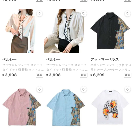
ベルシー
ベルシー
アットマーベラス
ブラウス レディース スカーフ
ブラウス レディース スカーフ
半袖シャツ メンズ くま柄 切り
タイ ドット柄 長袖 オフィス 3
タイ ドット柄 長袖 オフィス 3
替え オープンカラー ストリー
色
3,998
色
3,998
ト 3色
6,299
新着
新着
新着
¥
¥
¥