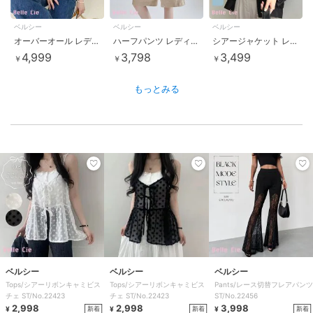
ベルシー
ベルシー
ベルシー
オーバーオール レディース サロペット オールインワン デニムサロペット アシメショルダー
ハーフパンツ レディース キュロット ワイドショートパンツ ガウチョ 膝丈 ナチュラル 3色
シアージャケット レディース UVパーカー シアーブルゾン フードライトアウター 春夏 羽織り
4,999
3,798
3,499
￥
￥
￥
もっとみる
ベルシー
ベルシー
ベルシー
Tops/シアーリボンキャミビス
Tops/シアーリボンキャミビス
Pants/レース切替フレアパンツ
チェ ST/No.22423
チェ ST/No.22423
ST/No.22456
2,998
2,998
3,998
新着
新着
新着
¥
¥
¥