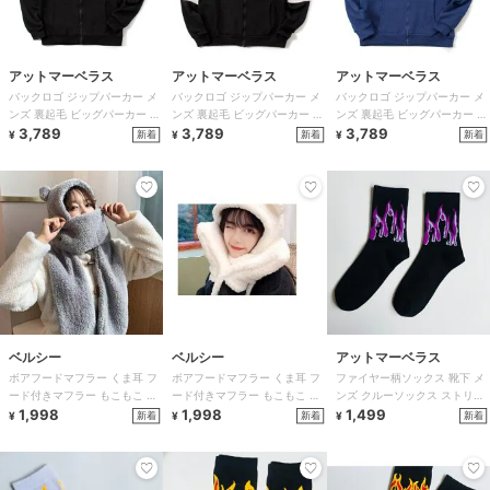
アットマーベラス
アットマーベラス
アットマーベラス
バックロゴ ジップパーカー メ
バックロゴ ジップパーカー メ
バックロゴ ジップパーカー メ
ンズ 裏起毛 ビッグパーカー ス
ンズ 裏起毛 ビッグパーカー ス
ンズ 裏起毛 ビッグパーカー ス
トリート フード付き 大きいサ
3,789
トリート フード付き 大きいサ
3,789
トリート フード付き 大きいサ
3,789
新着
新着
新着
¥
¥
¥
イズ
イズ
イズ
ベルシー
ベルシー
アットマーベラス
ボアフードマフラー くま耳 フ
ボアフードマフラー くま耳 フ
ファイヤー柄ソックス 靴下 メ
ード付きマフラー もこもこ 防
ード付きマフラー もこもこ 防
ンズ クルーソックス ストリー
寒 レディース 韓国ファッショ
1,998
寒 レディース 韓国ファッショ
1,998
ト スケーター 炎柄 ジャカード
1,499
新着
新着
新着
¥
¥
¥
ン
ン