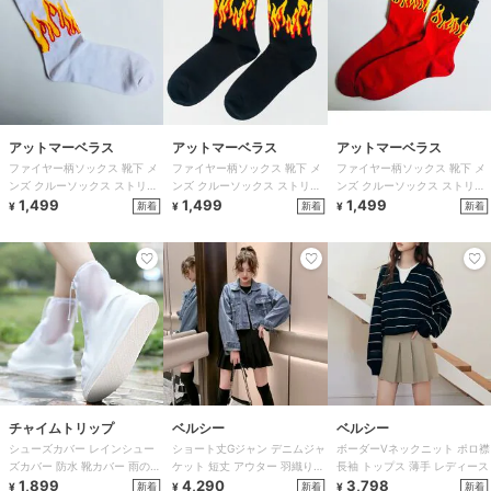
アットマーベラス
アットマーベラス
アットマーベラス
ファイヤー柄ソックス 靴下 メ
ファイヤー柄ソックス 靴下 メ
ファイヤー柄ソックス 靴下 メ
ンズ クルーソックス ストリー
ンズ クルーソックス ストリー
ンズ クルーソックス ストリー
ト スケーター 炎柄 ジャカード
1,499
ト スケーター 炎柄 ジャカード
1,499
ト スケーター 炎柄 ジャカード
1,499
新着
新着
新着
¥
¥
¥
チャイムトリップ
ベルシー
ベルシー
シューズカバー レインシュー
ショート丈Gジャン デニムジャ
ボーダーVネックニット ポロ襟
ズカバー 防水 靴カバー 雨の日
ケット 短丈 アウター 羽織り
長袖 トップス 薄手 レディース
滑り止め 男女兼用 携帯
1,899
レディース
4,290
3,798
新着
新着
新着
¥
¥
¥