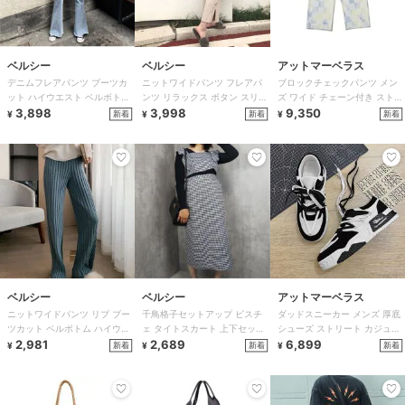
ベルシー
ベルシー
アットマーベラス
デニムフレアパンツ ブーツカ
ニットワイドパンツ フレアパ
ブロックチェックパンツ メン
ット ハイウエスト ベルボトム
ンツ リラックス ボタン スリッ
ズ ワイド チェーン付き ストリ
ジーンズ
3,898
ト
3,998
ート ゆったり
9,350
新着
新着
新着
¥
¥
¥
ベルシー
ベルシー
アットマーベラス
ニットワイドパンツ リブ ブー
千鳥格子セットアップ ビスチ
ダッドスニーカー メンズ 厚底
ツカット ベルボトム ハイウエ
ェ タイトスカート 上下セット
シューズ ストリート カジュア
スト
2,981
秋冬
2,689
ル
6,899
新着
新着
新着
¥
¥
¥