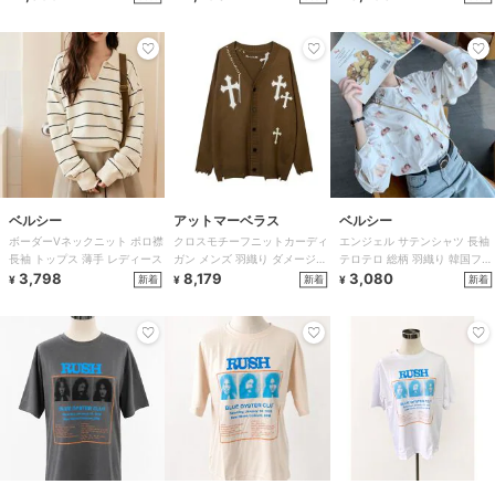
ベルシー
アットマーベラス
ベルシー
ボーダーVネックニット ポロ襟
クロスモチーフニットカーディ
エンジェル サテンシャツ 長袖
長袖 トップス 薄手 レディース
ガン メンズ 羽織り ダメージ加
テロテロ 総柄 羽織り 韓国ファ
3,798
工 Vネック
8,179
ッション
3,080
新着
新着
新着
¥
¥
¥