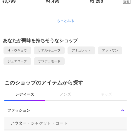
ウエスト 大きいサイズ レディ
¥3,799
繍 ハイウエスト 大きいサイズ
¥4,499
ック入り 7分丈 韓国ファッシ
¥3,290
新着
ース
ョン
もっとみる
あなたが興味を持ちそうなショップ
H トウキョウ
リアルキューブ
アミュレット
アットワン
ジュエローブ
サワアラモード
このショップのアイテムから探す
レディース
メンズ
キッズ
ファッション
アウター・ジャケット・コート