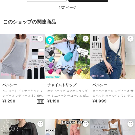
1/21ページ
このショップの関連商品
ベルシー
チャイムトリップ
ベルシー
ペチコート インナーキャミワ
ボディバッグ スマホショルダ
オーバーオール レディース サ
ンピース レディース 3丈 6色
ー ミニバッグ サコッシュ 斜め
ロペット オールインワン デニ
透け防止
¥1,290
掛け ワンショルダー 撥水 レデ
¥1,190
ムサロペット アシメショルダ
¥4,999
新着
ィース
ー