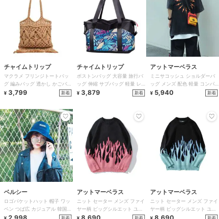
チャイムトリップ
チャイムトリップ
アットマーベラス
マクラメ フリンジトートバッ
ボストンバッグ 大容量 旅行バ
ミニサコッシュ ショルダーバ
グ 編みバッグ 透かし かごバッ
ッグ 伸縮 サブバッグ 軽量 レ
ッグ メンズ 配色 軽量 コンパ
グ
3,799
ディース
3,879
クト
5,940
新着
新着
新着
¥
¥
¥
ベルシー
アットマーベラス
アットマーベラス
ロゴバケットハット 帽子 ワッ
ニット セーター メンズ ファイ
ニット セーター メンズ ファイ
ペン つば広 カジュアル 韓国フ
ヤー柄 ビッグシルエット ユニ
ヤー柄 ビッグシルエット ユニ
ァッション
2,998
セックス 2色
8,690
セックス 2色
8,690
新着
新着
新着
¥
¥
¥