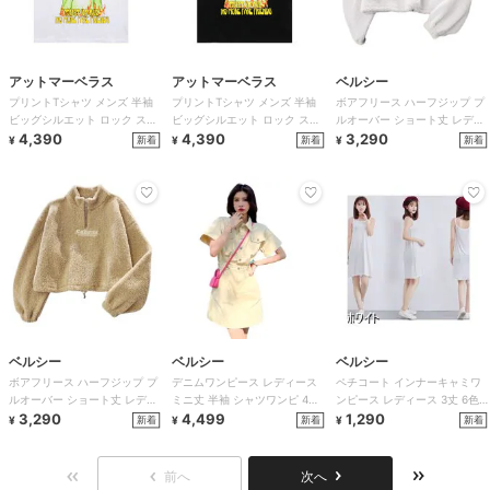
アットマーベラス
アットマーベラス
ベルシー
プリントTシャツ メンズ 半袖
プリントTシャツ メンズ 半袖
ボアフリース ハーフジップ プ
ビッグシルエット ロック スト
ビッグシルエット ロック スト
ルオーバー ショート丈 レディ
リート 2色
4,390
リート 2色
4,390
ース 5色
3,290
新着
新着
新着
¥
¥
¥
ベルシー
ベルシー
ベルシー
ボアフリース ハーフジップ プ
デニムワンピース レディース
ペチコート インナーキャミワ
ルオーバー ショート丈 レディ
ミニ丈 半袖 シャツワンピ 4色
ンピース レディース 3丈 6色
ース 5色
3,290
大きいサイズ
4,499
透け防止
1,290
新着
新着
新着
¥
¥
¥
前へ
次へ