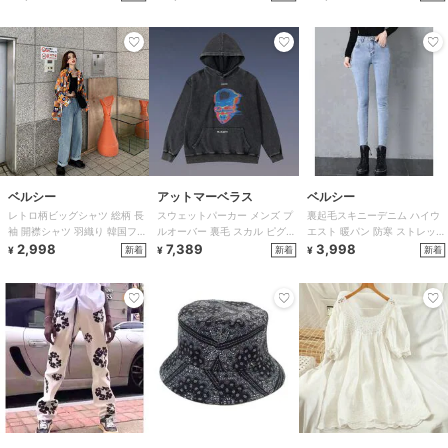
ベルシー
アットマーベラス
ベルシー
レトロ柄ビッグシャツ 総柄 長
スウェットパーカー メンズ プ
裏起毛スキニーデニム ハイウ
袖 開襟シャツ 羽織り 韓国ファ
ルオーバー 裏毛 スカル ピグメ
エスト 暖パン 防寒 ストレッチ
ッション
2,998
ント加工 ストリート
7,389
レディース
3,998
新着
新着
新着
¥
¥
¥