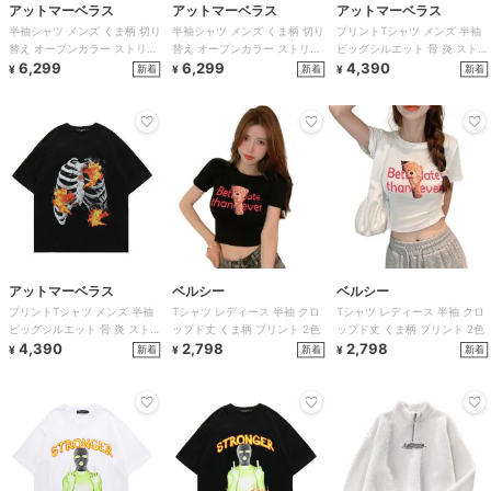
アットマーベラス
アットマーベラス
アットマーベラス
半袖シャツ メンズ くま柄 切り
半袖シャツ メンズ くま柄 切り
プリントTシャツ メンズ 半袖
替え オープンカラー ストリー
替え オープンカラー ストリー
ビッグシルエット 骨 炎 ストリ
ト 3色
6,299
ト 3色
6,299
ート 大きいサイズ
4,390
新着
新着
新着
¥
¥
¥
アットマーベラス
ベルシー
ベルシー
プリントTシャツ メンズ 半袖
Tシャツ レディース 半袖 クロ
Tシャツ レディース 半袖 クロ
ビッグシルエット 骨 炎 ストリ
ップド丈 くま柄 プリント 2色
ップド丈 くま柄 プリント 2色
ート 大きいサイズ
4,390
2,798
2,798
新着
新着
新着
¥
¥
¥