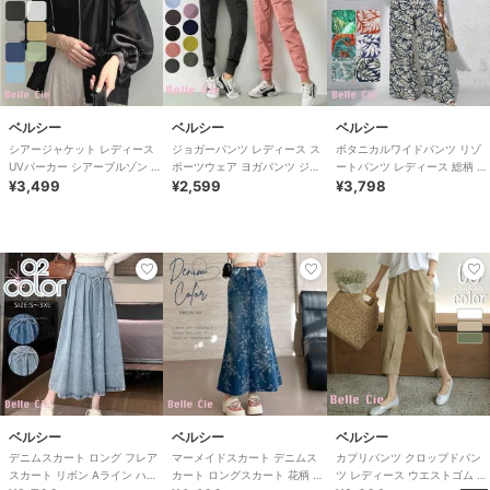
ベルシー
ベルシー
ベルシー
シアージャケット レディース
ジョガーパンツ レディース ス
ボタニカルワイドパンツ リゾ
UVパーカー シアーブルゾン フ
ポーツウェア ヨガパンツ ジム
ートパンツ レディース 総柄 リ
ードライトアウター 春夏 羽織
¥3,499
ウェア ナイロンパンツ 大きい
¥2,599
ーフ柄 6色 大きいサイズ
¥3,798
り
サイズ
ベルシー
ベルシー
ベルシー
デニムスカート ロング フレア
マーメイドスカート デニムス
カプリパンツ クロップドパン
スカート リボン Aライン ハイ
カート ロングスカート 花柄 刺
ツ レディース ウエストゴム タ