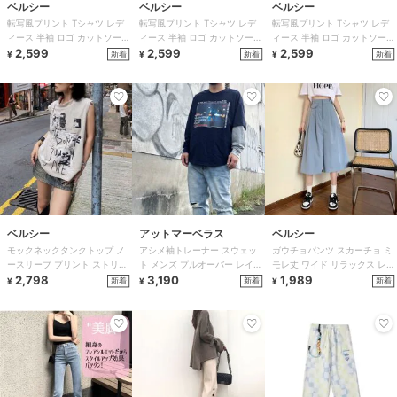
ベルシー
ベルシー
ベルシー
転写風プリント Tシャツ レデ
転写風プリント Tシャツ レデ
転写風プリント Tシャツ レデ
ィース 半袖 ロゴ カットソー
ィース 半袖 ロゴ カットソー
ィース 半袖 ロゴ カットソー
シンプル 韓国ファッション
2,599
シンプル 韓国ファッション
2,599
シンプル 韓国ファッション
2,599
新着
新着
新着
¥
¥
¥
ベルシー
アットマーベラス
ベルシー
モックネックタンクトップ ノ
アシメ袖トレーナー スウェッ
ガウチョパンツ スカーチョ ミ
ースリーブ プリント ストリー
ト メンズ プルオーバー レイヤ
モレ丈 ワイド リラックス レデ
ト レディース
2,798
ード ストリート
3,190
ィース
1,989
新着
新着
新着
¥
¥
¥