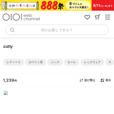
コ
ン
テ
ン
ツ
へ
何かお探しですか？
ス
キ
ッ
zutty
プ
レディース
ホワイト系
メンズ
セール
レッグウェア
S
1,239
並び替え
表示