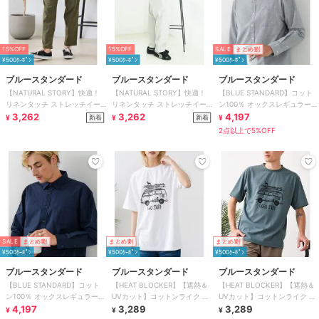
15%OFF
15%OFF
SALE
まとめ割
¥500ｸｰﾎﾟﾝ
¥500ｸｰﾎﾟﾝ
¥500ｸｰﾎﾟﾝ
ブルースタンダード
ブルースタンダード
ブルースタンダード
【NATURAL STORY】快適！
【NATURAL STORY】快適！
【BLUE STANDARD】コット
リネンタッチ ストレッチイー
リネンタッチ ストレッチイー
ン100％ オックスレギュラーカ
ジーパンツ 蒸れにくい リネン
3,262
ジーパンツ 蒸れにくい リネン
3,262
ラー リラックスシルエットシ
4,197
新着
新着
¥
¥
¥
ャツ
2点以上で5%OFF
SALE
まとめ割
まとめ割
まとめ割
¥500ｸｰﾎﾟﾝ
¥500ｸｰﾎﾟﾝ
¥500ｸｰﾎﾟﾝ
ブルースタンダード
ブルースタンダード
ブルースタンダード
【BLUE STANDARD】コット
【HEAT BLOCKER】【遮熱＆
【HEAT BLOCKER】【遮熱＆
ン100％ オックスレギュラーカ
UVカット】コットンライク プ
UVカット】コットンライク プ
ラー リラックスシルエットシ
4,197
リントTシャツ
3,289
リントTシャツ
3,289
¥
¥
¥