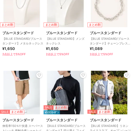
まとめ割
まとめ割
まとめ割
ブルースタンダード
ブルースタンダード
ブルースタンダード
【BLUE STANDARD/ブルース
【BLUE STANDARD】メンズ
【BLUE STANDARD/ブルース
タンダード】メタルネックレス
ネックレス
タンダード】チェーンブレスレ
¥1,650
¥1,650
ット
¥1,089
2点以上で5%OFF
2点以上で5%OFF
2点以上で5%OFF
SALE
まとめ割
SALE
SALE
まとめ割
まとめ割
¥500ｸｰﾎﾟﾝ
ブルースタンダード
ブルースタンダード
ブルースタンダード
伸長率150％!! 快適 スーパース
【BULE STANDARD/ブルース
【BLUE STANDARD】リネン
トレッチ 接触冷感ショートパ
タンダード】切り替え フェイ
ライクスラブ オープンシャツ