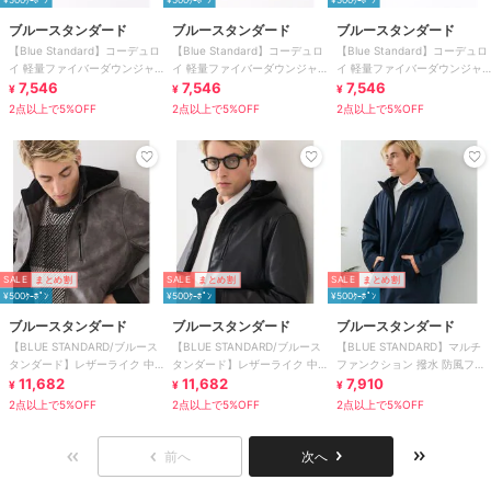
ブルースタンダード
ブルースタンダード
ブルースタンダード
【Blue Standard】コーデュロ
【Blue Standard】コーデュロ
【Blue Standard】コーデュロ
イ 軽量ファイバーダウンジャ
イ 軽量ファイバーダウンジャ
イ 軽量ファイバーダウンジャ
ケット エコダウン
7,546
ケット エコダウン
7,546
ケット エコダウン
7,546
¥
¥
¥
2点以上で5%OFF
2点以上で5%OFF
2点以上で5%OFF
SALE
まとめ割
SALE
まとめ割
SALE
まとめ割
¥500ｸｰﾎﾟﾝ
¥500ｸｰﾎﾟﾝ
¥500ｸｰﾎﾟﾝ
ブルースタンダード
ブルースタンダード
ブルースタンダード
【BLUE STANDARD/ブルース
【BLUE STANDARD/ブルース
【BLUE STANDARD】マルチ
タンダード】レザーライク 中
タンダード】レザーライク 中
ファンクション 撥水 防風フー
綿フードジャケット
11,682
綿フードジャケット
11,682
ド付き ハーフコート
7,910
¥
¥
¥
2点以上で5%OFF
2点以上で5%OFF
2点以上で5%OFF
前へ
次へ