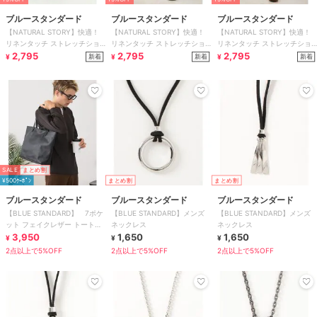
ブルースタンダード
ブルースタンダード
ブルースタンダード
【NATURAL STORY】快適！
【NATURAL STORY】快適！
【NATURAL STORY】快適！
リネンタッチ ストレッチショ
リネンタッチ ストレッチショ
リネンタッチ ストレッチショ
ートパンツ リネンライク 清涼
2,795
ートパンツ リネンライク 清涼
2,795
ートパンツ リネンライク 清涼
2,795
新着
新着
新着
¥
¥
¥
感
感
感
SALE
まとめ割
¥500ｸｰﾎﾟﾝ
まとめ割
まとめ割
ブルースタンダード
ブルースタンダード
ブルースタンダード
【BLUE STANDARD】 7ポケ
【BLUE STANDARD】メンズ
【BLUE STANDARD】メンズ
ット フェイクレザー トートバ
ネックレス
ネックレス
ッグ
3,950
1,650
1,650
¥
¥
¥
2点以上で5%OFF
2点以上で5%OFF
2点以上で5%OFF