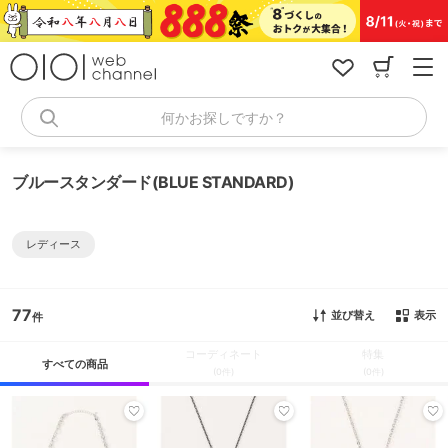
コ
ン
テ
ン
ツ
へ
何かお探しですか？
ス
キ
ッ
ブルースタンダード(BLUE STANDARD)
プ
レディース
77
並び替え
表示
コーディネート
特集
すべての商品
(0件)
(0件)