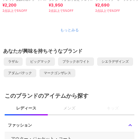
ンツ
¥2,200
クレザー ボディーバッグ
¥3,950
¥2,690
2点以上で5%OFF
2点以上で5%OFF
2点以上で5%OFF
もっとみる
あなたが興味を持ちそうなブランド
ラザル
ビッグマック
ブラックホワイト
シエラデザインズ
アダムパテック
マークゴンザレス
このブランドのアイテムから探す
レディース
メンズ
キッズ
ファッション
アウター・ジャケット・コート