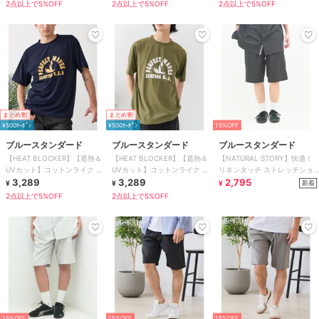
ャツ
2点以上で5%OFF
2点以上で5%OFF
2点以上で5%OFF
まとめ割
まとめ割
¥500ｸｰﾎﾟﾝ
¥500ｸｰﾎﾟﾝ
15%OFF
ブルースタンダード
ブルースタンダード
ブルースタンダード
【HEAT BLOCKER】【遮熱＆
【HEAT BLOCKER】【遮熱＆
【NATURAL STORY】快適！
UVカット】コットンライク プ
UVカット】コットンライク プ
リネンタッチ ストレッチショ
リントTシャツ
3,289
リントTシャツ
3,289
ートパンツ リネンライク 清涼
2,795
新着
¥
¥
¥
感
2点以上で5%OFF
2点以上で5%OFF
15%OFF
15%OFF
15%OFF