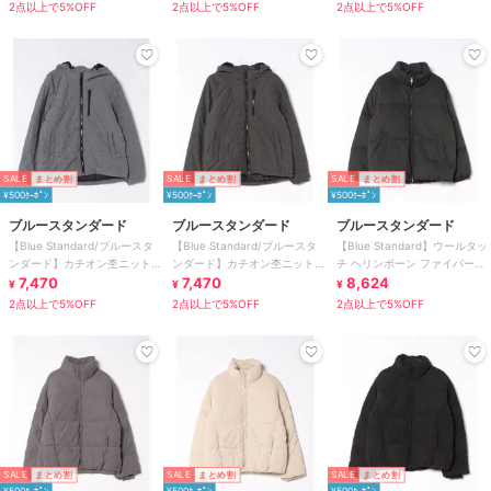
2点以上で5%OFF
2点以上で5%OFF
2点以上で5%OFF
SALE
まとめ割
SALE
まとめ割
SALE
まとめ割
¥500ｸｰﾎﾟﾝ
¥500ｸｰﾎﾟﾝ
¥500ｸｰﾎﾟﾝ
ブルースタンダード
ブルースタンダード
ブルースタンダード
【Blue Standard/ブルースタ
【Blue Standard/ブルースタ
【Blue Standard】ウールタッ
ンダード】カチオン杢ニット
ンダード】カチオン杢ニット
チ ヘリンボーン ファイバーダ
ストレッチ中綿ジャケット
7,470
ストレッチ中綿ジャケット
7,470
ウンジャケット
8,624
¥
¥
¥
2点以上で5%OFF
2点以上で5%OFF
2点以上で5%OFF
SALE
まとめ割
SALE
まとめ割
SALE
まとめ割
¥500ｸｰﾎﾟﾝ
¥500ｸｰﾎﾟﾝ
¥500ｸｰﾎﾟﾝ