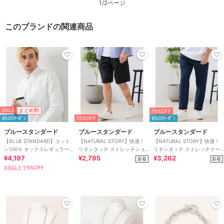
1/2ページ
このブランドの関連商品
SALE
まとめ割
15%OFF
¥500ｸｰﾎﾟﾝ
15%OFF
¥500ｸｰﾎﾟﾝ
ブルースタンダード
ブルースタンダード
ブルースタンダード
【BLUE STANDARD】コット
【NATURAL STORY】快適！
【NATURAL STORY】快適！
ン100％ オックスレギュラーカ
リネンタッチ ストレッチショ
リネンタッチ ストレッチイー
ラー リラックスシルエットシ
¥4,197
ートパンツ リネンライク 清涼
¥2,795
ジーパンツ 蒸れにくい リネン
¥3,262
新着
新着
ャツ
感
2点以上で5%OFF