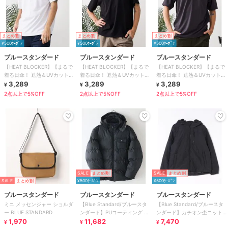
まとめ割
まとめ割
まとめ割
¥500ｸｰﾎﾟﾝ
¥500ｸｰﾎﾟﾝ
¥500ｸｰﾎﾟﾝ
ブルースタンダード
ブルースタンダード
ブルースタンダード
【HEAT BLOCKER】【まるで
【HEAT BLOCKER】【まるで
【HEAT BLOCKER】【まるで
着る日傘！ 遮熱＆UVカット】
着る日傘！ 遮熱＆UVカット】
着る日傘！ 遮熱＆UVカット】
コットンライク VネックTシャ
3,289
コットンライク VネックTシャ
3,289
コットンライク VネックTシャ
3,289
¥
¥
¥
ツ
ツ
ツ
2点以上で5%OFF
2点以上で5%OFF
2点以上で5%OFF
SALE
まとめ割
SALE
まとめ割
SALE
まとめ割
¥500ｸｰﾎﾟﾝ
¥500ｸｰﾎﾟﾝ
ブルースタンダード
ブルースタンダード
ブルースタンダード
ミニ メッセンジャー ショルダ
【Blue Standard/ブルースタ
【Blue Standard/ブルースタ
ー BLUE STANDARD
ンダード】PUコーティング 中
ンダード】カチオン杢ニット
1,970
綿ブルゾン
11,682
ストレッチ中綿ジャケット
7,470
¥
¥
¥