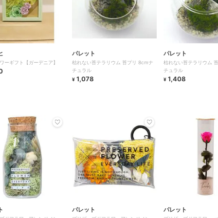
ヒ
パレット
パレット
ワーギフト【ガーデニア】
枯れない苔テラリウム 苔プリ 8cmナ
枯れない苔テラリウム 苔プ
0
チュラル
チュラル
1,078
1,408
¥
¥
ト
パレット
パレット