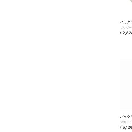
バック
プリザー
2,82
¥
バック
お供えガ
5,12
¥