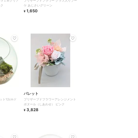
バラ１本クリア
プリザーブドフラワー グラス入りブー
ンク
ケ あじさいグリーン
1,650
¥
パレット
ト12cmド
プリザーブドフラワーアレンジメント
ボヌール（しあわせ） ピンク
3,828
¥