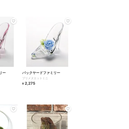
リー
バックヤードファミリー
プリメヌエットミニ
2,275
¥