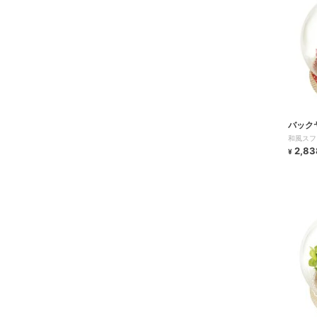
バック
和風スフ
2,83
¥