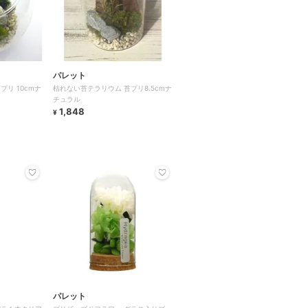
パレット
リ 10cmナ
枯れない苔テラリウム 苔プリ8.5cmナ
チュラル
1,848
¥
パレット