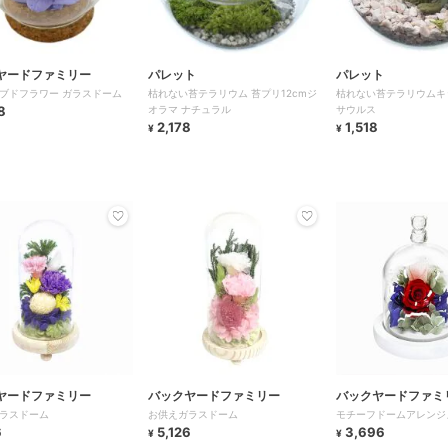
ヤードファミリー
パレット
パレット
ブドフラワー ガラスドーム
枯れない苔テラリウム 苔プリ12cmジ
枯れない苔テラリウムキ
8
オラマ ナチュラル
サウルス
2,178
1,518
¥
¥
ヤードファミリー
バックヤードファミリー
バックヤードファミ
ラスドーム
お供えガラスドーム
モチーフドームアレンジ
6
5,126
3,696
¥
¥