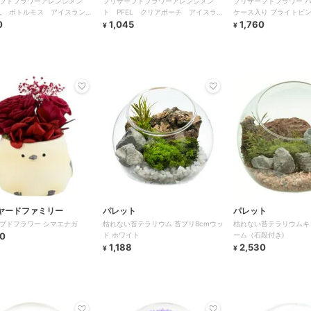
ブドフラワーアレンジメン
プリザーブドフラワーアレンジメン
プリザーブドフラワー 
EL ボトルモス アイスランド
ト PFEL クリアポーチ アイスラン
ケース入り ブライトピ
スグリーン
0
ドモスマスタード
1,045
1,760
¥
¥
ヤードファミリー
パレット
パレット
ブドフラワー シマエナガ
枯れない苔テラリウム 苔プリ8cmウッ
枯れない苔テラリウムキッ
0
ド ホワイト
ーム（石段付き)
1,188
2,530
¥
¥