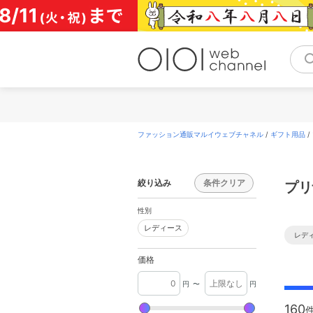
コ
ン
テ
ン
ツ
へ
ス
キ
ッ
プ
ファッション通販マルイウェブチャネル
/
ギフト用品
/
絞り込み
条件クリア
プリ
性別
レディース
レディース
レデ
価格
円
〜
円
160