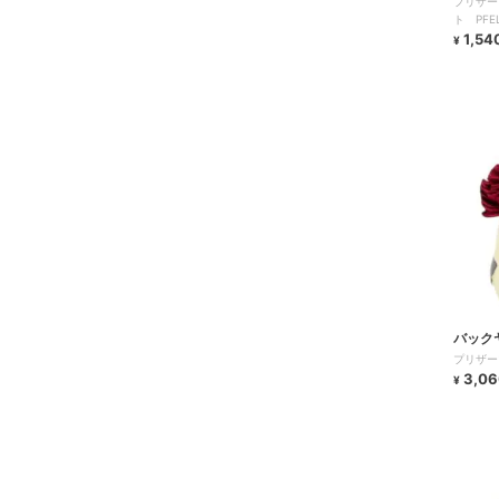
プリザー
ト PF
モス モ
1,54
¥
バック
プリザー
3,06
¥